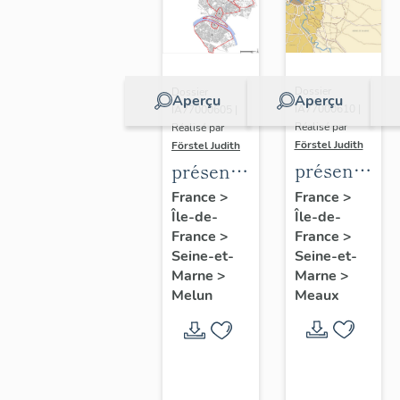
Dossier
Dossier
Aperçu
Aperçu
IA77000610 |
IA77000605 |
Réalisé par
Réalisé par
Förstel Judith
Förstel Judith
présentatio
présentation
de
de
France
>
France
>
Île-de-
l'étude
Île-de-
l'étude
France
>
France
>
du
du
Seine-et-
Seine-et-
patrimoine
patrimoine
Marne
>
Marne
>
de
de
Meaux
Melun
Meaux
Melun