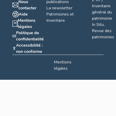
Nous
publications
Inventaire
contacter
La newsletter
général du
Aide
Patrimoines et
patrimoine
Mentions
Inventaire
In Situ.
légales
Revue des
Politique de
patrimoines
confidentialité
Accessibilité :
non conforme
Mentions
légales