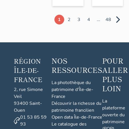
1
2
3
4
...
48
NOS
POUR
RÉGION
RESSOURCES
ALLER
ÎLE-DE-
PLUS
FRANCE
La photothèque du
LOIN
2, rue Simone
patrimoine d'Île-de-
Veil
France
La
93400 Saint-
Découvrir la richesse du
plateforme
Ouen
patrimoine francilien
ouverte du
01 53 85 59
Open data Île-de-France
patrimoine
93
Le catalogue des
(POP)