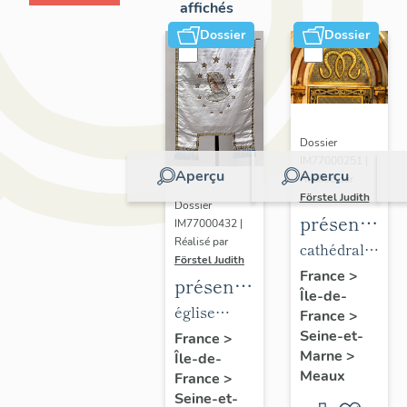
affichés
Dossier
Dossier
Dossier
IM77000251 |
Aperçu
Aperçu
Réalisé par
Förstel Judith
Dossier
présentatio
IM77000432 |
Réalisé par
du
cathédrale
Förstel Judith
mobilier
Saint-
France
>
présentation
Île-de-
de la
Etienne
du
église
France
>
cathédrale
mobilier
Seine-et-
paroissiale
France
>
de
Marne
>
Île-de-
de
Notre-
Meaux
Meaux
France
>
l'église
Dame du
Seine-et-