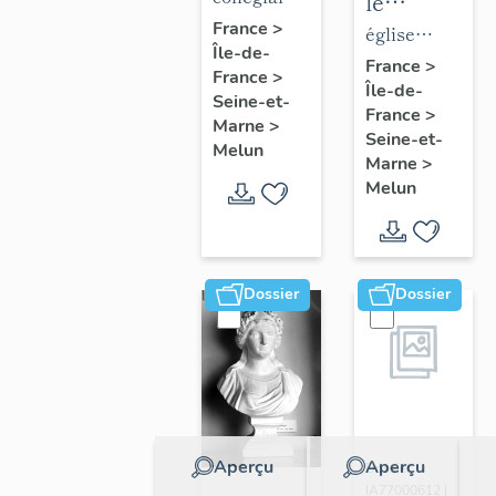
le
de la
Notre-
France
>
mobilier
église
Île-de-
collégiale
Dame
de
paroissiale
France
>
France
>
Notre-
Île-de-
l'église
Saint-
Seine-et-
France
>
Dame
Saint-
Aspais
Marne
>
Seine-et-
Melun
Aspais
Marne
>
Melun
Dossier
Dossier
Aperçu
Aperçu
Dossier
IA77000612 |