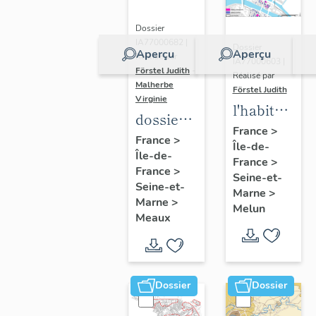
Dossier
IA77000682 |
Dossier
Aperçu
Aperçu
Réalisé par
IA77000603 |
Förstel Judith
-
Réalisé par
Malherbe
Förstel Judith
Virginie
l'habitat
dossier
à Melun
France
>
collectif
France
>
Île-de-
Île-de-
sur les
France
>
France
>
cours
Seine-et-
Seine-et-
Marne
>
communes
Marne
>
Melun
du
Meaux
Faubourg
Saint-
Nicolas
Dossier
Dossier