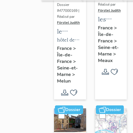
Réalisé par
Dossier
Förstel Judith
IM77000169 |
Réalisé par
les
Förstel Judith
maisons
France
>
le
Île-de-
et
mobilier
hôtel de
France
>
immeubles
de l'hôtel
Seine-et-
ville
France
>
de
Marne
>
Île-de-
de ville
Meaux
Meaux
France
>
Seine-et-
Marne
>
Melun
Dossier
Dossier