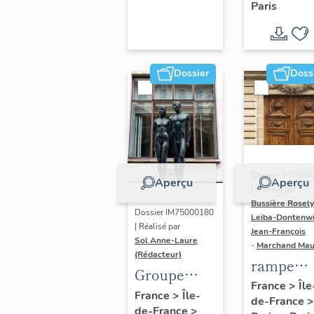
Paris
Dondel e
Roger
Dhuit
Dossier
Doss
Dossier IM7500
Aperçu
Aperçu
| Réalisé par
Bussière Rosel
Dossier IM75000180
Leiba-Dontenwi
| Réalisé par
Jean-François
Sol Anne-Laure
-
Marchand Ma
(Rédacteur)
rampe
Groupe
d'appui,
France
>
Île
sculpté :
France
>
Île-
de-France
>
escalier 
de-France
>
Les