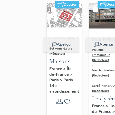
Dossier
Doss
Dossier IA75000261
Dossier IA7500
| Réalisé par
Aperçu
Aperçu
| Réalisé par
Sol Anne-Laure
Philippe
(Rédacteur)
Emmanuelle
Maisons-
(Rédacteur)
-
immeubles
France
>
Île-
Mercier Marian
de-France
>
(Rédacteur)
Paris
>
Paris
-
14e
Carré-Richer An
arrondissement
(Rédacteur)
Les lycée
parisiens
France
>
Île
de-France
>
Jean-Cla