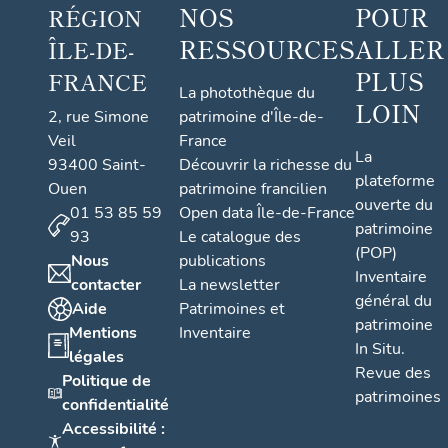
NOS
POUR
RÉGION
RESSOURCES
ALLER
ÎLE-DE-
PLUS
FRANCE
La photothèque du
LOIN
2, rue Simone
patrimoine d'Île-de-
Veil
France
La
93400 Saint-
Découvrir la richesse du
plateforme
Ouen
patrimoine francilien
ouverte du
01 53 85 59
Open data Île-de-France
patrimoine
93
Le catalogue des
(POP)
Nous
publications
Inventaire
contacter
La newsletter
général du
Aide
Patrimoines et
patrimoine
Mentions
Inventaire
In Situ.
légales
Revue des
Politique de
patrimoines
confidentialité
Accessibilité :