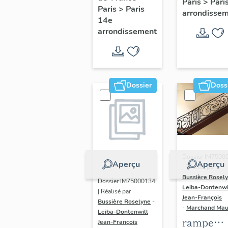
Paris
>
Pari
l' hôtel d
Paris
>
Paris
Adolescents
arrondisse
Sandrevil
14e
arrondissement
(non étud
Dossier
Doss
Dossier IM7500
Aperçu
Aperçu
| Réalisé par
Bussière Rosel
Dossier IM75000134
Leiba-Dontenwi
| Réalisé par
Jean-François
Bussière Roselyne
-
-
Marchand Ma
Leiba-Dontenwill
rampe
Jean-François