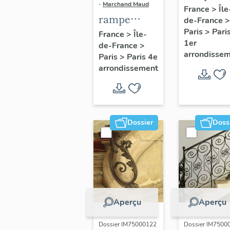
-
Marchand Maud
d'appui,
France
>
Île
rampe
de-France
>
escalier 
d'appui,
Paris
>
Pari
France
>
Île-
la maison
1er
de-France
>
escalier de
porte
arrondisse
Paris
>
Paris 4e
la maison à
cochère
arrondissement
porte
(non étud
cochère
dite hôtel
Charpentier
Dossier
Doss
(non étudié)
Aperçu
Aperçu
Dossier IM75000122
Dossier IM7500