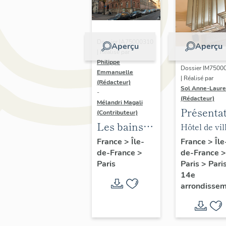
Dossier IA75000310
Aperçu
Aperçu
| Réalisé par
Philippe
Dossier IM7500
Emmanuelle
| Réalisé par
(Rédacteur)
Sol Anne-Laure
-
(Rédacteur)
Mélandri Magali
Présenta
(Contributeur)
du mobili
Les bains
Hôtel de vil
de la mai
douches
annexe
France
>
Île
France
>
Île-
de-France
>
de-France
>
annexe
municipaux
Paris
>
Pari
Paris
de la ville
14e
de Paris
arrondisse