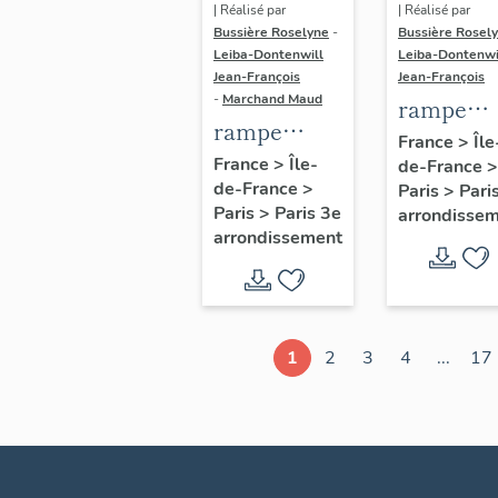
| Réalisé par
| Réalisé par
Bussière Roselyne
-
Bussière Rosel
Leiba-Dontenwill
Leiba-Dontenwi
Jean-François
Jean-François
-
Marchand Maud
rampe
rampe
d'appui,
France
>
Île
d'appui,
France
>
Île-
de-France
>
escalier 
de-France
>
escalier de
Paris
>
Pari
la maison
Paris
>
Paris 3e
arrondisse
la maison à
porte
arrondissement
porte
cochère
cochère
dite hôtel
(non étudié)
de Bence
(non étud
1
2
3
4
...
17