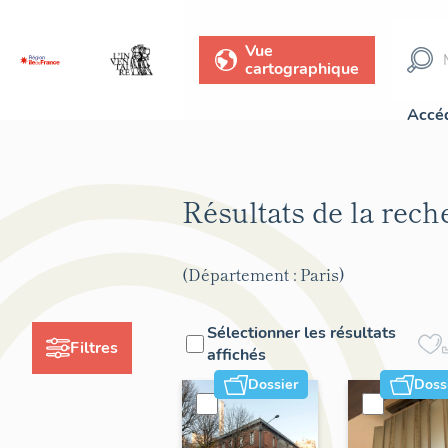
Vue
cartographique
Accéd
Résultats de la rec
(Département : Paris)
Sélectionner les résultats
Filtres
affichés
Dossier
Doss