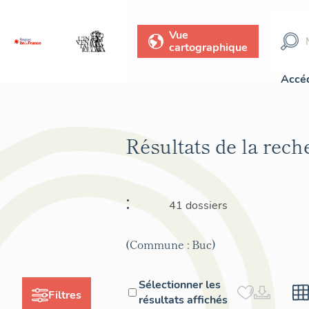
Vue
cartographique
Accéd
Résultats de la rec
:
41 dossiers
(Commune : Buc)
Sélectionner les
Filtres
résultats affichés