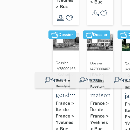
(n°1)
Yvelines
>
Buc
(n°2)
>
Buc
Dossier
Dossier
D
Dossier
Dossier
Dos
IA78000465
IA78000467
IA
| Réalisé par
| Réalisé par
| R
Aperçu
Aperçu
Aper
Bussière
Bussière
Bu
Roselyne
Roselyne
Ro
gendarmerie,
maison
j
actuellement
France
>
France
>
Fr
Île-de-
immeuble
Île-de-
Îl
France
>
France
>
Fr
Yvelines
Yvelines
Yv
>
Buc
>
Buc
>