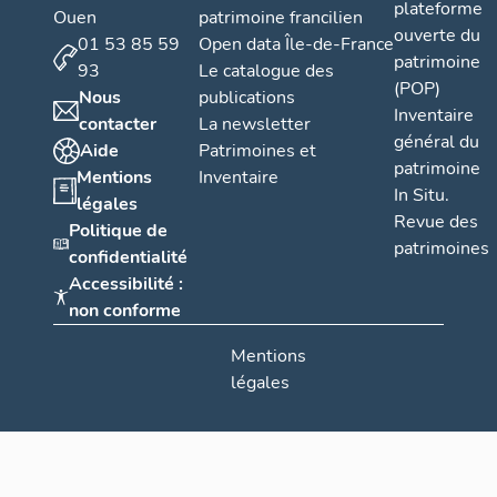
plateforme
Ouen
patrimoine francilien
ouverte du
01 53 85 59
Open data Île-de-France
patrimoine
93
Le catalogue des
(POP)
Nous
publications
Inventaire
contacter
La newsletter
général du
Aide
Patrimoines et
patrimoine
Mentions
Inventaire
In Situ.
légales
Revue des
Politique de
patrimoines
confidentialité
Accessibilité :
non conforme
Mentions
légales