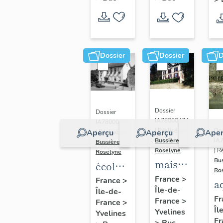
Dossier
Dossier
D
Dossier
Dossier
IA78000474
IA78000453
Dos
| Réalisé par
Aperçu
Aperçu
Aper
| Réalisé par
IA
Bussière
Bussière
| R
Roselyne
Roselyne
Bu
maison
école
Ro
dite
primaire
France
>
France
>
a
Île-de-
villa
Île-de-
de
di
Fr
France
>
France
>
Saint
filles,
Îl
A
Yvelines
Yvelines
Marie
actuellement
Fr