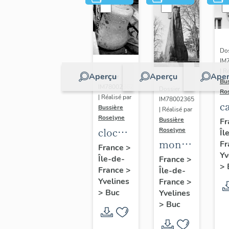
Dos
IM
| R
Aperçu
Aperçu
Aper
Dossier
Bu
IM78002362
Dossier
Ro
| Réalisé par
IM78002365
c
Bussière
| Réalisé par
s
Roselyne
Bussière
Fr
cloche
Roselyne
Îl
monument
Fr
dite
France
>
Yv
funéraire
Île-de-
Louise
France
>
>
France
>
Île-de-
de
Auguste
Yvelines
France
>
Jean
Adélaïde
>
Buc
Yvelines
Casale
>
Buc