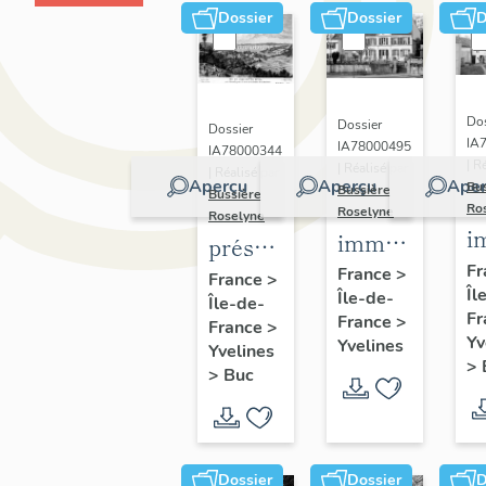
Dossier
Dossier
D
Dos
Dossier
Dossier
IA
IA78000495
IA78000344
| R
| Réalisé par
| Réalisé par
Aperçu
Aperçu
Aper
Bu
Bussière
Bussière
Ro
Roselyne
Roselyne
i
immeubles,
présentation
m
maisons,
Fr
de la
France
>
France
>
Îl
f
Île-de-
fermes
Île-de-
commune
Fr
France
>
France
>
de Buc
Yv
Yvelines
Yvelines
>
>
Buc
Dossier
Dossier
D