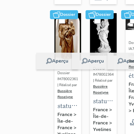
Dossier
Dossier
D
Dos
IA
| R
Aperçu
Aperçu
Aper
Bu
Ro
Dossier
Dossier
é
IM78002364
IM78002361
| Réalisé par
a
Fr
| Réalisé par
Bussière
Îl
di
Bussière
Roselyne
Fr
Roselyne
a
statue :
Yv
statue :
L
Vierge
France
>
>
Vierge
France
>
B
Île-de-
à
Île-de-
à
France
>
l'Enfant
France
>
Yvelines
l'Enfant