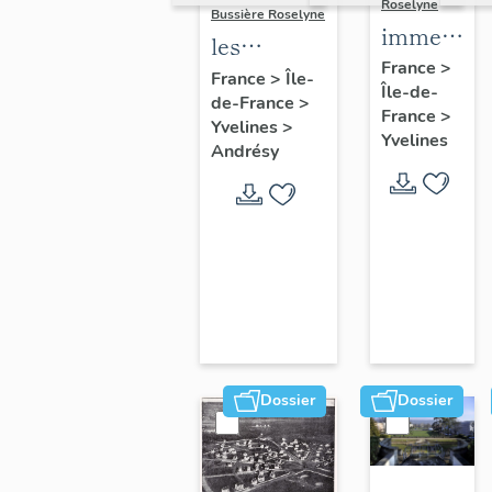
Roselyne
Bussière Roselyne
immeubles
les
maisons,
France
>
immeubles,
France
>
Île-
Île-de-
fermes
de-France
>
maisons et
France
>
Yvelines
>
fermes du
Yvelines
Andrésy
canton
d'Andrésy
Dossier
Dossier