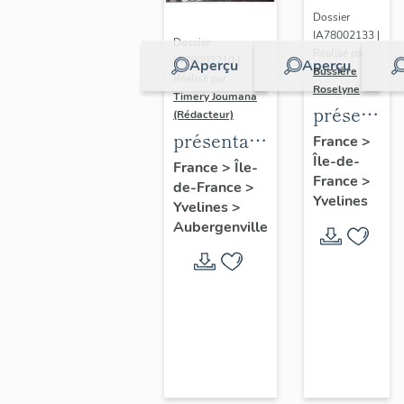
Dossier
IA78002133 |
Dossier
Réalisé par
IA78002210 |
Aperçu
Aperçu
Bussière
Réalisé par
Roselyne
Timery Joumana
présentat
(Rédacteur)
du
présentation
France
>
Île-de-
diagnostic
de l'étude
France
>
Île-
France
>
patrimonia
de-France
>
d'Elisabethville
Yvelines
Yvelines
>
urbain
Aubergenville
et
paysager
de
Seine-
Aval