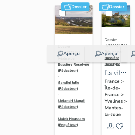
Dossier
Dossier
Dossier
IA78002174 |
Dossier
Réalisé par
IA78002272 |
Aperçu
Aperçu
Bussière
Réalisé par
Roselyne
Bussière Roselyne
La ville
(Rédacteur)
-
de
France
>
Gandini Julie
Île-de-
Mantes-
(Rédacteur)
France
>
-
la-Jolie
Yvelines
>
Mélandri Magali
(Rédacteur)
Mantes-
-
la-Jolie
Malek Houssam
(Enquêteur)
-