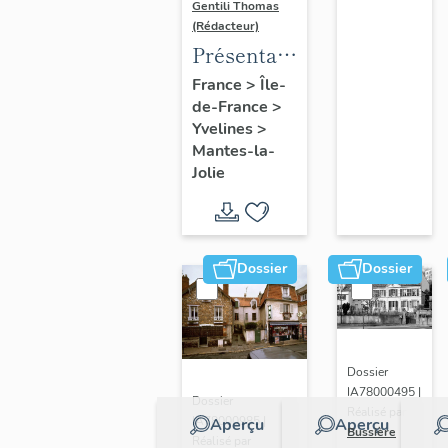
Gentili Thomas
(Rédacteur)
Présentation
de l'étude
France
>
Île-
de-France
>
Yvelines
>
Mantes-la-
Jolie
Dossier
Dossier
Dossier
IA78000495 |
Dossier
Réalisé par
IA78000985 |
Aperçu
Aperçu
Bussière
Réalisé par