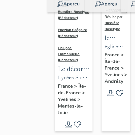
Aperçu
Aperçu
Dossier
Réalisé par
IM78002588 |
Bussière Roselyne
Réalisé par
(Rédacteur)
Bussière
-
Roselyne
Enezian Grégoire
le
(Rédacteur)
-
mobilier
église
Philippe
de
paroissiale
Emmanuelle
France
>
(Rédacteur)
Île-de-
l'église
Saint-
Le décor
France
>
Saint-
Germain
Yvelines
>
des lycées
Lycées Saint-
Germain-
Andrésy
de Mantes
Exupéry et
France
>
Île-
de-
de-France
>
Jean Rostand
Paris
Yvelines
>
(liste
Mantes-la-
supplémen
Jolie