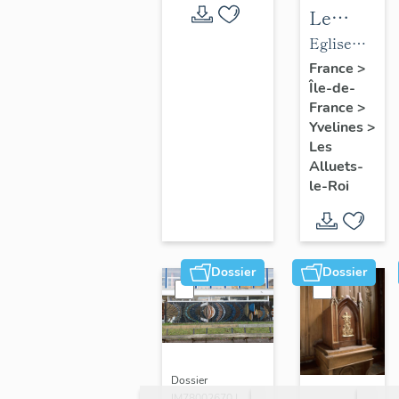
Le
mobilier
Eglise
de
paroissiale
France
>
Île-de-
l'église
Saint-
France
>
paroissial
Nicolas
Yvelines
>
Saint-
Les
Nicolas
Alluets-
le-Roi
Dossier
Dossier
Dossier
IM78002670 |