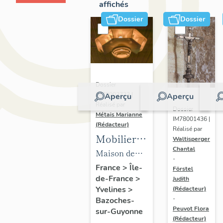
affichés
Dossier
Dossier
Dossier
IM78002723 |
Aperçu
Aperçu
Réalisé par
Dossier
Métais Marianne
IM78001436 |
(Rédacteur)
Réalisé par
Mobilier
Waltisperger
Chantal
de la
Maison de
-
maison
villégiature
France
>
Île-
Förstel
de-France
>
Louis
Judith
dite maison
Yvelines
>
(Rédacteur)
Carré
Louis Carré
-
Bazoches-
Peuvot Flora
sur-Guyonne
(Rédacteur)