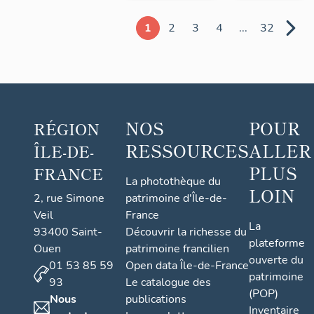
1
2
3
4
...
32
NOS
POUR
RÉGION
RESSOURCES
ALLER
ÎLE-DE-
PLUS
FRANCE
La photothèque du
LOIN
2, rue Simone
patrimoine d'Île-de-
Veil
France
La
93400 Saint-
Découvrir la richesse du
plateforme
Ouen
patrimoine francilien
ouverte du
01 53 85 59
Open data Île-de-France
patrimoine
93
Le catalogue des
(POP)
Nous
publications
Inventaire