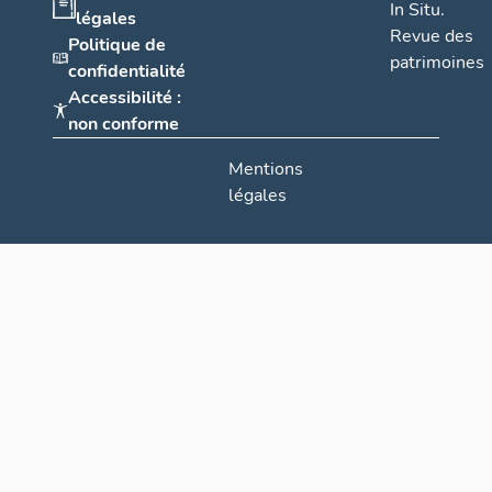
In Situ.
légales
Revue des
Politique de
patrimoines
confidentialité
Accessibilité :
non conforme
Mentions
légales