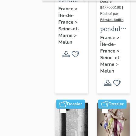
Dossier
du
IM77000190 |
France
>
Réalisé par
Île-de-
portail
Förstel Judith
France
>
central
pendule
Seine-et-
Marne
>
et paire
France
>
Melun
Île-de-
de
France
>
chandeliers
Seine-et-
assortis
Marne
>
Melun
Dossier
Dossier