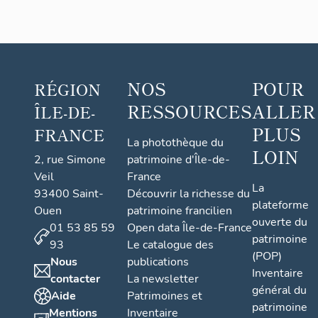
NOS
POUR
RÉGION
RESSOURCES
ALLER
ÎLE-DE-
PLUS
FRANCE
La photothèque du
LOIN
2, rue Simone
patrimoine d'Île-de-
Veil
France
La
93400 Saint-
Découvrir la richesse du
plateforme
Ouen
patrimoine francilien
ouverte du
01 53 85 59
Open data Île-de-France
patrimoine
93
Le catalogue des
(POP)
Nous
publications
Inventaire
contacter
La newsletter
général du
Aide
Patrimoines et
patrimoine
Mentions
Inventaire