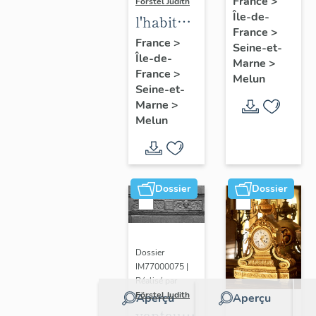
France
>
Förstel Judith
Île-de-
de
l'habitat
France
>
Melun
à Melun
France
>
Seine-et-
Île-de-
Marne
>
France
>
Melun
Seine-et-
Marne
>
Melun
Dossier
Dossier
Dossier
IM77000075 |
Réalisé par
Förstel Judith
Aperçu
Aperçu
vantaux