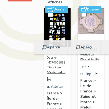
affichés
Dossier
Dossier
Dossier
Aperçu
Aperçu
IM77000085 |
Réalisé par
Dossier
Förstel Judith
IM77000183 |
le
Réalisé par
mobilier
Förstel Judith
collégiale
le
de la
Notre-
France
>
mobilier
institution
Île-de-
collégiale
Dame
France
>
de
Saint-
Notre-
France
>
Seine-et-
Île-de-
l'Institution
Aspais
Dame
Marne
>
France
>
Saint-
Melun