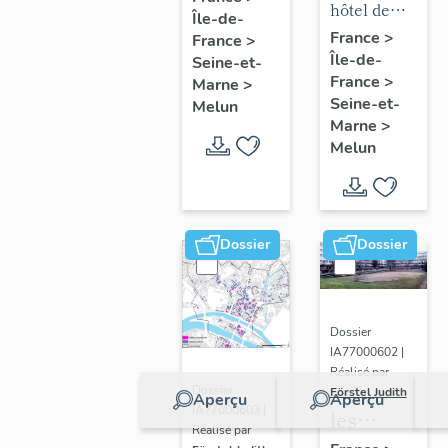
mobilier
hôtel de
Île-de-
chapelle
puis
de l'hôtel
ville
France
>
France
>
de
hôpital
Île-de-
de ville
Seine-et-
l'hôpital
France
>
Marne
>
Seine-et-
Melun
Marne
>
Melun
Dossier
Dossier
Dossier
IA77000602 |
Réalisé par
Dossier
Förstel Judith
Aperçu
Aperçu
IA77000603 |
les
Réalisé par
écoles