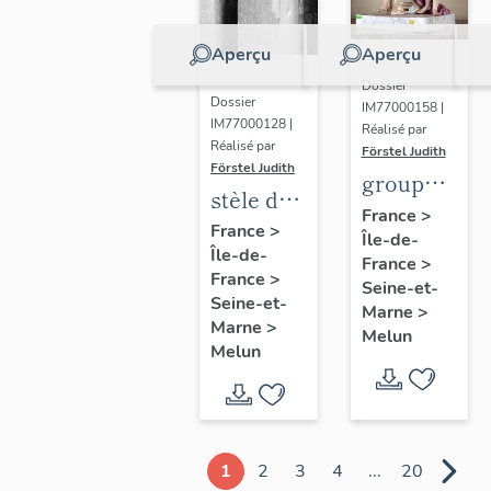
Aperçu
Aperçu
Dossier
Dossier
IM77000158 |
IM77000128 |
Réalisé par
Réalisé par
Förstel Judith
Förstel Judith
groupe
stèle de
des
France
>
Marguerite
France
>
Île-de-
Trois
Île-de-
Lamour
France
>
Grâces
France
>
Seine-et-
Seine-et-
Marne
>
Marne
>
Melun
Melun
1
2
3
4
...
20