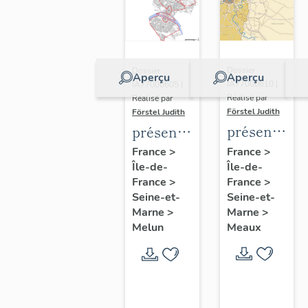
Dossier
Dossier
Aperçu
Aperçu
IA77000610 |
IA77000605 |
Réalisé par
Réalisé par
Förstel Judith
Förstel Judith
présentatio
présentation
de
de
France
>
France
>
Île-de-
l'étude
Île-de-
l'étude
France
>
France
>
du
du
Seine-et-
Seine-et-
patrimoine
patrimoine
Marne
>
Marne
>
de
de
Meaux
Melun
Meaux
Melun