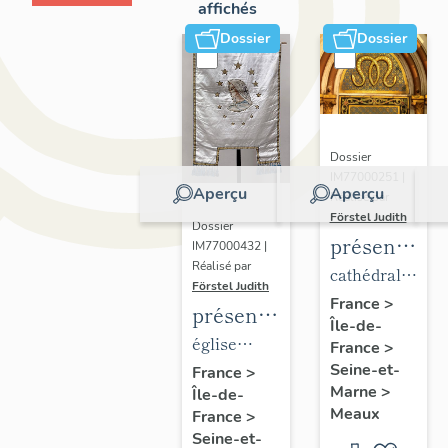
affichés
Dossier
Dossier
Dossier
IM77000251 |
Aperçu
Aperçu
Réalisé par
Förstel Judith
Dossier
présentatio
IM77000432 |
Réalisé par
du
cathédrale
Förstel Judith
mobilier
Saint-
France
>
présentation
Île-de-
de la
Etienne
du
église
France
>
cathédrale
mobilier
Seine-et-
paroissiale
France
>
de
Marne
>
Île-de-
de
Notre-
Meaux
Meaux
France
>
l'église
Dame du
Seine-et-