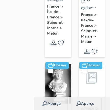
le
de la
Notre-
France
>
mobilier
église
Île-de-
collégiale
Dame
de
paroissiale
France
>
France
>
Notre-
Île-de-
l'église
Saint-
Seine-et-
France
>
Dame
Saint-
Aspais
Marne
>
Seine-et-
Melun
Aspais
Marne
>
Melun
Dossier
Dossier
Aperçu
Aperçu
Dossier
IA77000612 |