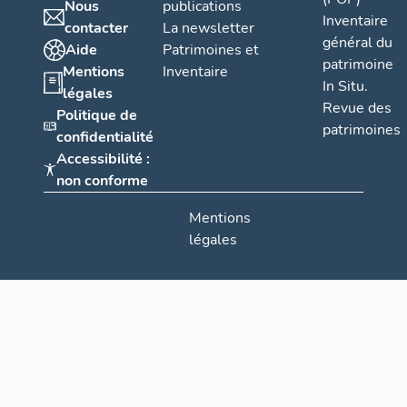
Nous
publications
Inventaire
contacter
La newsletter
général du
Aide
Patrimoines et
patrimoine
Mentions
Inventaire
In Situ.
légales
Revue des
Politique de
patrimoines
confidentialité
Accessibilité :
non conforme
Mentions
légales