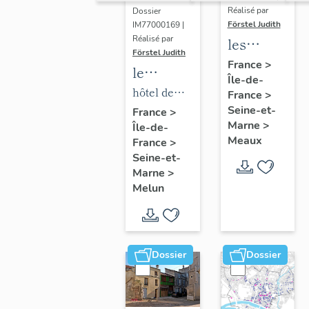
Réalisé par
Dossier
Förstel Judith
IM77000169 |
Réalisé par
les
Förstel Judith
maisons
France
>
le
Île-de-
et
mobilier
hôtel de
France
>
immeubles
de l'hôtel
Seine-et-
ville
France
>
de
Marne
>
Île-de-
de ville
Meaux
Meaux
France
>
Seine-et-
Marne
>
Melun
Dossier
Dossier