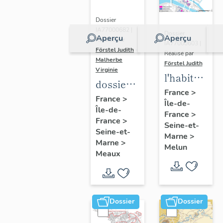
Dossier
IA77000682 |
Dossier
Aperçu
Aperçu
Réalisé par
IA77000603 |
Förstel Judith
-
Réalisé par
Malherbe
Förstel Judith
Virginie
l'habitat
dossier
à Melun
France
>
collectif
France
>
Île-de-
Île-de-
sur les
France
>
France
>
cours
Seine-et-
Seine-et-
Marne
>
communes
Marne
>
Melun
du
Meaux
Faubourg
Saint-
Nicolas
Dossier
Dossier