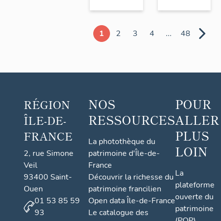
1
2
3
4
...
48
NOS
POUR
RÉGION
RESSOURCES
ALLER
ÎLE-DE-
PLUS
FRANCE
La photothèque du
LOIN
2, rue Simone
patrimoine d'Île-de-
Veil
France
La
93400 Saint-
Découvrir la richesse du
plateforme
Ouen
patrimoine francilien
ouverte du
01 53 85 59
Open data Île-de-France
patrimoine
93
Le catalogue des
(POP)