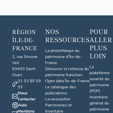
NOS
POUR
RÉGION
RESSOURCES
ALLER
ÎLE-DE-
PLUS
FRANCE
La photothèque du
LOIN
2, rue Simone
patrimoine d'Île-de-
Veil
France
La
93400 Saint-
Découvrir la richesse du
plateforme
Ouen
patrimoine francilien
ouverte du
01 53 85 59
Open data Île-de-France
patrimoine
93
Le catalogue des
(POP)
Nous
publications
Inventaire
contacter
La newsletter
général du
Aide
Patrimoines et
patrimoine
Mentions
Inventaire