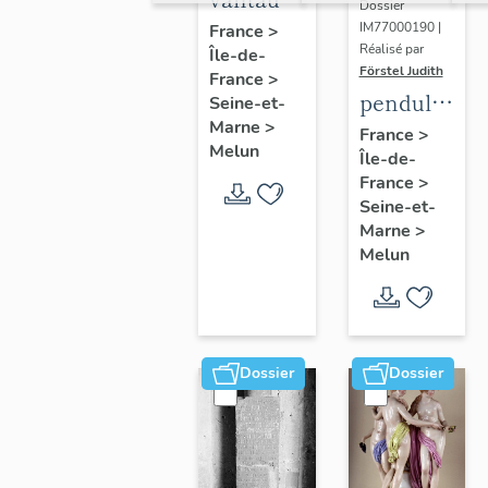
Dossier
du
IM77000190 |
France
>
Réalisé par
Île-de-
portail
Förstel Judith
France
>
central
pendule
Seine-et-
Marne
>
et paire
France
>
Melun
Île-de-
de
France
>
chandeliers
Seine-et-
assortis
Marne
>
Melun
Dossier
Dossier