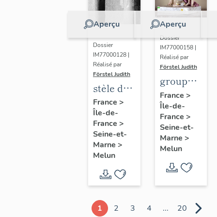
Aperçu
Aperçu
Dossier
Dossier
IM77000158 |
IM77000128 |
Réalisé par
Réalisé par
Förstel Judith
Förstel Judith
groupe
stèle de
des
France
>
Marguerite
France
>
Île-de-
Trois
Île-de-
Lamour
France
>
Grâces
France
>
Seine-et-
Seine-et-
Marne
>
Marne
>
Melun
Melun
1
2
3
4
...
20