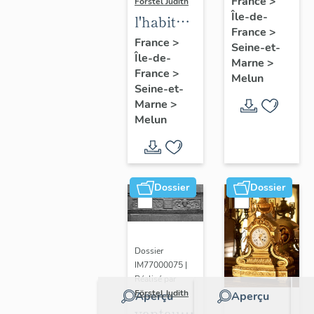
France
>
Förstel Judith
Île-de-
de
l'habitat
France
>
Melun
à Melun
France
>
Seine-et-
Île-de-
Marne
>
France
>
Melun
Seine-et-
Marne
>
Melun
Dossier
Dossier
Dossier
IM77000075 |
Réalisé par
Förstel Judith
Aperçu
Aperçu
vantaux