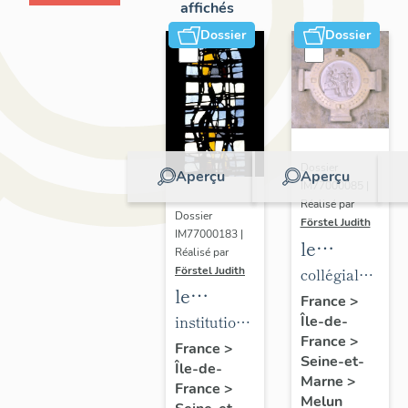
affichés
Dossier
Dossier
Dossier
Aperçu
Aperçu
IM77000085 |
Réalisé par
Dossier
Förstel Judith
IM77000183 |
le
Réalisé par
mobilier
Förstel Judith
collégiale
le
de la
Notre-
France
>
mobilier
institution
Île-de-
collégiale
Dame
France
>
de
Saint-
Notre-
France
>
Seine-et-
Île-de-
l'Institution
Aspais
Dame
Marne
>
France
>
Saint-
Melun