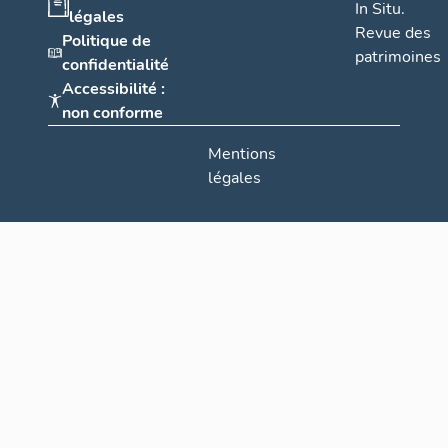
In Situ.
légales
Revue des
Politique de
patrimoines
confidentialité
Accessibilité :
non conforme
Mentions
légales