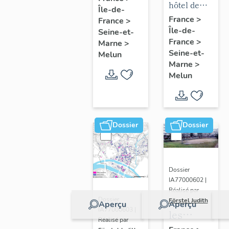
mobilier
hôtel de
Île-de-
chapelle
puis
de l'hôtel
ville
France
>
France
>
de
hôpital
Île-de-
de ville
Seine-et-
l'hôpital
France
>
Marne
>
Seine-et-
Melun
Marne
>
Melun
Dossier
Dossier
Dossier
IA77000602 |
Réalisé par
Dossier
Förstel Judith
Aperçu
Aperçu
IA77000603 |
les
Réalisé par
écoles