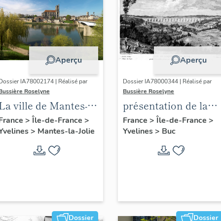
Aperçu
Aperçu
Dossier IA78002174 | Réalisé par
Dossier IA78000344 | Réalisé par
Bussière Roselyne
Bussière Roselyne
La ville de Mantes-la-
présentation de la
Jolie
commune de Buc
France
>
Île-de-France
>
France
>
Île-de-France
>
Yvelines
>
Mantes-la-Jolie
Yvelines
>
Buc
Dossier
Dossier