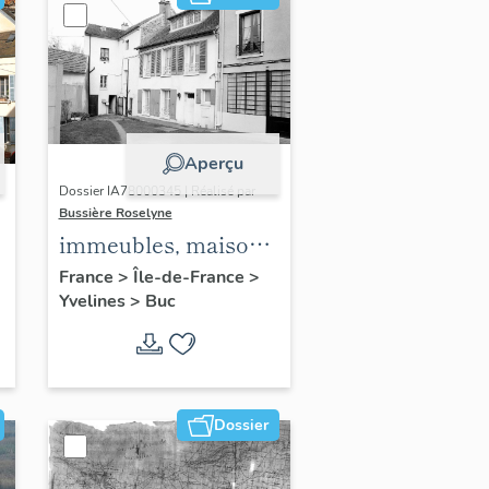
Aperçu
Dossier IA78000345 | Réalisé par
Bussière Roselyne
immeubles, maisons,
fermes
France
>
Île-de-France
>
Yvelines
>
Buc
Dossier