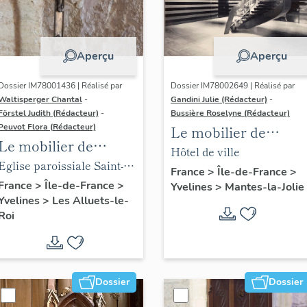
Aperçu
Aperçu
Dossier IM78001436 | Réalisé par
Dossier IM78002649 | Réalisé par
Waltisperger Chantal
-
Gandini Julie (Rédacteur)
-
Förstel Judith (Rédacteur)
-
Bussière Roselyne (Rédacteur)
Peuvot Flora (Rédacteur)
Le mobilier de
Le mobilier de
l'hôtel de ville
Hôtel de ville
l'église paroissiale
Eglise paroissiale Saint-
France
>
Île-de-France
>
Saint-Nicolas
Nicolas
France
>
Île-de-France
>
Yvelines
>
Mantes-la-Jolie
Yvelines
>
Les Alluets-le-
Roi
Dossier
Dossier