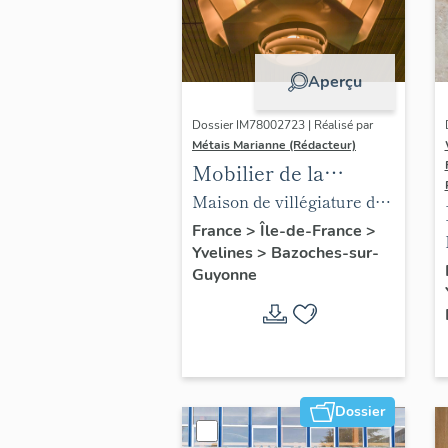
Aperçu
Dossier IM78002723 | Réalisé par
Métais Marianne (Rédacteur)
Mobilier de la
maison Louis Carré
Maison de villégiature dite
maison Louis Carré
France
>
Île-de-France
>
Yvelines
>
Bazoches-sur-
Guyonne
Dossier