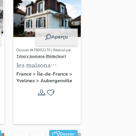
Aperçu
Dossier IA78002170 | Réalisé par
Timery Joumana (Rédacteur)
les maisons
d'Elisabethville
France
>
Île-de-France
>
Yvelines
>
Aubergenville
Dossier