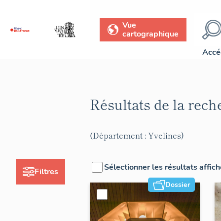
Vue
cartographique
Accé
Résultats de la rec
(Département : Yvelines)
Sélectionner les résultats affic
Filtres
Dossier