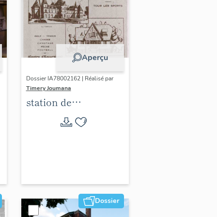
Aperçu
Dossier IA78002162 | Réalisé par
Timery Joumana
station de
villégiature
d'Elisabethville
Dossier