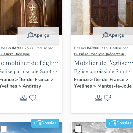
Aperçu
Aperçu
Dossier IM78002588 | Réalisé par
Dossier IM78002715 | Réalisé par
Bussière Roselyne
Bussière Roselyne (Rédacteur)
le mobilier de l'église
Mobilier de l'église
Saint-Germain-de-
Sainte-Anne de
église paroissiale Saint-
Eglise paroissiale Sainte-
Paris (liste
Gassicourt
Germain
Anne
France
>
Île-de-France
>
France
>
Île-de-France
>
Yvelines
>
Andrésy
Yvelines
>
Mantes-la-Jolie
supplémentaire)
Dossier
Dossier