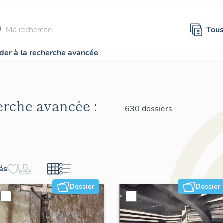
Tou
der à la recherche avancée
herche avancée :
630 dossiers
hés
Dossier
Dossier