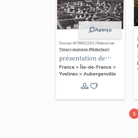
Aperçu
Dossier IA78002210 | Réalisé par
Timery Joumana (Rédacteur)
présentation de
l'étude
France
>
Île-de-France
>
Yvelines
>
Aubergenville
d'Elisabethville
1