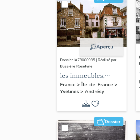
Aperçu
Dossier IA78000985 | Réalisé par
Bussière Roselyne
les immeubles,
maisons et fermes
France
>
Île-de-France
>
Yvelines
>
Andrésy
du canton d'Andrésy
Dossier