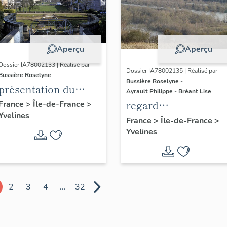
Aperçu
Aperçu
Dossier IA78002133 | Réalisé par
Dossier IA78002135 | Réalisé par
Bussière Roselyne
Bussière Roselyne
-
présentation du
Ayrault Philippe
-
Bréant Lise
diagnostic
regard
France
>
Île-de-France
>
Yvelines
patrimonial, urbain
photographique sur
France
>
Île-de-France
>
et paysager de Seine-
Yvelines
le territoire de Seine
Aval
Aval
2
3
4
...
32