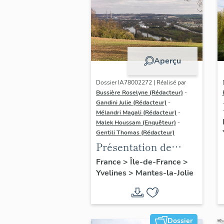
Aperçu
Dossier IA78002272 | Réalisé par
Bussière Roselyne (Rédacteur)
-
Gandini Julie (Rédacteur)
-
Mélandri Magali (Rédacteur)
-
Malek Houssam (Enquêteur)
-
Gentili Thomas (Rédacteur)
Présentation de
l'étude
France
>
Île-de-France
>
Yvelines
>
Mantes-la-Jolie
Dossier