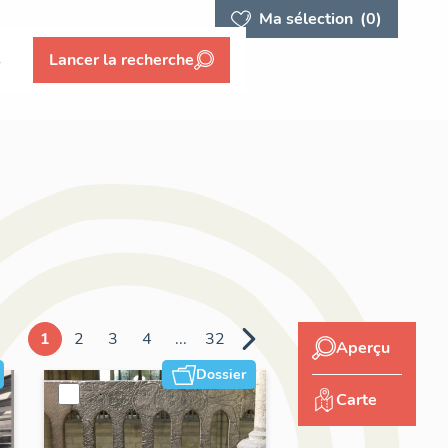
Ma sélection
(0)
s
Lancer la recherche
1
2
3
4
...
32
Aperçu
Dossier
Carte