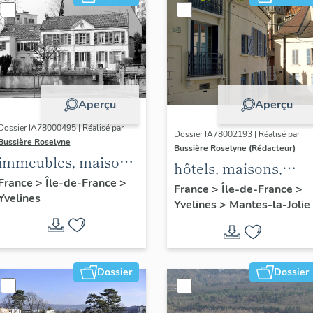
Aperçu
Aperçu
Dossier IA78000495 | Réalisé par
Dossier IA78002193 | Réalisé par
Bussière Roselyne
Bussière Roselyne (Rédacteur)
immeubles, maisons,
hôtels, maisons,
fermes
France
>
Île-de-France
>
immeubles
France
>
Île-de-France
>
Yvelines
Yvelines
>
Mantes-la-Jolie
Dossier
Dossier