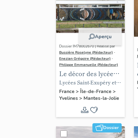
Aperçu
Dossier IM78002670 | Réalisé par
Bussière Roselyne (Rédacteur)
-
Enezian Grégoire (Rédacteur)
-
Philippe Emmanuelle (Rédacteur)
Le décor des lycées
de Mantes
Lycées Saint-Exupéry et
Jean Rostand
France
>
Île-de-France
>
Yvelines
>
Mantes-la-Jolie
Dossier