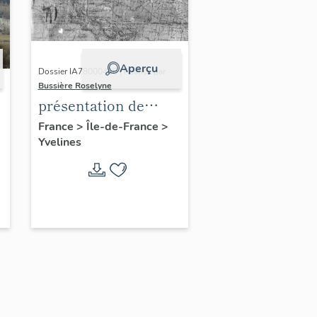
Aperçu
Dossier IA78000496 | Réalisé par
Bussière Roselyne
présentation de
l'étude du
France
>
Île-de-France
>
Yvelines
patrimoine de l'aire
d'étude Versailles
périphérie sud
-