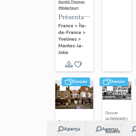
Gentili Thomas
(Rédacteur)
Présentation
de l'étude
France
>
Île-
de-France
>
Yvelines
>
Mantes-la-
Jolie
Dossier
Dossier
Dossier
IA78000495 |
Dossier
Réalisé par
IA78000985 |
Aperçu
Aperçu
Bussière
Réalisé par