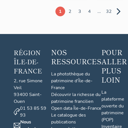
1
2
3
4
...
32
NOS
POUR
RÉGION
RESSOURCES
ALLER
ÎLE-DE-
PLUS
FRANCE
La photothèque du
LOIN
2, rue Simone
patrimoine d'Île-de-
Veil
France
La
93400 Saint-
Découvrir la richesse du
plateforme
Ouen
patrimoine francilien
ouverte du
01 53 85 59
Open data Île-de-France
patrimoine
93
Le catalogue des
(POP)
Nous
publications
Inventaire