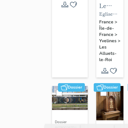
Le
mobilier
Eglise
de
paroissiale
France
>
Île-de-
l'église
Saint-
France
>
paroissial
Nicolas
Yvelines
>
Saint-
Les
Nicolas
Alluets-
le-Roi
Dossier
Dossier
Dossier
IM78002670 |