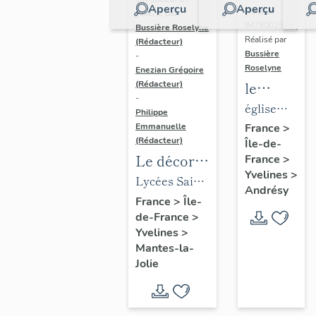
Aperçu
Aperçu
Dossier
Réalisé par
IM78002588 |
Bussière Roselyne
Réalisé par
(Rédacteur)
Bussière
-
Roselyne
Enezian Grégoire
le
(Rédacteur)
-
mobilier
église
Philippe
de
paroissiale
Emmanuelle
France
>
(Rédacteur)
Île-de-
l'église
Saint-
Le décor
France
>
Saint-
Germain
Yvelines
>
des lycées
Lycées Saint-
Germain-
Andrésy
de Mantes
Exupéry et
France
>
Île-
de-
de-France
>
Jean Rostand
Paris
Yvelines
>
(liste
Mantes-la-
supplémen
Jolie