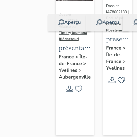
Dossier
IA78002133 |
Dossier
Réalisé par
IA78002210 |
Aperçu
Aperçu
Bussière
Réalisé par
Roselyne
Timery Joumana
présentat
(Rédacteur)
du
présentation
France
>
Île-de-
diagnostic
de l'étude
France
>
Île-
France
>
patrimonia
de-France
>
d'Elisabethville
Yvelines
Yvelines
>
urbain
Aubergenville
et
paysager
de
Seine-
Aval