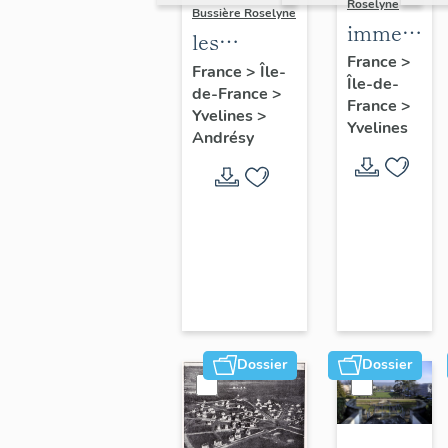
Roselyne
Bussière Roselyne
immeubles
les
maisons,
France
>
immeubles,
France
>
Île-
Île-de-
fermes
de-France
>
maisons et
France
>
Yvelines
>
fermes du
Yvelines
Andrésy
canton
d'Andrésy
Dossier
Dossier