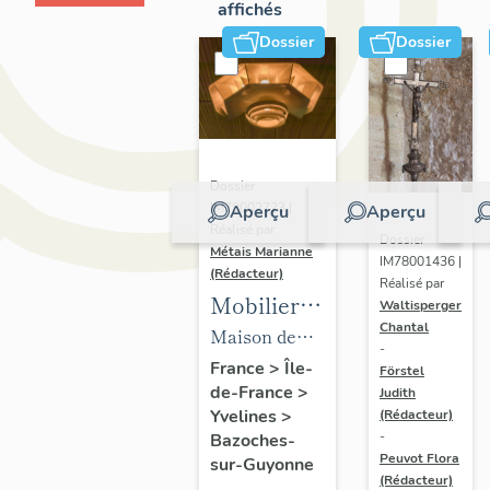
affichés
Dossier
Dossier
Dossier
IM78002723 |
Aperçu
Aperçu
Réalisé par
Dossier
Métais Marianne
IM78001436 |
(Rédacteur)
Réalisé par
Mobilier
Waltisperger
Chantal
de la
Maison de
-
maison
villégiature
France
>
Île-
Förstel
de-France
>
Louis
Judith
dite maison
Yvelines
>
(Rédacteur)
Carré
Louis Carré
-
Bazoches-
Peuvot Flora
sur-Guyonne
(Rédacteur)