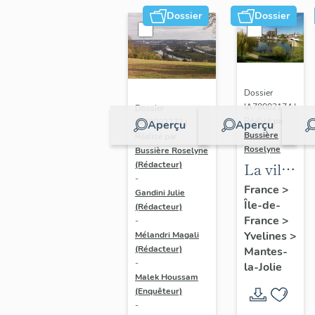
Dossier
Dossier
Dossier
IA78002174 |
Dossier
Réalisé par
IA78002272 |
Aperçu
Aperçu
Bussière
Réalisé par
Roselyne
Bussière Roselyne
La ville
(Rédacteur)
-
de
France
>
Gandini Julie
Île-de-
Mantes-
(Rédacteur)
France
>
-
la-Jolie
Yvelines
>
Mélandri Magali
(Rédacteur)
Mantes-
-
la-Jolie
Malek Houssam
(Enquêteur)
-