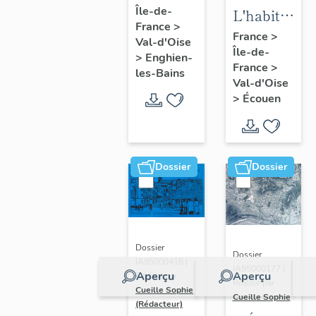
Île-de-
d'Enghien-
L'habitat
France
>
les-Bains
d'Ecouen
France
>
Val-d'Oise
Île-de-
>
Enghien-
France
>
les-Bains
Val-d'Oise
>
Écouen
Dossier
Dossier
Dossier
Dossier
IA95000416 |
IA95000177 |
Aperçu
Aperçu
Réalisé par
Réalisé par
Cueille Sophie
Cueille Sophie
(Rédacteur)