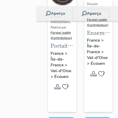
Dossier
IM95000569 |
Aperçu
Aperçu
Réalisé par
Dossier
Förstel Judith
IM95000564 |
(Contributeur)
Réalisé par
Ensemble
Förstel Judith
(Contributeur)
des
France
>
Portait
Île-de-
verrières
d'homme
France
>
France
>
du
Val-d'Oise
Île-de-
en
XVIIIe
>
Écouen
France
>
médaillon
siècle
Val-d'Oise
ovale.
>
Écouen