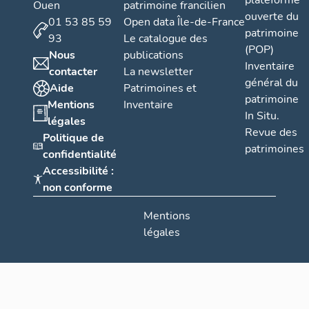
plateforme
Ouen
patrimoine francilien
ouverte du
01 53 85 59
Open data Île-de-France
patrimoine
93
Le catalogue des
(POP)
Nous
publications
Inventaire
contacter
La newsletter
général du
Aide
Patrimoines et
patrimoine
Mentions
Inventaire
In Situ.
légales
Revue des
Politique de
patrimoines
confidentialité
Accessibilité :
non conforme
Mentions
légales