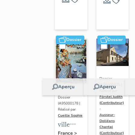
Dossier
Dossier
Dossier
IA95000425 |
Aperçu
Aperçu
Réalisé par
Förstel Judith
Dossier
(Contributeur)
IA95000178 |
-
Réalisé par
Ausseur-
Cueille Sophie
Dolléans
ville
Chantal
thermale
France
>
(Contributeur)