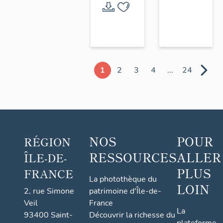
1
2
3
4
...
24
NOS
POUR
RÉGION
RESSOURCES
ALLER
ÎLE-DE-
PLUS
FRANCE
La photothèque du
LOIN
2, rue Simone
patrimoine d'Île-de-
Veil
France
La
93400 Saint-
Découvrir la richesse du