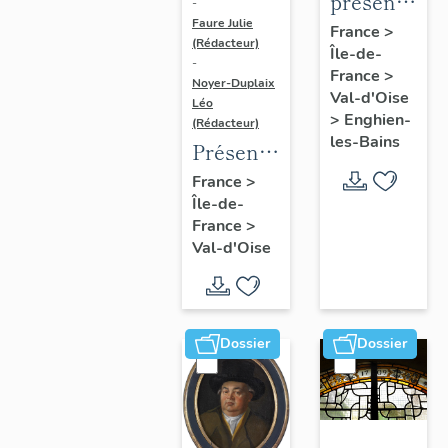
présentatio
-
Faure Julie
de
France
>
(Rédacteur)
Île-de-
l'étude
-
France
>
du
Noyer-Duplaix
Val-d'Oise
Léo
patrimoine
>
Enghien-
(Rédacteur)
d'Enghien-
les-Bains
Présentation
Les-
de
France
>
Bains
Île-de-
l'étude
France
>
du
Val-d'Oise
patrimoine
de
l'agglomération
de
Dossier
Dossier
Cergy-
Pontoise