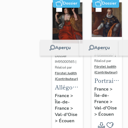
Dossier
Dossier
Aperçu
Aperçu
Dossier
IM95000567 |
Dossier
Réalisé par
IM95000565 |
Förstel Judith
Réalisé par
(Contributeur)
Förstel Judith
Portrait
(Contributeur)
Allégories
du roi
France
>
du
Île-de-
Henri IV
France
>
France
>
Île-de-
Toucher
Val-d'Oise
France
>
et de la
>
Écouen
Val-d'Oise
Vue.
>
Écouen