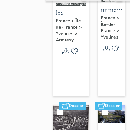
Roselyne
Bussière Roselyne
immeubles
les
maisons,
France
>
immeubles,
France
>
Île-
Île-de-
fermes
de-France
>
maisons et
France
>
Yvelines
>
fermes du
Yvelines
Andrésy
canton
d'Andrésy
Dossier
Dossier