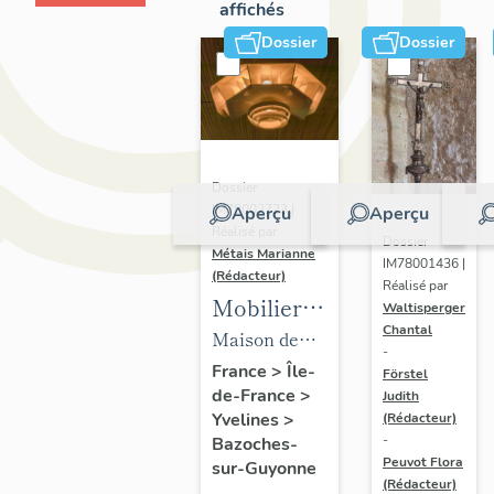
affichés
Dossier
Dossier
Dossier
IM78002723 |
Aperçu
Aperçu
Réalisé par
Dossier
Métais Marianne
IM78001436 |
(Rédacteur)
Réalisé par
Mobilier
Waltisperger
Chantal
de la
Maison de
-
maison
villégiature
France
>
Île-
Förstel
de-France
>
Louis
Judith
dite maison
Yvelines
>
(Rédacteur)
Carré
Louis Carré
-
Bazoches-
Peuvot Flora
sur-Guyonne
(Rédacteur)