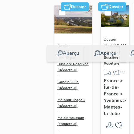
Dossier
Dossier
Dossier
IA78002174 |
Dossier
Réalisé par
IA78002272 |
Aperçu
Aperçu
Bussière
Réalisé par
Roselyne
Bussière Roselyne
La ville
(Rédacteur)
-
de
France
>
Gandini Julie
Île-de-
Mantes-
(Rédacteur)
France
>
-
la-Jolie
Yvelines
>
Mélandri Magali
(Rédacteur)
Mantes-
-
la-Jolie
Malek Houssam
(Enquêteur)
-