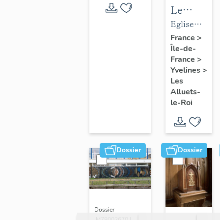
Le
mobilier
Eglise
de
paroissiale
France
>
Île-de-
l'église
Saint-
France
>
paroissial
Nicolas
Yvelines
>
Saint-
Les
Nicolas
Alluets-
le-Roi
Dossier
Dossier
Dossier
IM78002670 |