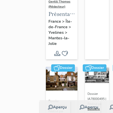
Gentili Thomas
(Rédacteur)
Présentation
de l'étude
France
>
Île-
de-France
>
Yvelines
>
Mantes-la-
Jolie
Dossier
Dossier
Dossier
IA78000495 |
Dossier
Réalisé par
IA78000985 |
Aperçu
Aperçu
Bussière
Réalisé par