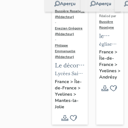
Aperçu
Aperçu
Dossier
Réalisé par
IM78002588 |
Bussière Roselyne
Réalisé par
(Rédacteur)
Bussière
-
Roselyne
Enezian Grégoire
le
(Rédacteur)
-
mobilier
église
Philippe
de
paroissiale
Emmanuelle
France
>
(Rédacteur)
Île-de-
l'église
Saint-
Le décor
France
>
Saint-
Germain
Yvelines
>
des lycées
Lycées Saint-
Germain-
Andrésy
de Mantes
Exupéry et
France
>
Île-
de-
de-France
>
Jean Rostand
Paris
Yvelines
>
(liste
Mantes-la-
supplémen
Jolie