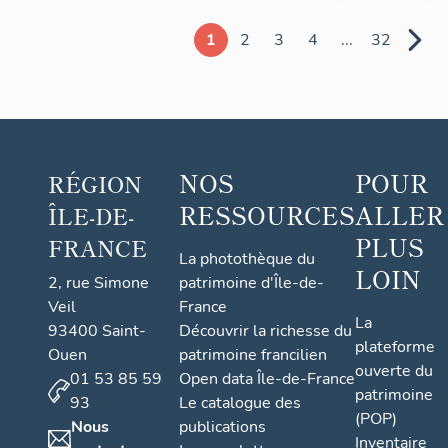
1
2
3
4
...
32
NOS
POUR
RÉGION
RESSOURCES
ALLER
ÎLE-DE-
PLUS
FRANCE
La photothèque du
LOIN
2, rue Simone
patrimoine d'Île-de-
Veil
France
La
93400 Saint-
Découvrir la richesse du
plateforme
Ouen
patrimoine francilien
ouverte du
01 53 85 59
Open data Île-de-France
patrimoine
93
Le catalogue des
(POP)
Nous
publications
Inventaire