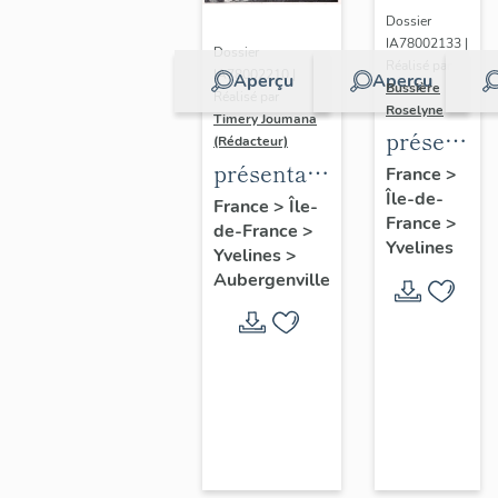
Dossier
IA78002133 |
Dossier
Réalisé par
IA78002210 |
Aperçu
Aperçu
Bussière
Réalisé par
Roselyne
Timery Joumana
présentat
(Rédacteur)
du
présentation
France
>
Île-de-
diagnostic
de l'étude
France
>
Île-
France
>
patrimonia
de-France
>
d'Elisabethville
Yvelines
Yvelines
>
urbain
Aubergenville
et
paysager
de
Seine-
Aval