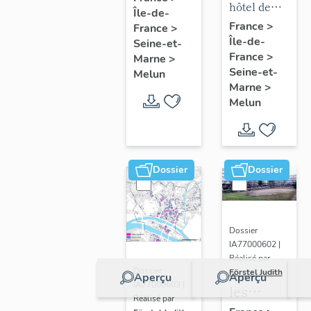
mobilier
hôtel de
Île-de-
chapelle
puis
de l'hôtel
ville
France
>
France
>
de
hôpital
Île-de-
de ville
Seine-et-
l'hôpital
France
>
Marne
>
Seine-et-
Melun
Marne
>
Melun
Dossier
Dossier
Dossier
IA77000602 |
Réalisé par
Dossier
Förstel Judith
Aperçu
Aperçu
IA77000603 |
les
Réalisé par
écoles