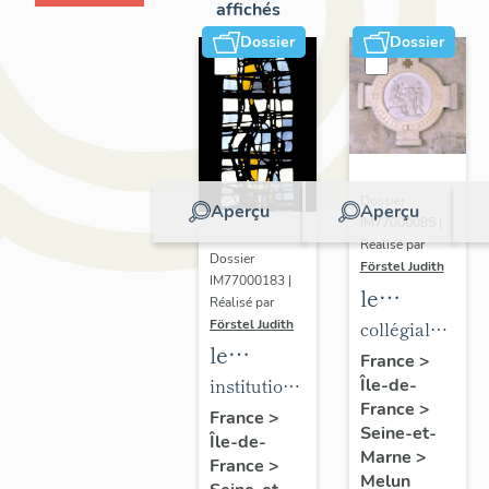
affichés
Dossier
Dossier
Dossier
Aperçu
Aperçu
IM77000085 |
Réalisé par
Dossier
Förstel Judith
IM77000183 |
le
Réalisé par
mobilier
Förstel Judith
collégiale
le
de la
Notre-
France
>
mobilier
institution
Île-de-
collégiale
Dame
France
>
de
Saint-
Notre-
France
>
Seine-et-
Île-de-
l'Institution
Aspais
Dame
Marne
>
France
>
Saint-
Melun