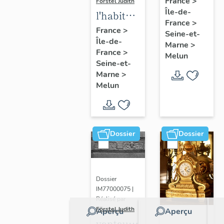
France
>
Förstel Judith
Île-de-
de
l'habitat
France
>
Melun
à Melun
France
>
Seine-et-
Île-de-
Marne
>
France
>
Melun
Seine-et-
Marne
>
Melun
Dossier
Dossier
Dossier
IM77000075 |
Réalisé par
Förstel Judith
Aperçu
Aperçu
vantaux