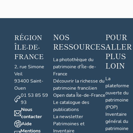
NOS
POUR
RÉGION
RESSOURCES
ALLER
ÎLE-DE-
PLUS
FRANCE
La photothèque du
LOIN
2, rue Simone
patrimoine d'Île-de-
Veil
France
La
93400 Saint-
Découvrir la richesse du
plateforme
Ouen
patrimoine francilien
ouverte du
01 53 85 59
Open data Île-de-France
patrimoine
93
Le catalogue des
(POP)
Nous
publications
Inventaire
contacter
La newsletter
général du
Aide
Patrimoines et
patrimoine
Mentions
Inventaire