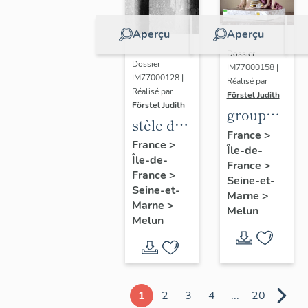
Aperçu
Aperçu
Dossier
Dossier
IM77000158 |
IM77000128 |
Réalisé par
Réalisé par
Förstel Judith
Förstel Judith
groupe
stèle de
des
France
>
Marguerite
France
>
Île-de-
Trois
Île-de-
Lamour
France
>
Grâces
France
>
Seine-et-
Seine-et-
Marne
>
Marne
>
Melun
Melun
1
2
3
4
...
20