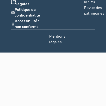
In Situ.
légales
Revue des
Politique de
patrimoines
confidentialité
Accessibilité :
non conforme
Mentions
légales