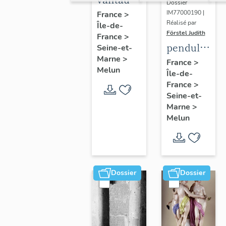
Dossier
du
IM77000190 |
France
>
Réalisé par
Île-de-
portail
Förstel Judith
France
>
central
pendule
Seine-et-
Marne
>
et paire
France
>
Melun
Île-de-
de
France
>
chandeliers
Seine-et-
assortis
Marne
>
Melun
Dossier
Dossier