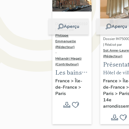
Dossier IA75000310
Aperçu
Aperçu
| Réalisé par
Philippe
Dossier IM7500
Emmanuelle
| Réalisé par
(Rédacteur)
Sol Anne-Laure
-
(Rédacteur)
Mélandri Magali
Présenta
(Contributeur)
du mobili
Les bains
Hôtel de vil
de la mai
douches
annexe
France
>
Île
France
>
Île-
de-France
>
de-France
>
annexe
municipaux
Paris
>
Pari
Paris
de la ville
14e
de Paris
arrondisse