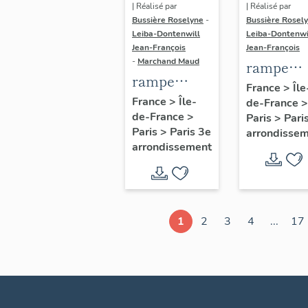
| Réalisé par
| Réalisé par
Bussière Roselyne
-
Bussière Rosel
Leiba-Dontenwill
Leiba-Dontenwi
Jean-François
Jean-François
-
Marchand Maud
rampe
rampe
d'appui,
France
>
Île
d'appui,
France
>
Île-
de-France
>
escalier 
de-France
>
escalier de
Paris
>
Pari
la maison
Paris
>
Paris 3e
arrondisse
la maison à
porte
arrondissement
porte
cochère
cochère
dite hôtel
(non étudié)
de Bence
(non étud
1
2
3
4
...
17