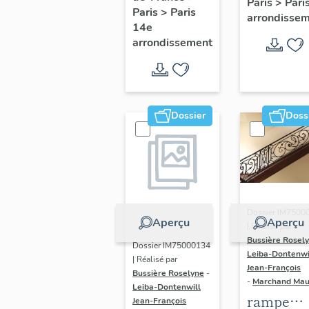
Paris
>
Pari
l' hôtel d
Paris
>
Paris
Adolescents
arrondisse
Sandrevil
14e
arrondissement
(non étud
Dossier
Doss
Dossier IM7500
Aperçu
Aperçu
| Réalisé par
Bussière Rosel
Dossier IM75000134
Leiba-Dontenwi
| Réalisé par
Jean-François
Bussière Roselyne
-
-
Marchand Ma
Leiba-Dontenwill
rampe
Jean-François