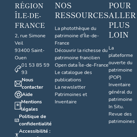
NOS
POUR
RÉGION
RESSOURCES
ALLER
ÎLE-DE-
PLUS
FRANCE
La photothèque du
LOIN
2, rue Simone
patrimoine d'Île-de-
Veil
France
La
93400 Saint-
Découvrir la richesse du
plateforme
Ouen
patrimoine francilien
ouverte du
01 53 85 59
Open data Île-de-France
patrimoine
93
Le catalogue des
(POP)
Nous
publications
Inventaire
contacter
La newsletter
général du
Aide
Patrimoines et
patrimoine
Mentions
Inventaire
In Situ.
légales
Revue des
Politique de
patrimoines
confidentialité
Accessibilité :