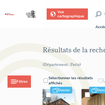
Vue
cartographique
Accéd
Résultats de la rec
(Département : Paris)
Sélectionner les résultats
Filtres
affichés
Dossier
Doss