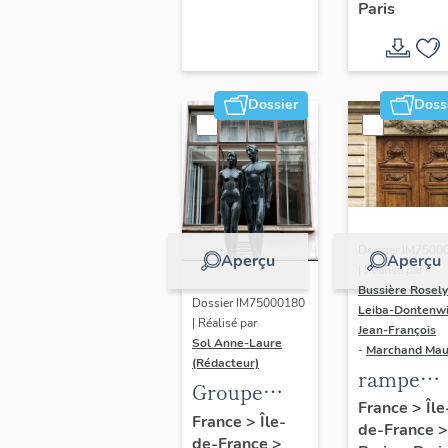
Paris
Dondel e
Roger
Dhuit
Dossier
Doss
Dossier IM7500
Aperçu
Aperçu
| Réalisé par
Bussière Rosel
Dossier IM75000180
Leiba-Dontenwi
| Réalisé par
Jean-François
Sol Anne-Laure
-
Marchand Ma
(Rédacteur)
rampe
Groupe
d'appui,
France
>
Île
sculpté :
France
>
Île-
de-France
>
escalier 
de-France
>
Les