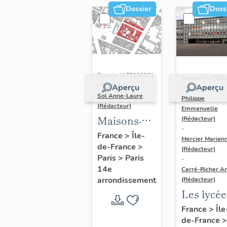
Dossier
Doss
Dossier IA75000261
Dossier IA7500
| Réalisé par
Aperçu
Aperçu
| Réalisé par
Sol Anne-Laure
Philippe
(Rédacteur)
Emmanuelle
Maisons-
(Rédacteur)
-
immeubles
France
>
Île-
Mercier Marian
de-France
>
(Rédacteur)
Paris
>
Paris
-
14e
Carré-Richer An
arrondissement
(Rédacteur)
Les lycée
parisiens
France
>
Île
de-France
>
Jean-Cla