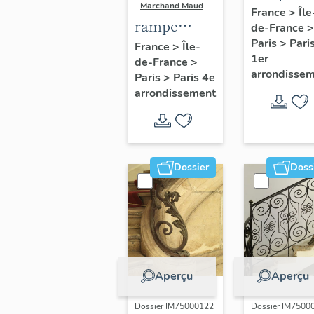
-
Marchand Maud
d'appui,
France
>
Île
rampe
de-France
>
escalier 
d'appui,
Paris
>
Pari
France
>
Île-
la maison
1er
de-France
>
escalier de
porte
arrondisse
Paris
>
Paris 4e
la maison à
cochère
arrondissement
porte
(non étud
cochère
dite hôtel
Charpentier
Dossier
Doss
(non étudié)
Aperçu
Aperçu
Dossier IM75000122
Dossier IM7500