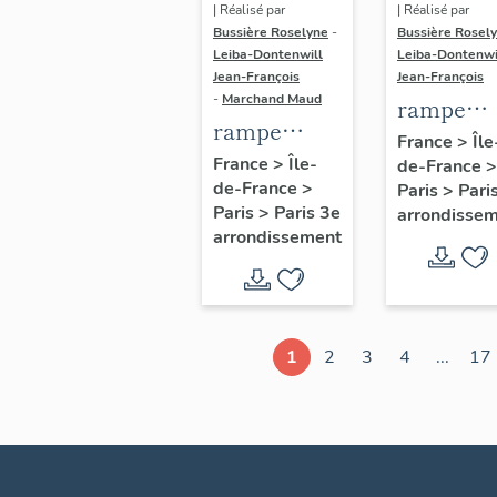
| Réalisé par
| Réalisé par
Bussière Roselyne
-
Bussière Rosel
Leiba-Dontenwill
Leiba-Dontenwi
Jean-François
Jean-François
-
Marchand Maud
rampe
rampe
d'appui,
France
>
Île
d'appui,
France
>
Île-
de-France
>
escalier 
de-France
>
escalier de
Paris
>
Pari
la maison
Paris
>
Paris 3e
arrondisse
la maison à
porte
arrondissement
porte
cochère
cochère
dite hôtel
(non étudié)
de Bence
(non étud
1
2
3
4
...
17