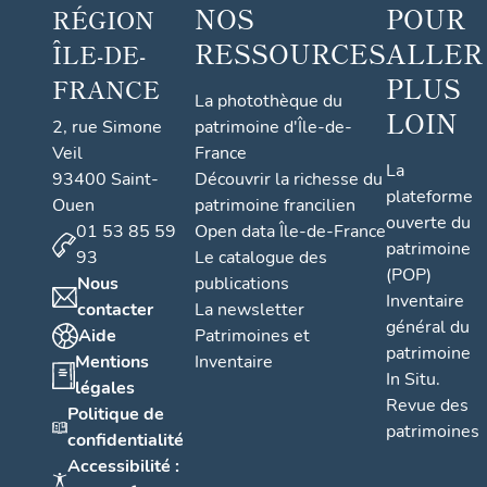
NOS
POUR
RÉGION
RESSOURCES
ALLER
ÎLE-DE-
PLUS
FRANCE
La photothèque du
LOIN
2, rue Simone
patrimoine d'Île-de-
Veil
France
La
93400 Saint-
Découvrir la richesse du
plateforme
Ouen
patrimoine francilien
ouverte du
01 53 85 59
Open data Île-de-France
patrimoine
93
Le catalogue des
(POP)
Nous
publications
Inventaire
contacter
La newsletter
général du
Aide
Patrimoines et
patrimoine
Mentions
Inventaire
In Situ.
légales
Revue des
Politique de
patrimoines
confidentialité
Accessibilité :