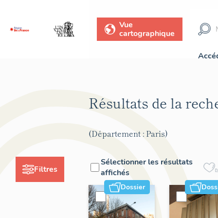
Vue
cartographique
Accéd
Résultats de la rec
(Département : Paris)
Sélectionner les résultats
Filtres
affichés
Dossier
Doss