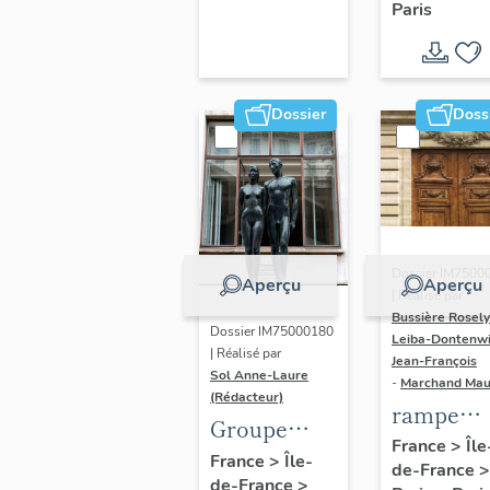
Paris
Dondel e
Roger
Dhuit
Dossier
Doss
Dossier IM7500
Aperçu
Aperçu
| Réalisé par
Bussière Rosel
Dossier IM75000180
Leiba-Dontenwi
| Réalisé par
Jean-François
Sol Anne-Laure
-
Marchand Ma
(Rédacteur)
rampe
Groupe
d'appui,
France
>
Île
sculpté :
France
>
Île-
de-France
>
escalier 
de-France
>
Les