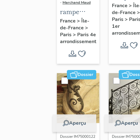
-
Marchand Maud
d'appui,
France
>
Île
rampe
de-France
>
escalier 
d'appui,
Paris
>
Pari
France
>
Île-
la maison
1er
de-France
>
escalier de
porte
arrondisse
Paris
>
Paris 4e
la maison à
cochère
arrondissement
porte
(non étud
cochère
dite hôtel
Charpentier
Dossier
Doss
(non étudié)
Aperçu
Aperçu
Dossier IM75000122
Dossier IM7500