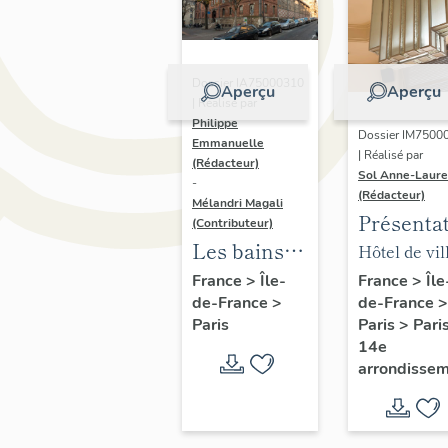
Dossier IA75000310
Aperçu
Aperçu
| Réalisé par
Philippe
Dossier IM7500
Emmanuelle
| Réalisé par
(Rédacteur)
Sol Anne-Laure
-
(Rédacteur)
Mélandri Magali
Présenta
(Contributeur)
du mobili
Les bains
Hôtel de vil
de la mai
douches
annexe
France
>
Île
France
>
Île-
de-France
>
de-France
>
annexe
municipaux
Paris
>
Pari
Paris
de la ville
14e
de Paris
arrondisse