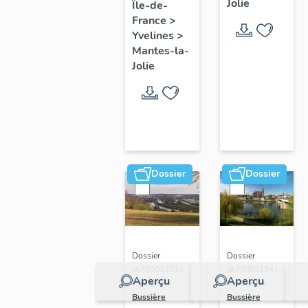
Jolie
Île-de-
de ville
France
>
Yvelines
>
Mantes-la-
Jolie
Dossier
Dossier
Dossier
Dossier
IA78002272 |
IA78002174 |
Aperçu
Aperçu
Réalisé par
Réalisé par
Bussière
Bussière