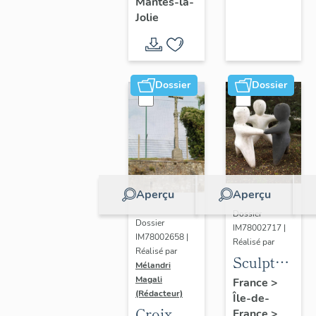
Mantes-la-
Jolie
Dossier
Dossier
Aperçu
Aperçu
Dossier
Dossier
IM78002717 |
IM78002658 |
Réalisé par
Réalisé par
Sculpture
Mélandri
: la
Magali
France
>
(Rédacteur)
Île-de-
Ronde
Croix
France
>