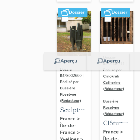
Dossier
Dossier
Dossier
Aperçu
Aperçu
IM78002711 |
Dossier
Réalisé par
IM78002660 |
Crnokrak
Réalisé par
Catherine
Bussière
(Rédacteur)
Roselyne
-
(Rédacteur)
Bussière
Sculpture
Roselyne
(Rédacteur)
: la
France
>
Clôture
Île-de-
Ronde
de
France
>
France
>
Île-de-
Yvelines
>