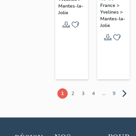
chœur
France
>
Mantes-la-
Yvelines
>
Jolie
Mantes-la-
Jolie
1
2
3
4
...
9