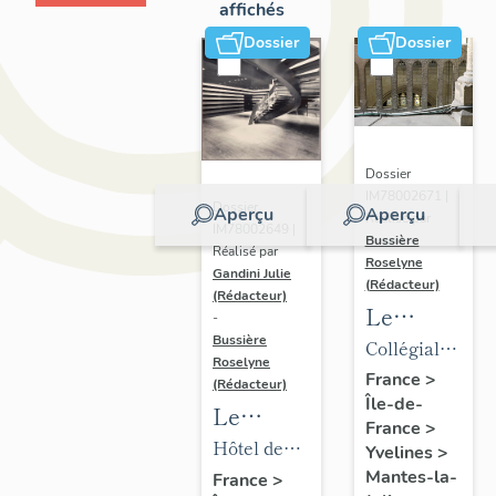
affichés
Dossier
Dossier
Dossier
IM78002671 |
Dossier
Aperçu
Aperçu
Réalisé par
IM78002649 |
Bussière
Réalisé par
Roselyne
Gandini Julie
(Rédacteur)
(Rédacteur)
Le
-
mobilier
Bussière
Collégiale
Roselyne
de la
Notre-
France
>
(Rédacteur)
Île-de-
collégiale
Dame
Le
France
>
mobilier
Hôtel de
Yvelines
>
de l'hôtel
ville
Mantes-la-
France
>