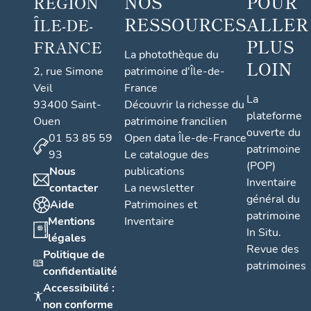
NOS
POUR
RÉGION
RESSOURCES
ALLER
ÎLE-DE-
PLUS
FRANCE
La photothèque du
LOIN
2, rue Simone
patrimoine d'Île-de-
Veil
France
La
93400 Saint-
Découvrir la richesse du
plateforme
Ouen
patrimoine francilien
ouverte du
01 53 85 59
Open data Île-de-France
patrimoine
93
Le catalogue des
(POP)
Nous
publications
Inventaire
contacter
La newsletter
général du
Aide
Patrimoines et
patrimoine
Mentions
Inventaire
In Situ.
légales
Revue des
Politique de
patrimoines
confidentialité
Accessibilité :
non conforme