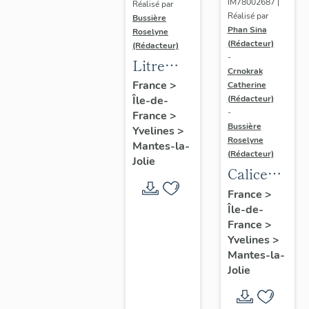
IM78002687 |
Réalisé par
Réalisé par
Bussière
Phan Sina
Roselyne
(Rédacteur)
(Rédacteur)
-
Litre
Crnokrak
funéraire
France
>
Catherine
(Rédacteur)
Île-de-
du
-
France
>
prince
Bussière
Yvelines
>
de Conti
Roselyne
Mantes-la-
(Rédacteur)
Jolie
Calice
n°2 et sa
France
>
Île-de-
patène
France
>
Yvelines
>
Mantes-la-
Jolie