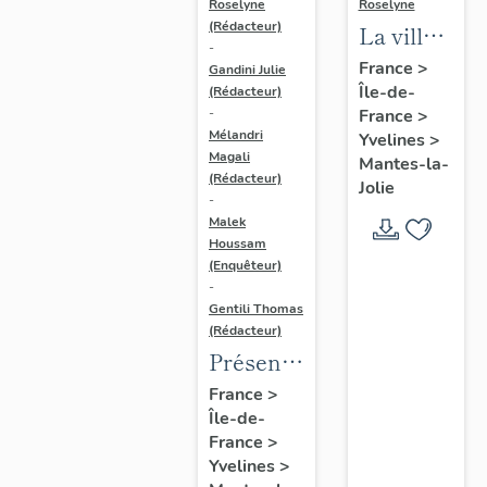
Roselyne
Roselyne
(Rédacteur)
La ville
-
de
France
>
Gandini Julie
Île-de-
Mantes-
(Rédacteur)
France
>
-
la-Jolie
Mélandri
Yvelines
>
Magali
Mantes-la-
(Rédacteur)
Jolie
-
Malek
Houssam
(Enquêteur)
-
Gentili Thomas
(Rédacteur)
Présentation
de
France
>
Île-de-
l'étude
France
>
Yvelines
>