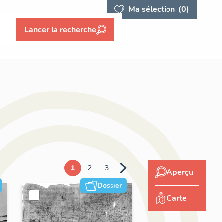
Ma sélection
(0)
s
Lancer la recherche
1
2
3
Aperçu
Dossier
Carte