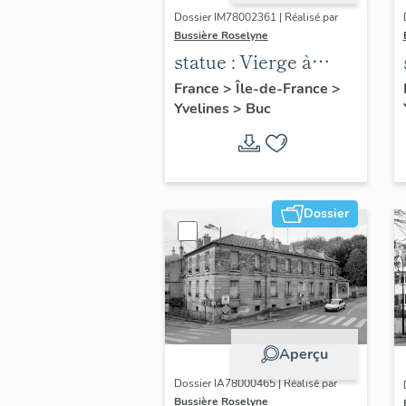
Dossier IM78002361 | Réalisé par
Bussière Roselyne
statue : Vierge à
l'Enfant (n°2)
France
>
Île-de-France
>
Yvelines
>
Buc
Dossier
Aperçu
Dossier IA78000465 | Réalisé par
Bussière Roselyne