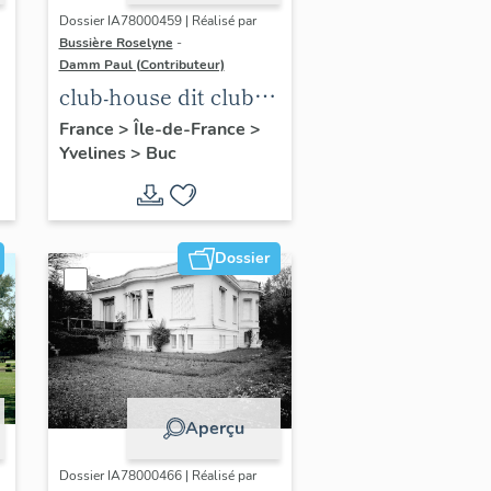
Dossier IA78000459 | Réalisé par
Bussière Roselyne
-
Damm Paul (Contributeur)
club-house dit club
Roland Garros
France
>
Île-de-France
>
Yvelines
>
Buc
Dossier
Aperçu
Dossier IA78000466 | Réalisé par