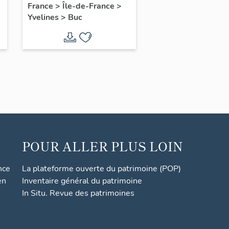
France
>
Île-de-France
>
Yvelines
>
Buc
POUR ALLER PLUS LOIN
nce
La plateforme ouverte du patrimoine (POP)
en
Inventaire général du patrimoine
In Situ. Revue des patrimoines