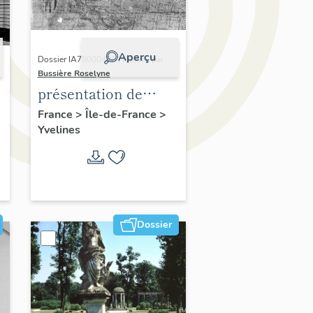
Aperçu
Dossier IA78000496 | Réalisé par
Bussière Roselyne
présentation de
,
l'étude du
France
>
Île-de-France
>
Yvelines
patrimoine de l'aire
d'étude Versailles
périphérie sud
Dossier