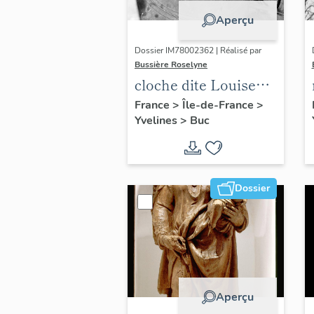
Aperçu
Dossier IM78002362 | Réalisé par
Bussière Roselyne
cloche dite Louise
Auguste Adélaïde
France
>
Île-de-France
>
Yvelines
>
Buc
Dossier
Aperçu