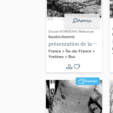
Aperçu
Dossier IA78000344 | Réalisé par
Bussière Roselyne
présentation de la
commune de Buc
France
>
Île-de-France
>
Yvelines
>
Buc
Dossier