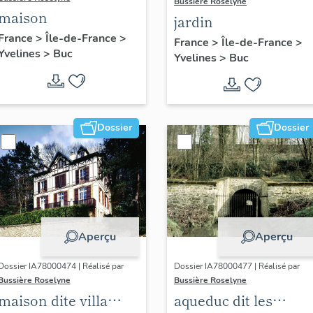
Bussière Roselyne
maison
jardin
France
>
Île-de-France
>
France
>
Île-de-France
>
Yvelines
>
Buc
Yvelines
>
Buc
Dossier
Dossier
Aperçu
Aperçu
Dossier IA78000474 | Réalisé par
Dossier IA78000477 | Réalisé par
Bussière Roselyne
Bussière Roselyne
maison dite villa
aqueduc dit les