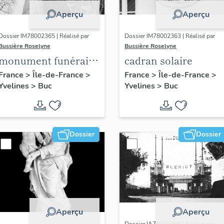
Aperçu
Aperçu
Dossier IM78002365 | Réalisé par
Dossier IM78002363 | Réalisé par
Bussière Roselyne
Bussière Roselyne
monument funéraire
cadran solaire
de Jean Casale
France
>
Île-de-France
>
France
>
Île-de-France
>
Yvelines
>
Buc
Yvelines
>
Buc
Dossier
Dossier
Aperçu
Aperçu