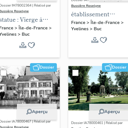
Dossier IA78000458 | Réalisé par
Dossier IM78002364 | Réalisé par
Bussière Roselyne
Bussière Roselyne
établissement
statue : Vierge à
aéronautique dit
France
>
Île-de-France
>
l'Enfant (n°1)
France
>
Île-de-France
>
Yvelines
>
Buc
aéroparc Louis-
Yvelines
>
Buc
Blériot
Dossier
Dossier
Aperçu
Aperçu
Dossier IA78000467 | Réalisé par
Dossier IA78000461 | Réalisé par
Bussière Roselyne