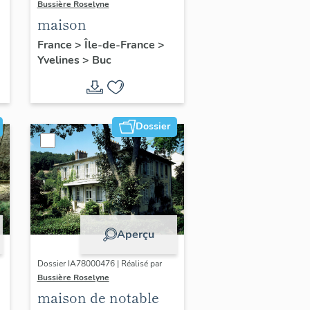
Bussière Roselyne
maison
France
>
Île-de-France
>
Yvelines
>
Buc
Dossier
Aperçu
Dossier IA78000476 | Réalisé par
Bussière Roselyne
maison de notable