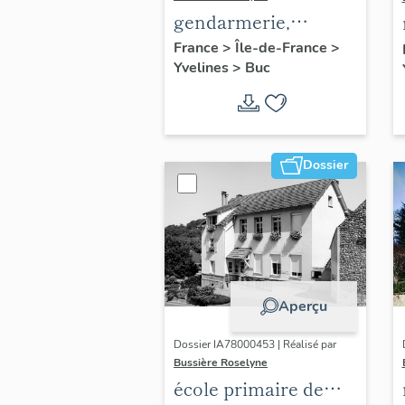
gendarmerie,
actuellement
France
>
Île-de-France
>
Yvelines
>
Buc
immeuble
Dossier
Aperçu
Dossier IA78000453 | Réalisé par
Bussière Roselyne
école primaire de