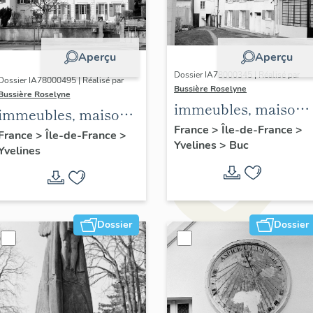
Aperçu
Aperçu
Dossier IA78000345 | Réalisé par
Dossier IA78000495 | Réalisé par
Bussière Roselyne
Bussière Roselyne
immeubles, maisons
immeubles, maisons,
fermes
France
>
Île-de-France
>
fermes
France
>
Île-de-France
>
Yvelines
>
Buc
Yvelines
Dossier
Dossier