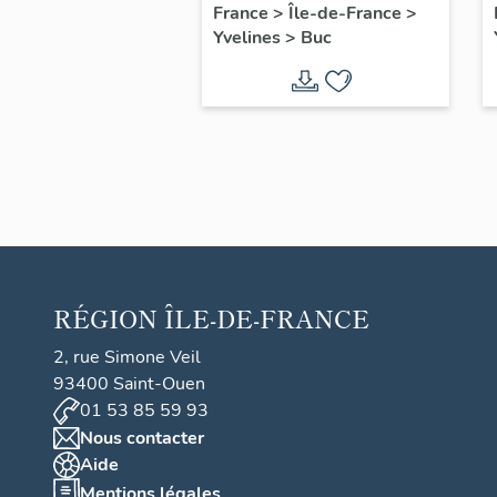
filles, actuellement
France
>
Île-de-France
>
Yvelines
>
Buc
annexe de la mairie
RÉGION
ÎLE-DE-FRANCE
2, rue Simone Veil
93400 Saint-Ouen
01 53 85 59 93
Nous contacter
Aide
Mentions légales