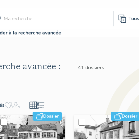
Tou
der à la recherche avancée
herche avancée :
41 dossiers
hés
Dossier
Dossier