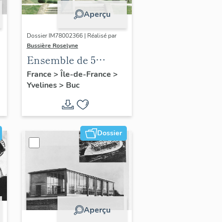
Aperçu
Dossier IM78002366 | Réalisé par
Bussière Roselyne
Ensemble de 5
statues
France
>
Île-de-France
>
Yvelines
>
Buc
Dossier
Aperçu