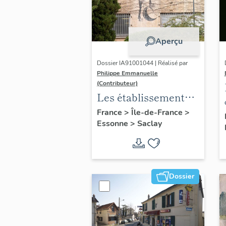
Aperçu
Dossier IA91001044 | Réalisé par
Philippe Emmanuelle
(Contributeur)
Les établissements
scientifiques et
France
>
Île-de-France
>
Essonne
>
Saclay
universitaires du
plateau de Saclay
Dossier