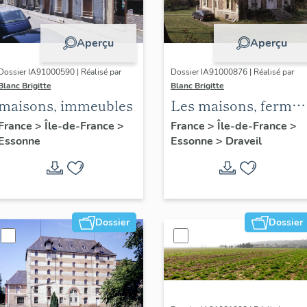
Aperçu
Aperçu
Dossier IA91000590 | Réalisé par
Dossier IA91000876 | Réalisé par
Blanc Brigitte
Blanc Brigitte
maisons, immeubles
Les maisons, fermes
et immeubles de
France
>
Île-de-France
>
France
>
Île-de-France
>
Essonne
Essonne
>
Draveil
Draveil
Dossier
Dossier