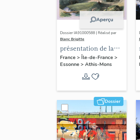
Aperçu
Dossier IA91000588 | Réalisé par
Blanc Brigitte
présentation de la
commune d'Athis-
France
>
Île-de-France
>
Essonne
>
Athis-Mons
Mons
Dossier