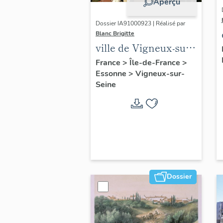
Aperçu
Dossier IA91000923 | Réalisé par
Blanc Brigitte
ville de Vigneux-sur-
Seine
France
>
Île-de-France
>
Essonne
>
Vigneux-sur-
Seine
Dossier