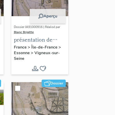
Aperçu
Dossier IA91000916 | Réalisé par
Blanc Brigitte
présentation de
l'étude du
France
>
Île-de-France
>
Essonne
>
Vigneux-sur-
patrimoine de
Seine
Vigneux-sur-Seine
Dossier