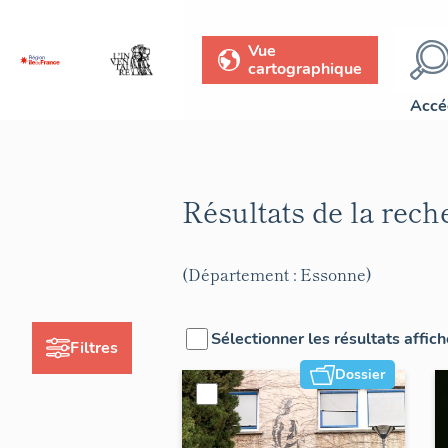
Vue
cartographique
Accé
Résultats de la rec
(Département : Essonne)
Sélectionner les résultats affic
Filtres
Dossier