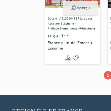
Aperçu
Dossier IA91001043 | Réalisé par
Asseline Stéphane
-
Philippe Emmanuelle (Rédacteur)
regard
photographique sur
France
>
Île-de-France
>
Essonne
les paysages de
l'OIN de Paris-Saclay
1
RÉGION
ÎLE-DE-FRANCE