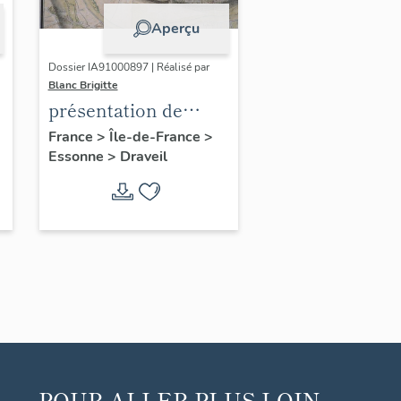
Aperçu
Dossier IA91000897 | Réalisé par
Blanc Brigitte
présentation de
l'étude du
France
>
Île-de-France
>
Essonne
>
Draveil
patrimoine de
Draveil
POUR ALLER PLUS LOIN