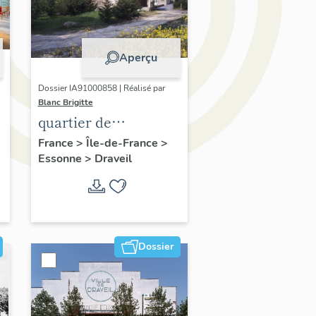
Aperçu
Dossier IA91000858 | Réalisé par
Blanc Brigitte
quartier de
e
Champrosay
France
>
Île-de-France
>
Essonne
>
Draveil
Dossier