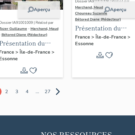
Dossier IA91001008 | Réalisé par
Marchand, Maud
-
Aperçu
Aperçu
Choureau Suzanne
-
Bétored Diane (Rédacteur)
Dossier IA91001009 | Réalisé par
Présentation du
Tozer Guillaume
-
Marchand, Maud
diagnostic
-
Bétored Diane (Rédacteur)
France
>
Île-de-France
>
Présentation du
Essonne
patrimonial du
diagnostic
Centre-Essonne
France
>
Île-de-France
>
Essonne
patrimonial du
(cantons de
Centre-Essonne
Dourdan, Saint-
(cantons de
Chéron)
Brétigny-sur-Orge,
2
3
4
...
27
Etréchy, Mennecy)
NOS RESSOURCES