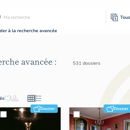
Tou
der à la recherche avancée
herche avancée :
531 dossiers
hés
Dossier
Dossier