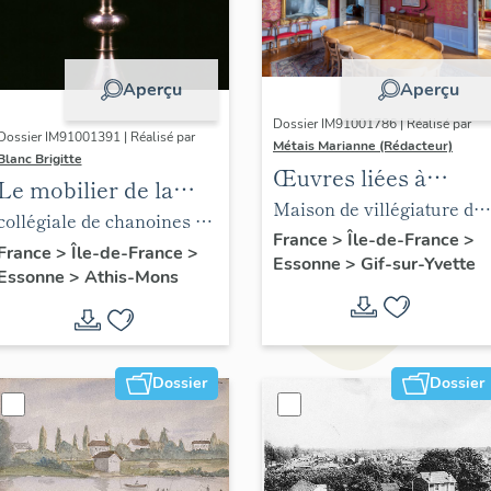
Aperçu
Aperçu
Dossier IM91001786 | Réalisé par
Dossier IM91001391 | Réalisé par
Métais Marianne (Rédacteur)
Blanc Brigitte
Œuvres liées à
Le mobilier de la
Juliette Adam
Maison de villégiature dit
collégiale de
collégiale de chanoines de
château de l'Ermitage
France
>
Île-de-France
>
chanoines de la
la congrégation de Saint-
France
>
Île-de-France
>
Essonne
>
Gif-sur-Yvette
Essonne
>
Athis-Mons
congrégation de
Victor, église paroissiale
Saint-Victor, église
Saint-Denis
paroissiale Saint-
Denis
Dossier
Dossier