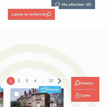
Ma sélection
(0)
s
Lancer la recherche
1
2
3
4
...
27
Aperçu
Dossier
Carte