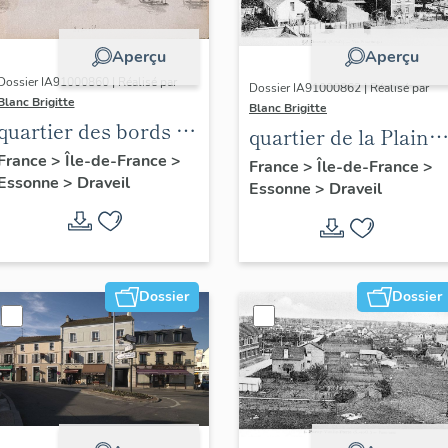
Aperçu
Aperçu
Dossier IA91000860 | Réalisé par
Dossier IA91000862 | Réalisé par
Blanc Brigitte
Blanc Brigitte
quartier des bords de
quartier de la Plaine
Seine
France
>
Île-de-France
>
des Sables
France
>
Île-de-France
>
Essonne
>
Draveil
Essonne
>
Draveil
Dossier
Dossier