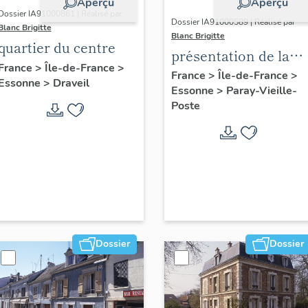
Aperçu
Aperçu
Dossier IA91000861 | Réalisé par
Dossier IA91000589 | Réalisé par
Blanc Brigitte
Blanc Brigitte
quartier du centre
présentation de la
France
>
Île-de-France
>
commune de Paray-
France
>
Île-de-France
>
Essonne
>
Draveil
Essonne
>
Paray-Vieille-
Vieille-Poste
Poste
Dossier
Dossier