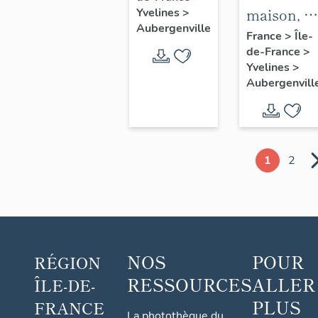
maison, 1
Yvelines
>
Saint-
Aubergenville
avenue
France
>
Île-
Christophe
de-France
>
Albert 1er
Yvelines
>
Aubergenvill
1
2
NOS
POUR
RÉGION
RESSOURCES
ALLER
ÎLE-DE-
PLUS
FRANCE
La photothèque du