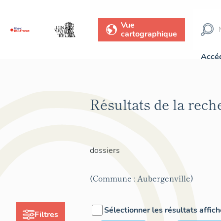
Vue
cartographique
Accéd
Résultats de la rec
dossiers
(Commune : Aubergenville)
Sélectionner les résultats affic
Filtres