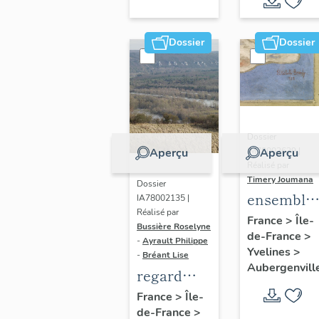
Dossier
Dossier
Dossier
IM78002639 |
Aperçu
Aperçu
Réalisé par
Timery Joumana
Dossier
ensemble
IA78002135 |
Réalisé par
de cinq
France
>
Île-
Bussière Roselyne
de-France
>
peintures
-
Ayrault Philippe
Yvelines
>
monument
-
Bréant Lise
Aubergenvill
regard
photographique
France
>
Île-
de-France
>
sur le