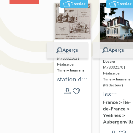
Dossier
Dossier
Aperçu
Aperçu
Dossier
IA78002162 |
Dossier
Réalisé par
IA78002170 |
Timery Joumana
Réalisé par
station de
Timery Joumana
villégiature
(Rédacteur)
les
d'Elisabethville
maisons
France
>
Île-
de-France
>
d'Elisabeth
Yvelines
>
Aubergenvill