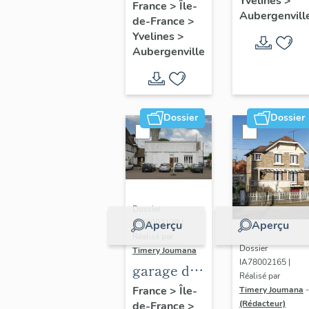
Yvelines
>
fleuri", 27
France
>
Île-
Aubergenvill
de-France
>
avenue
Yvelines
>
d'Ypres
Aubergenville
Dossier
Dossier
Dossier
IA78002139 |
Aperçu
Aperçu
Réalisé par
Dossier
Timery Joumana
IA78002165 |
garage de
Réalisé par
réparation
France
>
Île-
Timery Joumana
-
(Rédacteur)
de-France
>
automobile