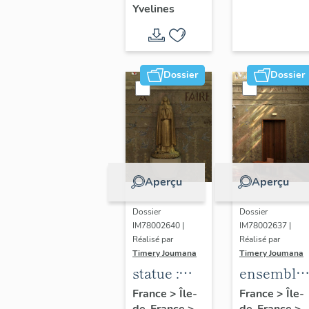
Yvelines
territoire
de Seine-
Aval
Dossier
Dossier
Aperçu
Aperçu
Dossier
Dossier
IM78002640 |
IM78002637 |
Réalisé par
Réalisé par
Timery Joumana
Timery Joumana
statue :
ensemble
Sainte-
de
France
>
Île-
France
>
Île-
de-France
>
de-France
>