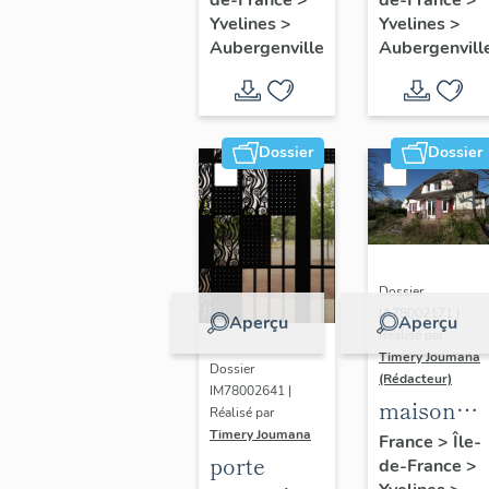
Thérèse
peintures
Yvelines
>
Yvelines
>
de l'Enfant
monument
Aubergenville
Aubergenvill
Jésus
Dossier
Dossier
Dossier
IA78002171 |
Aperçu
Aperçu
Réalisé par
Timery Joumana
Dossier
(Rédacteur)
IM78002641 |
maison
Réalisé par
dite "villa
Timery Joumana
France
>
Île-
porte
de-France
>
le Bois