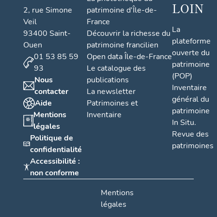
LOIN
2, rue Simone
patrimoine d'Île-de-
Veil
France
La
93400 Saint-
Découvrir la richesse du
plateforme
Ouen
patrimoine francilien
ouverte du
01 53 85 59
Open data Île-de-France
patrimoine
93
Le catalogue des
(POP)
Nous
publications
Inventaire
contacter
La newsletter
général du
Aide
Patrimoines et
patrimoine
Mentions
Inventaire
In Situ.
légales
Revue des
Politique de
patrimoines
confidentialité
Accessibilité :
non conforme
Mentions
légales