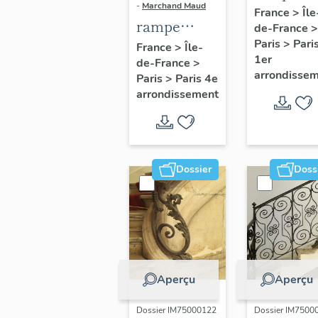
-
Marchand Maud
d'appui,
France
>
Île
rampe
de-France
>
escalier 
d'appui,
Paris
>
Pari
France
>
Île-
la maison
1er
de-France
>
escalier de
porte
arrondisse
Paris
>
Paris 4e
la maison à
cochère
arrondissement
porte
(non étud
cochère
dite hôtel
Charpentier
Dossier
Doss
(non étudié)
Aperçu
Aperçu
Dossier IM75000122
Dossier IM7500