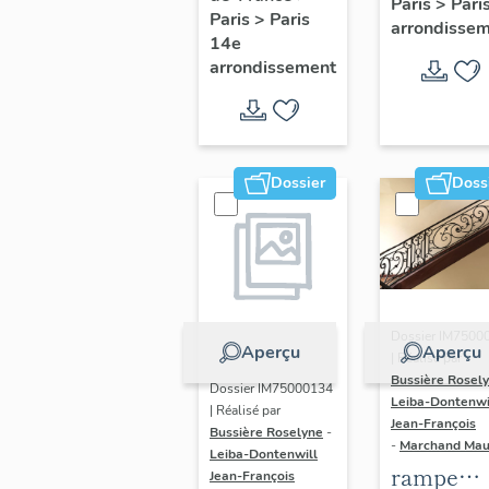
Paris
>
Pari
l' hôtel d
Paris
>
Paris
Adolescents
arrondisse
Sandrevil
14e
arrondissement
(non étud
Dossier
Doss
Dossier IM7500
Aperçu
Aperçu
| Réalisé par
Bussière Rosel
Dossier IM75000134
Leiba-Dontenwi
| Réalisé par
Jean-François
Bussière Roselyne
-
-
Marchand Ma
Leiba-Dontenwill
rampe
Jean-François