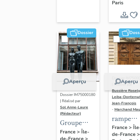
Paris
Dondel e
Roger
Dhuit
Dossier
Doss
Dossier IM7500
Aperçu
Aperçu
| Réalisé par
Bussière Rosel
Dossier IM75000180
Leiba-Dontenwi
| Réalisé par
Jean-François
Sol Anne-Laure
-
Marchand Ma
(Rédacteur)
rampe
Groupe
d'appui,
France
>
Île
sculpté :
France
>
Île-
de-France
>
escalier 
de-France
>
Les