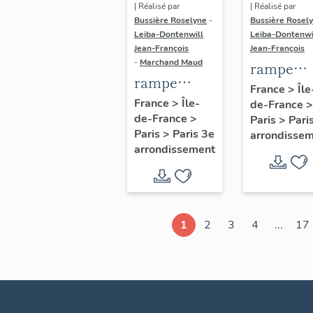
| Réalisé par
| Réalisé par
Bussière Roselyne
-
Bussière Rosel
Leiba-Dontenwill
Leiba-Dontenwi
Jean-François
Jean-François
-
Marchand Maud
rampe
rampe
d'appui,
France
>
Île
d'appui,
France
>
Île-
de-France
>
escalier 
de-France
>
escalier de
Paris
>
Pari
la maison
Paris
>
Paris 3e
arrondisse
la maison à
porte
arrondissement
porte
cochère
cochère
dite hôtel
(non étudié)
de Bence
(non étud
1
2
3
4
...
17