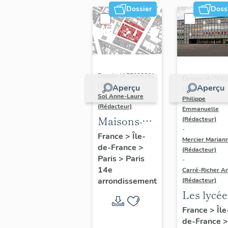
Dossier
Doss
Dossier IA75000261
Dossier IA7500
| Réalisé par
Aperçu
Aperçu
| Réalisé par
Sol Anne-Laure
Philippe
(Rédacteur)
Emmanuelle
Maisons-
(Rédacteur)
-
immeubles
France
>
Île-
Mercier Marian
de-France
>
(Rédacteur)
Paris
>
Paris
-
14e
Carré-Richer An
arrondissement
(Rédacteur)
Les lycée
parisiens
France
>
Île
de-France
>
Jean-Cla