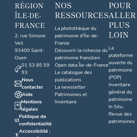
NOS
POUR
RÉGION
RESSOURCES
ALLER
ÎLE-DE-
PLUS
FRANCE
La photothèque du
LOIN
2, rue Simone
patrimoine d'Île-de-
Veil
France
La
93400 Saint-
Découvrir la richesse du
plateforme
Ouen
patrimoine francilien
ouverte du
01 53 85 59
Open data Île-de-France
patrimoine
93
Le catalogue des
(POP)
Nous
publications
Inventaire
contacter
La newsletter
général du
Aide
Patrimoines et
patrimoine
Mentions
Inventaire
In Situ.
légales
Revue des
Politique de
patrimoines
confidentialité
Accessibilité :