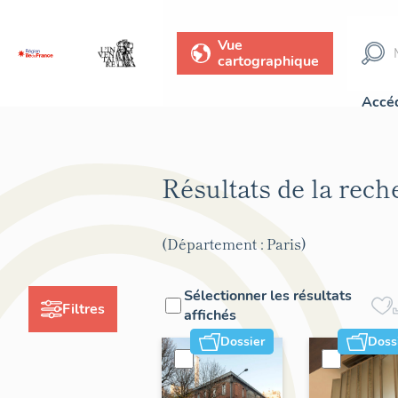
Vue
cartographique
Accéd
Résultats de la rec
(Département : Paris)
Sélectionner les résultats
Filtres
affichés
Dossier
Doss