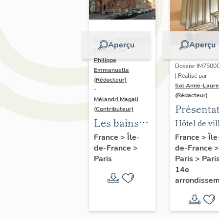
Dossier IA75000310
Aperçu
Aperçu
| Réalisé par
Philippe
Dossier IM7500
Emmanuelle
| Réalisé par
(Rédacteur)
Sol Anne-Laure
-
(Rédacteur)
Mélandri Magali
Présenta
(Contributeur)
du mobili
Les bains
Hôtel de vil
de la mai
douches
annexe
France
>
Île
France
>
Île-
de-France
>
de-France
>
annexe
municipaux
Paris
>
Pari
Paris
de la ville
14e
de Paris
arrondisse