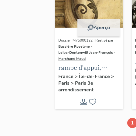
Aperçu
Dossier IM75000122 | Réalisé par
Bussière Roselyne
-
Leiba-Dontenwill Jean-François
-
Marchand Maud
rampe d'appui,
escalier de la maison
France
>
Île-de-France
>
Paris
>
Paris 3e
à porte cochère (non
arrondissement
étudié)
1