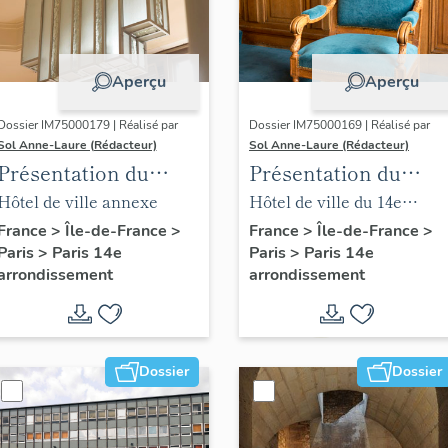
Aperçu
Aperçu
Dossier IM75000179 | Réalisé par
Dossier IM75000169 | Réalisé par
Sol Anne-Laure (Rédacteur)
Sol Anne-Laure (Rédacteur)
Présentation du
Présentation du
mobilier de la mairie
mobilier de la salle
Hôtel de ville annexe
Hôtel de ville du 14e
annexe
des mariages
arrondissement
France
>
Île-de-France
>
France
>
Île-de-France
>
Paris
>
Paris 14e
Paris
>
Paris 14e
arrondissement
arrondissement
Dossier
Dossier