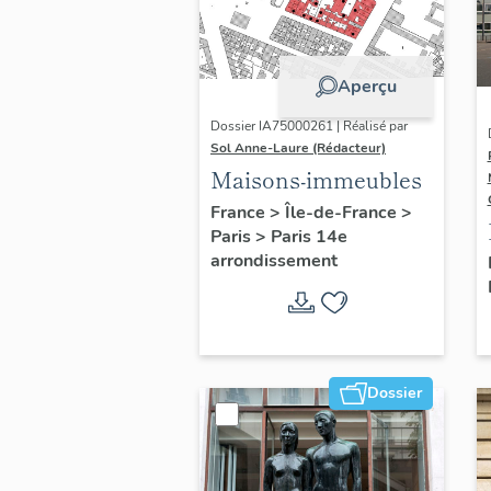
Aperçu
Dossier IA75000261 | Réalisé par
Sol Anne-Laure (Rédacteur)
Maisons-immeubles
France
>
Île-de-France
>
Paris
>
Paris 14e
arrondissement
Dossier