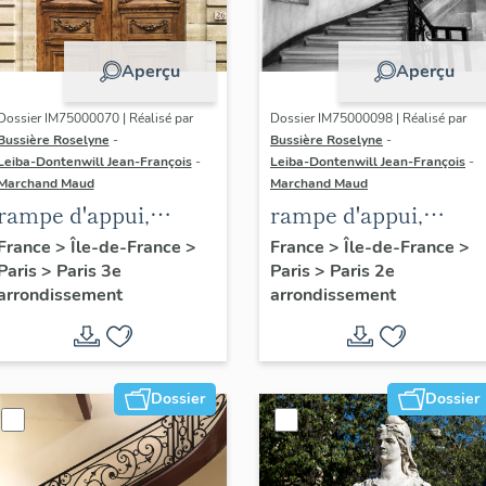
Aperçu
Aperçu
Dossier IM75000070 | Réalisé par
Dossier IM75000098 | Réalisé par
Bussière Roselyne
-
Bussière Roselyne
-
Leiba-Dontenwill Jean-François
-
Leiba-Dontenwill Jean-François
-
Marchand Maud
Marchand Maud
rampe d'appui,
rampe d'appui,
escalier de l' hôtel de
escalier de la maiso
France
>
Île-de-France
>
France
>
Île-de-France
>
Paris
>
Paris 3e
Paris
>
Paris 2e
Sandreville (non
à porte cochère (non
arrondissement
arrondissement
étudié)
étudié)
Dossier
Dossier