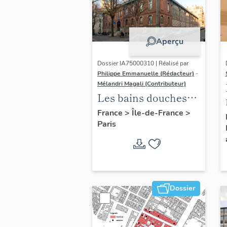
Aperçu
Dossier IA75000310 | Réalisé par
Philippe Emmanuelle (Rédacteur)
-
Mélandri Magali (Contributeur)
Les bains douches
municipaux de la
France
>
Île-de-France
>
Paris
ville de Paris
Dossier