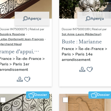
Aperçu
Aperçu
Dossier IM75000075 | Réalisé par
Dossier IM75000189 | Réalisé par
Bussière Roselyne
-
Sol Anne-Laure (Rédacteur)
Leiba-Dontenwill Jean-François
-
Buste : Marianne
Marchand Maud
France
>
Île-de-France
>
rampe d'appui,
Paris
>
Paris 14e
escalier de la maison
France
>
Île-de-France
>
arrondissement
Paris
>
Paris 1er
à porte cochère (non
arrondissement
étudié)
Dossier
Dossier