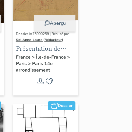
Aperçu
Dossier IA75000258 | Réalisé par
Sol Anne-Laure (Rédacteur)
Présentation de
l'étude du
France
>
Île-de-France
>
Paris
>
Paris 14e
patrimoine sur le
arrondissement
quartier du Petit-
Montrouge
Dossier