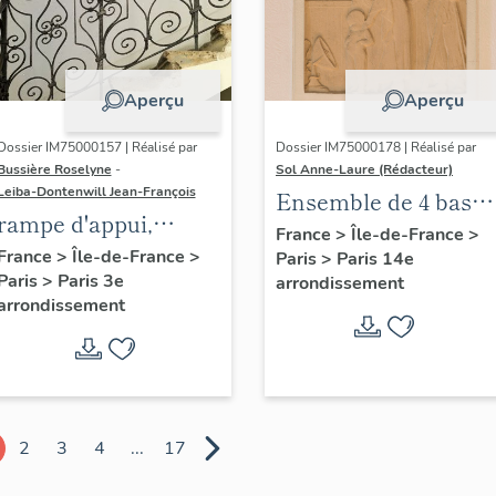
Aperçu
Aperçu
Dossier IM75000157 | Réalisé par
Dossier IM75000178 | Réalisé par
Bussière Roselyne
-
Sol Anne-Laure (Rédacteur)
Leiba-Dontenwill Jean-François
Ensemble de 4 bas
rampe d'appui,
reliefs : Les saisons
France
>
Île-de-France
>
escalier de la maison
France
>
Île-de-France
>
Paris
>
Paris 14e
Paris
>
Paris 3e
à porte cochère dite
arrondissement
arrondissement
hôtel de Bence (non
étudié)
2
3
4
...
17