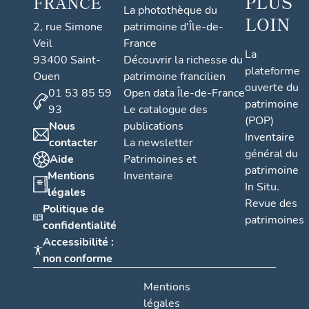
PLUS
FRANCE
La photothèque du
LOIN
2, rue Simone
patrimoine d'Île-de-
Veil
France
La
93400 Saint-
Découvrir la richesse du
plateforme
Ouen
patrimoine francilien
ouverte du
01 53 85 59
Open data Île-de-France
patrimoine
93
Le catalogue des
(POP)
Nous
publications
Inventaire
contacter
La newsletter
général du
Aide
Patrimoines et
patrimoine
Mentions
Inventaire
In Situ.
légales
Revue des
Politique de
patrimoines
confidentialité
Accessibilité :
non conforme
Mentions
légales