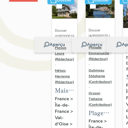
Dossier
Dossier
Dossier
Dossier
IA95000570 |
IA95000616
D
Réalisé par
| Réalisé par
Aperçu
Aperçu
Ap
I
Philippe
Plessis
|
Emmanuelle
Laura
P
(Rédacteur)
(Rédacteur)
-
-
(
Guilmeau
Métais
Stéphanie
Marianne
(Contributeur)
(Rédacteur)
-
Maison
Gruson
de
France
>
Tiphaine
Île-de-
villégiature
(Contributeur)
France
>
Plage
ou
L
Val-
fluviale
chalet
France
>
d'Oise
>
Île-de-