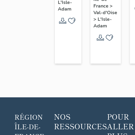
de
Dambry
L'Isle-
France
>
L'Isle-
Adam
Val-d'Oise
Adam
>
L'Isle-
Adam
NOS
POUR
RÉGION
RESSOURCES
ALLER
ÎLE-DE-