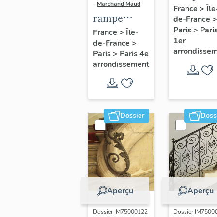
-
Marchand Maud
d'appui,
France
>
Île
rampe
de-France
>
escalier 
d'appui,
Paris
>
Pari
France
>
Île-
la maison
1er
de-France
>
escalier de
porte
arrondisse
Paris
>
Paris 4e
la maison à
cochère
arrondissement
porte
(non étud
cochère
dite hôtel
Charpentier
Dossier
Doss
(non étudié)
Aperçu
Aperçu
Dossier IM75000122
Dossier IM7500