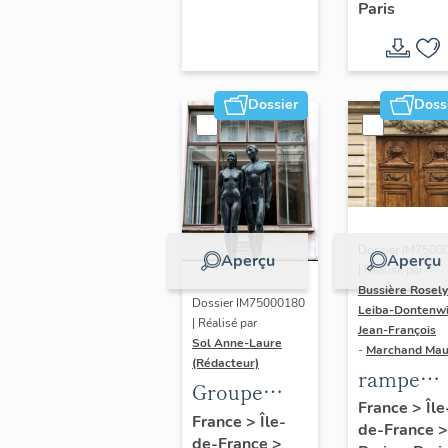
Paris
Dondel e
Roger
Dhuit
Dossier
Doss
Dossier IM7500
Aperçu
Aperçu
| Réalisé par
Bussière Rosel
Dossier IM75000180
Leiba-Dontenwi
| Réalisé par
Jean-François
Sol Anne-Laure
-
Marchand Ma
(Rédacteur)
rampe
Groupe
d'appui,
France
>
Île
sculpté :
France
>
Île-
de-France
>
escalier 
de-France
>
Les