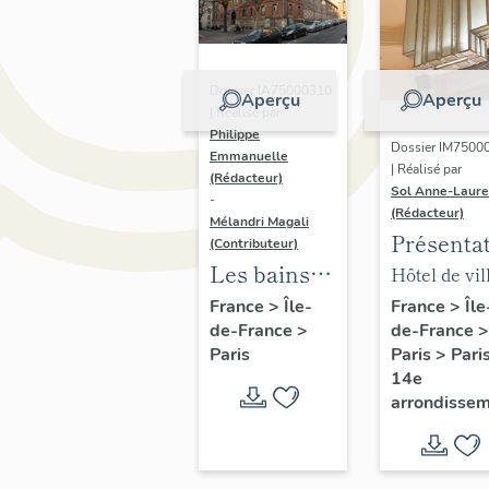
Dossier IA75000310
Aperçu
Aperçu
| Réalisé par
Philippe
Dossier IM7500
Emmanuelle
| Réalisé par
(Rédacteur)
Sol Anne-Laure
-
(Rédacteur)
Mélandri Magali
Présenta
(Contributeur)
du mobili
Les bains
Hôtel de vil
de la mai
douches
annexe
France
>
Île
France
>
Île-
de-France
>
de-France
>
annexe
municipaux
Paris
>
Pari
Paris
de la ville
14e
de Paris
arrondisse