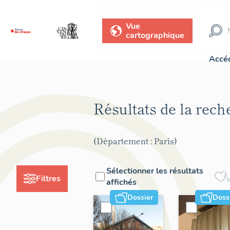
Vue
cartographique
Accéd
Résultats de la rec
(Département : Paris)
Sélectionner les résultats
Filtres
affichés
Dossier
Doss