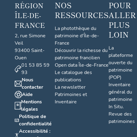
NOS
POUR
RÉGION
RESSOURCES
ALLER
ÎLE-DE-
PLUS
FRANCE
La photothèque du
LOIN
2, rue Simone
patrimoine d'Île-de-
Veil
France
La
93400 Saint-
Découvrir la richesse du
plateforme
Ouen
patrimoine francilien
ouverte du
01 53 85 59
Open data Île-de-France
patrimoine
93
Le catalogue des
(POP)
Nous
publications
Inventaire
contacter
La newsletter
général du
Aide
Patrimoines et
patrimoine
Mentions
Inventaire
In Situ.
légales
Revue des
Politique de
patrimoines
confidentialité
Accessibilité :