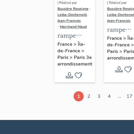
| Réalisé par
| Réalisé par
Bussière Roselyne
-
Bussière Rosel
Leiba-Dontenwill
Leiba-Dontenwi
Jean-François
Jean-François
-
Marchand Maud
rampe
rampe
d'appui,
France
>
Île
d'appui,
France
>
Île-
de-France
>
escalier 
de-France
>
escalier de
Paris
>
Pari
la maison
Paris
>
Paris 3e
arrondisse
la maison à
porte
arrondissement
porte
cochère
cochère
dite hôtel
(non étudié)
de Bence
(non étud
1
2
3
4
...
17