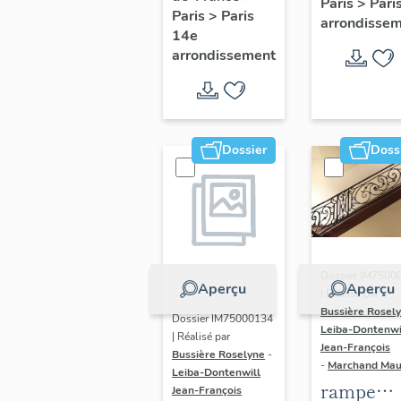
Paris
>
Pari
l' hôtel d
Paris
>
Paris
Adolescents
arrondisse
Sandrevil
14e
arrondissement
(non étud
Dossier
Doss
Dossier IM7500
Aperçu
Aperçu
| Réalisé par
Bussière Rosel
Dossier IM75000134
Leiba-Dontenwi
| Réalisé par
Jean-François
Bussière Roselyne
-
-
Marchand Ma
Leiba-Dontenwill
rampe
Jean-François