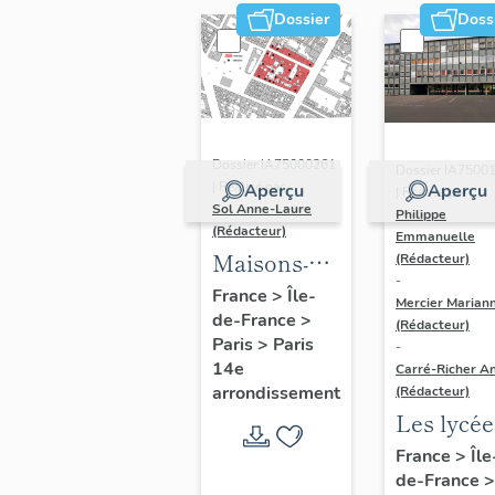
Dossier
Doss
Dossier IA75000261
Dossier IA7500
| Réalisé par
Aperçu
Aperçu
| Réalisé par
Sol Anne-Laure
Philippe
(Rédacteur)
Emmanuelle
Maisons-
(Rédacteur)
-
immeubles
France
>
Île-
Mercier Marian
de-France
>
(Rédacteur)
Paris
>
Paris
-
14e
Carré-Richer An
arrondissement
(Rédacteur)
Les lycée
parisiens
France
>
Île
de-France
>
Jean-Cla