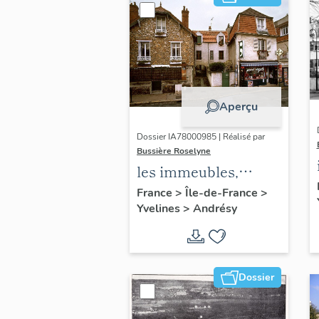
Aperçu
Dossier IA78000985 | Réalisé par
Bussière Roselyne
les immeubles,
maisons et fermes
France
>
Île-de-France
>
Yvelines
>
Andrésy
du canton d'Andrésy
Dossier