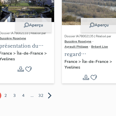
Aperçu
Aperçu
Dossier IA78002133 | Réalisé par
Dossier IA78002135 | Réalisé par
Bussière Roselyne
Bussière Roselyne
-
présentation du
Ayrault Philippe
-
Bréant Lise
diagnostic
regard
France
>
Île-de-France
>
Yvelines
patrimonial, urbain
photographique sur
France
>
Île-de-France
>
et paysager de Seine-
Yvelines
le territoire de Seine
Aval
Aval
2
3
4
...
32