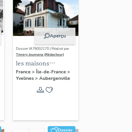
Aperçu
Dossier IA78002170 | Réalisé par
Timery Joumana (Rédacteur)
les maisons
d'Elisabethville
France
>
Île-de-France
>
Yvelines
>
Aubergenville
Dossier