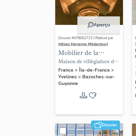
Aperçu
Dossier IM78002723 | Réalisé par
Métais Marianne (Rédacteur)
Mobilier de la
maison Louis Carré
Maison de villégiature dite
maison Louis Carré
France
>
Île-de-France
>
Yvelines
>
Bazoches-sur-
Guyonne
Dossier