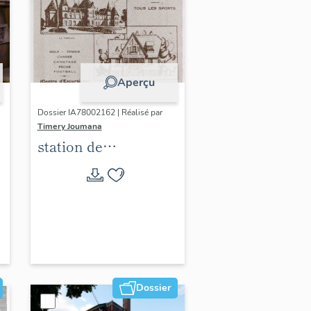
Aperçu
Dossier IA78002162 | Réalisé par
Timery Joumana
station de
villégiature
d'Elisabethville
Dossier