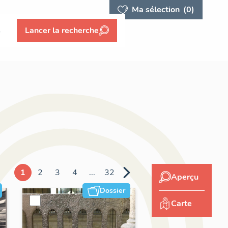
Ma sélection
(0)
s
Lancer la recherche
1
2
3
4
...
32
Aperçu
Dossier
Carte