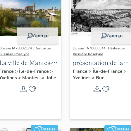
Aperçu
Aperçu
Dossier IA78002174 | Réalisé par
Dossier IA78000344 | Réalisé par
Bussière Roselyne
Bussière Roselyne
La ville de Mantes-la-
présentation de la
Jolie
commune de Buc
France
>
Île-de-France
>
France
>
Île-de-France
>
Yvelines
>
Mantes-la-Jolie
Yvelines
>
Buc
Dossier
Dossier