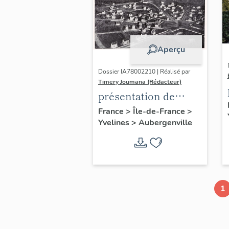
Aperçu
Dossier IA78002210 | Réalisé par
Timery Joumana (Rédacteur)
présentation de
l'étude
France
>
Île-de-France
>
Yvelines
>
Aubergenville
d'Elisabethville
1