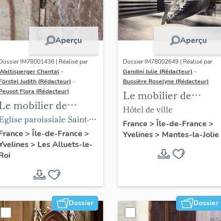
Aperçu
Aperçu
Dossier IM78001436 | Réalisé par
Dossier IM78002649 | Réalisé par
Waltisperger Chantal
-
Gandini Julie (Rédacteur)
-
Förstel Judith (Rédacteur)
-
Bussière Roselyne (Rédacteur)
Peuvot Flora (Rédacteur)
Le mobilier de
Le mobilier de
l'hôtel de ville
Hôtel de ville
l'église paroissiale
Eglise paroissiale Saint-
France
>
Île-de-France
>
Saint-Nicolas
Nicolas
France
>
Île-de-France
>
Yvelines
>
Mantes-la-Jolie
Yvelines
>
Les Alluets-le-
Roi
Dossier
Dossier