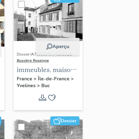
Aperçu
Dossier IA78000345 | Réalisé par
Bussière Roselyne
immeubles, maisons,
fermes
France
>
Île-de-France
>
Yvelines
>
Buc
Dossier