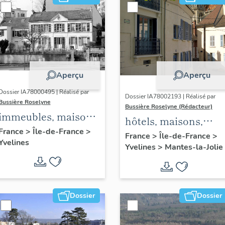
Aperçu
Aperçu
Dossier IA78000495 | Réalisé par
Dossier IA78002193 | Réalisé par
Bussière Roselyne
Bussière Roselyne (Rédacteur)
immeubles, maisons,
hôtels, maisons,
fermes
France
>
Île-de-France
>
immeubles
France
>
Île-de-France
>
Yvelines
Yvelines
>
Mantes-la-Jolie
Dossier
Dossier