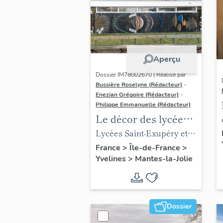
Aperçu
Dossier IM78002670 | Réalisé par
Bussière Roselyne (Rédacteur)
-
Enezian Grégoire (Rédacteur)
-
Philippe Emmanuelle (Rédacteur)
Le décor des lycées
de Mantes
Lycées Saint-Exupéry et
Jean Rostand
France
>
Île-de-France
>
Yvelines
>
Mantes-la-Jolie
Dossier