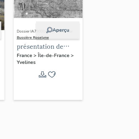
Aperçu
Dossier IA78000496 | Réalisé par
Bussière Roselyne
présentation de
l'étude du
France
>
Île-de-France
>
Yvelines
patrimoine de l'aire
d'étude Versailles
périphérie sud
-