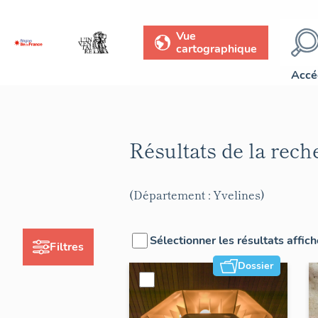
Vue
cartographique
Accé
Résultats de la rec
(Département : Yvelines)
Sélectionner les résultats affic
Filtres
Dossier