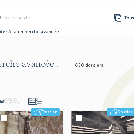
Tou
der à la recherche avancée
herche avancée :
630 dossiers
hés
Dossier
Dossier