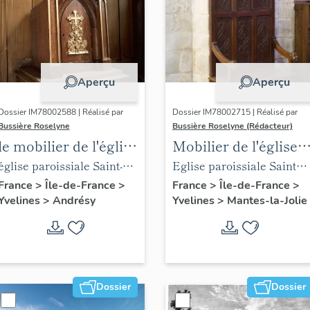
Aperçu
Aperçu
Dossier IM78002588 | Réalisé par
Dossier IM78002715 | Réalisé par
Bussière Roselyne
Bussière Roselyne (Rédacteur)
le mobilier de l'église
Mobilier de l'église
Saint-Germain-de-
Sainte-Anne de
église paroissiale Saint-
Eglise paroissiale Sainte-
Paris (liste
Gassicourt
Germain
Anne
France
>
Île-de-France
>
France
>
Île-de-France
>
Yvelines
>
Andrésy
Yvelines
>
Mantes-la-Jolie
supplémentaire)
Dossier
Dossier