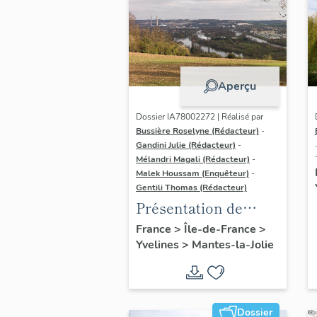
Aperçu
Dossier IA78002272 | Réalisé par
Bussière Roselyne (Rédacteur)
-
Gandini Julie (Rédacteur)
-
Mélandri Magali (Rédacteur)
-
Malek Houssam (Enquêteur)
-
Gentili Thomas (Rédacteur)
Présentation de
l'étude
France
>
Île-de-France
>
Yvelines
>
Mantes-la-Jolie
Dossier