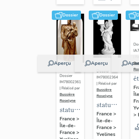
Dossier
Dossier
D
Dos
IA
| R
Aperçu
Aperçu
Aper
Bu
Ro
Dossier
Dossier
é
IM78002364
IM78002361
| Réalisé par
a
Fr
| Réalisé par
Bussière
Îl
di
Bussière
Roselyne
Fr
Roselyne
a
statue :
Yv
statue :
L
Vierge
France
>
>
Vierge
France
>
B
Île-de-
à
Île-de-
à
France
>
l'Enfant
France
>
Yvelines
l'Enfant