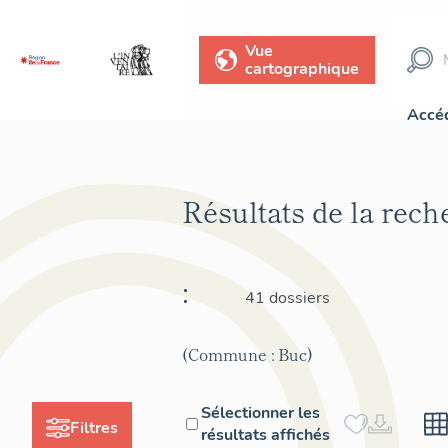
Vue
cartographique
Accéd
Résultats de la rec
:
41 dossiers
(Commune : Buc)
Sélectionner les
Filtres
résultats affichés