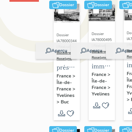
Dossier
Dossier
D
Dos
Dossier
Dossier
IA
IA78000495
IA78000344
| R
| Réalisé par
| Réalisé par
Aperçu
Aperçu
Aper
Bu
Bussière
Bussière
Ro
Roselyne
Roselyne
i
immeubles,
présentation
m
maisons,
Fr
de la
France
>
France
>
Îl
f
Île-de-
fermes
Île-de-
commune
Fr
France
>
France
>
de Buc
Yv
Yvelines
Yvelines
>
>
Buc
Dossier
Dossier
D