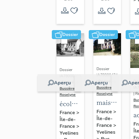
Dossier
Dossier
D
Dossier
Dossier
IA78000474
IA78000453
Dos
| Réalisé par
Aperçu
Aperçu
Aper
| Réalisé par
IA
Bussière
Bussière
| R
Roselyne
Roselyne
Bu
maison
école
Ro
dite
primaire
France
>
France
>
a
Île-de-
villa
Île-de-
de
di
Fr
France
>
France
>
Saint
filles,
Îl
A
Yvelines
Yvelines
Marie
actuellement
Fr