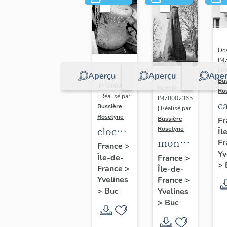
Dos
IM
| R
Aperçu
Aperçu
Aper
Dossier
Bu
IM78002362
Dossier
Ro
| Réalisé par
IM78002365
c
Bussière
| Réalisé par
s
Roselyne
Bussière
Fr
cloche
Roselyne
Îl
monument
Fr
dite
France
>
Yv
funéraire
Île-de-
Louise
France
>
>
France
>
Île-de-
de
Auguste
Yvelines
France
>
Jean
Adélaïde
>
Buc
Yvelines
Casale
>
Buc