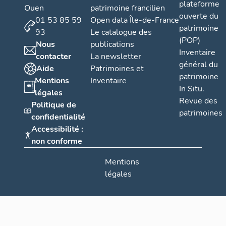
plateforme
Ouen
patrimoine francilien
ouverte du
01 53 85 59
Open data Île-de-France
patrimoine
93
Le catalogue des
(POP)
Nous
publications
Inventaire
contacter
La newsletter
général du
Aide
Patrimoines et
patrimoine
Mentions
Inventaire
In Situ.
légales
Revue des
Politique de
patrimoines
confidentialité
Accessibilité :
non conforme
Mentions
légales