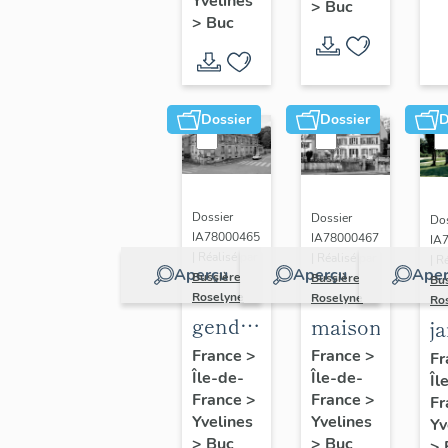
(n°1)
Yvelines
>
Buc
(n°2)
>
Buc
Dossier
Dossier
D
Dossier
Dossier
Dos
IA78000465
IA78000467
IA
| Réalisé par
| Réalisé par
| R
Aperçu
Aperçu
Aper
Bussière
Bussière
Bu
Roselyne
Roselyne
Ro
gendarmerie,
maison
j
actuellement
France
>
France
>
Fr
Île-de-
immeuble
Île-de-
Îl
France
>
France
>
Fr
Yvelines
Yvelines
Yv
>
Buc
>
Buc
>