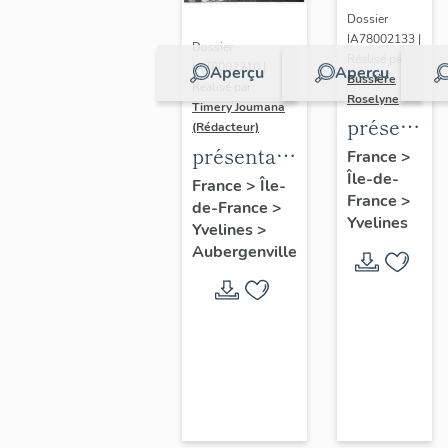
Dossier
IA78002133 |
Dossier
Réalisé par
IA78002210 |
Aperçu
Aperçu
Bussière
Réalisé par
Roselyne
Timery Joumana
présentat
(Rédacteur)
du
présentation
France
>
Île-de-
diagnostic
de l'étude
France
>
Île-
France
>
patrimonia
de-France
>
d'Elisabethville
Yvelines
Yvelines
>
urbain
Aubergenville
et
paysager
de
Seine-
Aval