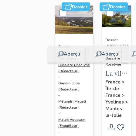
Dossier
Dossier
Dossier
IA78002174 |
Dossier
Réalisé par
IA78002272 |
Aperçu
Aperçu
Bussière
Réalisé par
Roselyne
Bussière Roselyne
La ville
(Rédacteur)
-
de
France
>
Gandini Julie
Île-de-
Mantes-
(Rédacteur)
France
>
-
la-Jolie
Yvelines
>
Mélandri Magali
(Rédacteur)
Mantes-
-
la-Jolie
Malek Houssam
(Enquêteur)
-