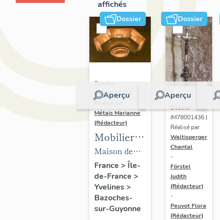
affichés
Dossier
Dossier
Dossier
IM78002723 |
Aperçu
Aperçu
Réalisé par
Dossier
Métais Marianne
IM78001436 |
(Rédacteur)
Réalisé par
Mobilier
Waltisperger
Chantal
de la
Maison de
-
maison
villégiature
France
>
Île-
Förstel
de-France
>
Louis
Judith
dite maison
Yvelines
>
(Rédacteur)
Carré
Louis Carré
-
Bazoches-
Peuvot Flora
sur-Guyonne
(Rédacteur)