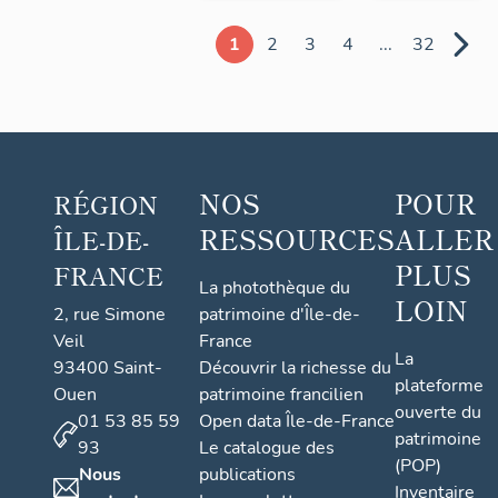
1
2
3
4
...
32
NOS
POUR
RÉGION
RESSOURCES
ALLER
ÎLE-DE-
PLUS
FRANCE
La photothèque du
LOIN
2, rue Simone
patrimoine d'Île-de-
Veil
France
La
93400 Saint-
Découvrir la richesse du
plateforme
Ouen
patrimoine francilien
ouverte du
01 53 85 59
Open data Île-de-France
patrimoine
93
Le catalogue des
(POP)
Nous
publications
Inventaire