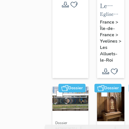
Le
mobilier
Eglise
de
paroissiale
France
>
Île-de-
l'église
Saint-
France
>
paroissial
Nicolas
Yvelines
>
Saint-
Les
Nicolas
Alluets-
le-Roi
Dossier
Dossier
Dossier
IM78002670 |