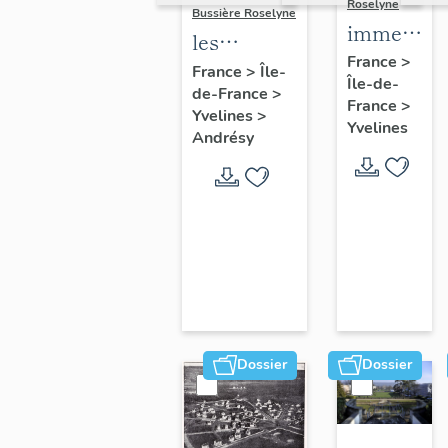
Roselyne
Bussière Roselyne
immeubles
les
maisons,
France
>
immeubles,
France
>
Île-
Île-de-
fermes
de-France
>
maisons et
France
>
Yvelines
>
fermes du
Yvelines
Andrésy
canton
d'Andrésy
Dossier
Dossier