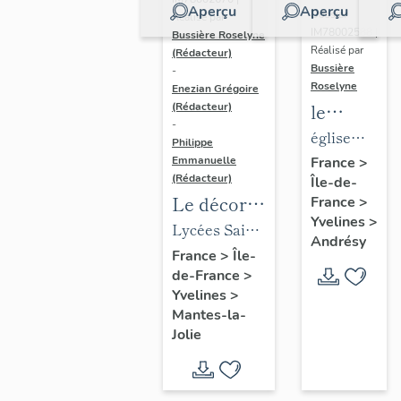
Aperçu
Aperçu
Dossier
Réalisé par
IM78002588 |
Bussière Roselyne
Réalisé par
(Rédacteur)
Bussière
-
Roselyne
Enezian Grégoire
le
(Rédacteur)
-
mobilier
église
Philippe
de
paroissiale
Emmanuelle
France
>
(Rédacteur)
Île-de-
l'église
Saint-
Le décor
France
>
Saint-
Germain
Yvelines
>
des lycées
Lycées Saint-
Germain-
Andrésy
de Mantes
Exupéry et
France
>
Île-
de-
de-France
>
Jean Rostand
Paris
Yvelines
>
(liste
Mantes-la-
supplémen
Jolie