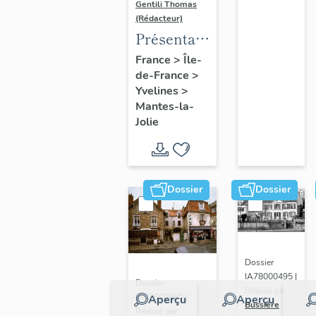
Gentili Thomas
(Rédacteur)
Présentation
de l'étude
France
>
Île-
de-France
>
Yvelines
>
Mantes-la-
Jolie
Dossier
Dossier
Dossier
IA78000495 |
Dossier
Réalisé par
IA78000985 |
Aperçu
Aperçu
Bussière
Réalisé par