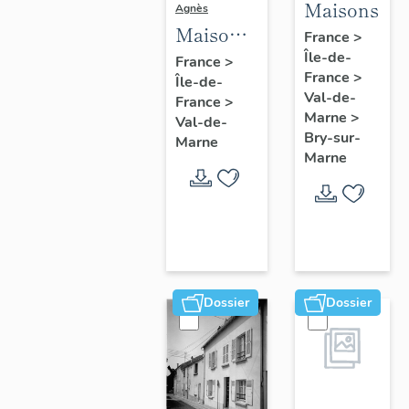
Maisons
Agnès
Maisons,
France
>
Fermes
Île-de-
France
>
France
>
Île-de-
Val-de-
France
>
Marne
>
Val-de-
Bry-sur-
Marne
Marne
Dossier
Dossier