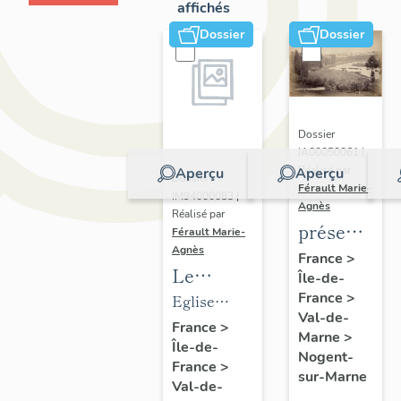
affichés
Dossier
Dossier
Dossier
IA00050061 |
Réalisé par
Aperçu
Aperçu
Dossier
Férault Marie-
IM94000083 |
Agnès
Réalisé par
présentatio
Férault Marie-
Agnès
de la
France
>
Le
Île-de-
commune
mobilier
France
>
Eglise
de
Val-de-
de
paroissiale
France
>
Nogent-
Marne
>
Île-de-
l'église
Saint-
sur-
Nogent-
France
>
paroissiale
Gervais,
sur-Marne
Marne
Val-de-
Saint-
Saint-