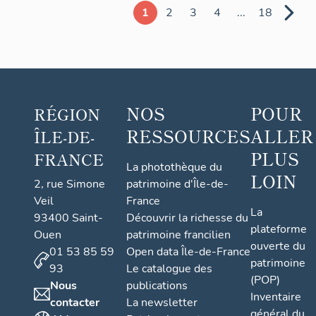
1
2
3
4
...
18
NOS
POUR
RÉGION
RESSOURCES
ALLER
ÎLE-DE-
PLUS
FRANCE
La photothèque du
LOIN
2, rue Simone
patrimoine d'Île-de-
Veil
France
La
93400 Saint-
Découvrir la richesse du
plateforme
Ouen
patrimoine francilien
ouverte du
01 53 85 59
Open data Île-de-France
patrimoine
93
Le catalogue des
(POP)
Nous
publications
Inventaire
contacter
La newsletter
général du