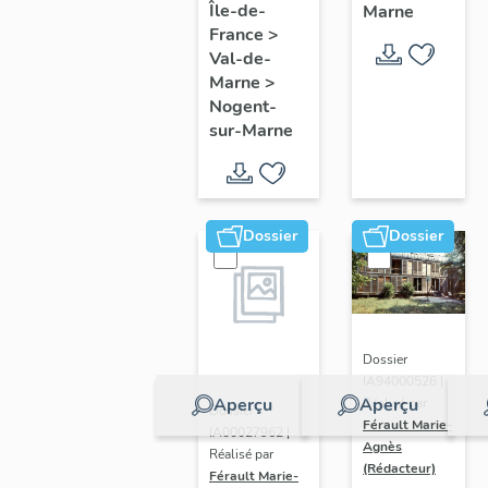
Île-de-
Marne
France
>
Val-de-
Marne
>
Nogent-
sur-Marne
Dossier
Dossier
Dossier
IA94000526 |
Aperçu
Aperçu
Réalisé par
Dossier
Férault Marie-
IA00027962 |
Agnès
Réalisé par
(Rédacteur)
Férault Marie-