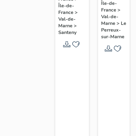
Île-de-
commune
Île-de-
commune
France
>
du
France
>
de
Val-de-
Val-de-
Perreux-
Santeny
Marne
>
Le
Marne
>
sur-
Perreux-
Santeny
sur-Marne
Marne