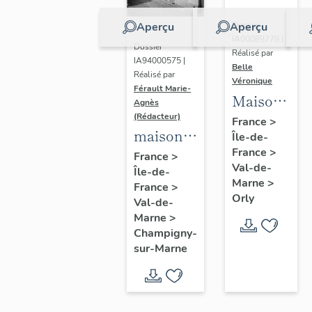
Aperçu
Aperçu
Dossier
IA00089779 |
Dossier
Réalisé par
IA94000575 |
Belle
Réalisé par
Véronique
Férault Marie-
Maisons,
Agnès
Immeubles
(Rédacteur)
France
>
maisons,
Île-de-
France
>
immeubles
France
>
Val-de-
Île-de-
Marne
>
France
>
Orly
Val-de-
Marne
>
Champigny-
sur-Marne