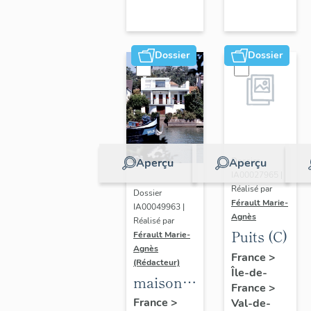
Dossier
Dossier
Aperçu
Aperçu
Dossier
IA00027965 |
Réalisé par
Dossier
Férault Marie-
IA00049963 |
Agnès
Réalisé par
Puits (C)
Férault Marie-
Agnès
France
>
(Rédacteur)
Île-de-
maisons,
France
>
immeubles
France
>
Val-de-