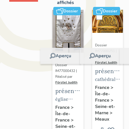
affichés
Dossier
Dossier
Dossier
IM77000251 |
Aperçu
Aperçu
Réalisé par
Förstel Judith
Dossier
présentatio
IM77000432 |
Réalisé par
du
cathédrale
Förstel Judith
mobilier
Saint-
France
>
présentation
Île-de-
de la
Etienne
du
église
France
>
cathédrale
mobilier
Seine-et-
paroissiale
France
>
de
Marne
>
Île-de-
de
Notre-
Meaux
Meaux
France
>
l'église
Dame du
Seine-et-