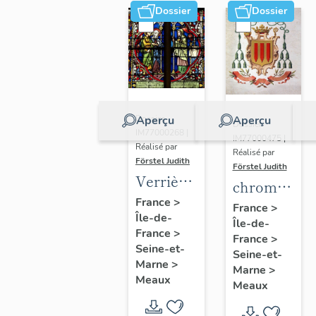
Dossier
Dossier
Aperçu
Aperçu
Dossier
Dossier
IM77000268 |
IM77000475 |
Réalisé par
Réalisé par
Förstel Judith
Förstel Judith
Verrières
chromolitho
de la
France
>
:
France
>
Île-de-
chapelle
Île-de-
armoiries
France
>
axiale
France
>
d'évêques
Seine-et-
Seine-et-
et du
Marne
>
Marne
>
Meaux
pape Pie
Meaux
X