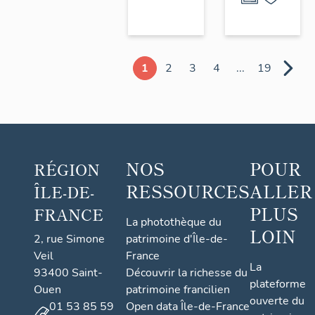
1
2
3
4
...
19
NOS
POUR
RÉGION
RESSOURCES
ALLER
ÎLE-DE-
PLUS
FRANCE
La photothèque du
LOIN
2, rue Simone
patrimoine d'Île-de-
Veil
France
La
93400 Saint-
Découvrir la richesse du
plateforme
Ouen
patrimoine francilien
ouverte du
01 53 85 59
Open data Île-de-France