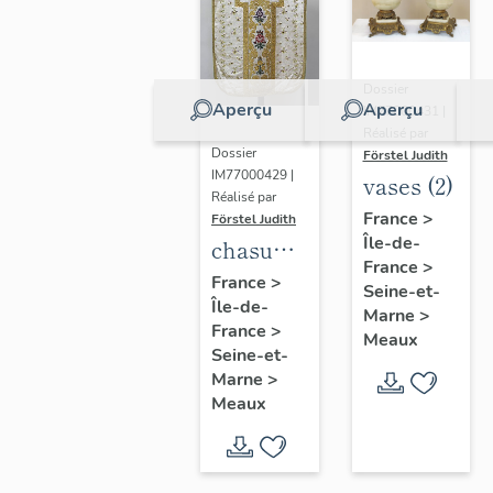
Dossier
Aperçu
Aperçu
IM77000431 |
Réalisé par
Dossier
Förstel Judith
IM77000429 |
vases (2)
Réalisé par
France
>
Förstel Judith
Île-de-
chasuble
France
>
blanche
France
>
Seine-et-
Île-de-
Marne
>
France
>
Meaux
Seine-et-
Marne
>
Meaux