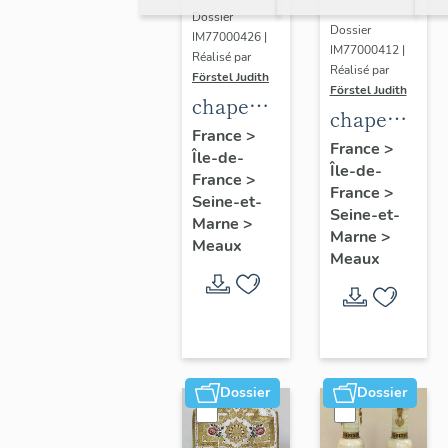
Dossier
Dossier
IM77000426 |
IM77000412 |
Réalisé par
Réalisé par
Förstel Judith
Förstel Judith
chape
chape
blanche
France
>
blanche,
France
>
Île-de-
à fleurs
Île-de-
1ere
France
>
France
>
moitié
Seine-et-
Seine-et-
Marne
>
du 20e
Marne
>
Meaux
siècle
Meaux
Dossier
Dossier