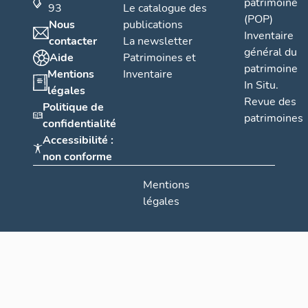
patrimoine
93
Le catalogue des
(POP)
Nous
publications
Inventaire
contacter
La newsletter
général du
Aide
Patrimoines et
patrimoine
Mentions
Inventaire
In Situ.
légales
Revue des
Politique de
patrimoines
confidentialité
Accessibilité :
non conforme
Mentions
légales