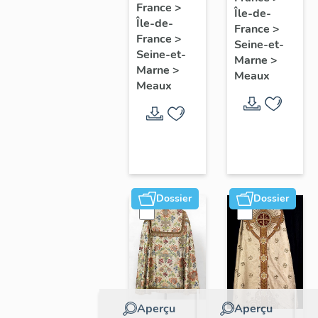
collectif
France
>
Île-de-
l'étude
Île-de-
sur les
France
>
du
France
>
cours
Seine-et-
patrimoine
Seine-et-
Marne
>
communes
Marne
>
de
Meaux
du
Meaux
Meaux
Faubourg
Saint-
Nicolas
Dossier
Dossier
Aperçu
Aperçu