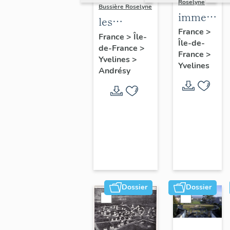
Roselyne
Bussière Roselyne
immeubles
les
maisons,
France
>
immeubles,
France
>
Île-
Île-de-
fermes
de-France
>
maisons et
France
>
Yvelines
>
fermes du
Yvelines
Andrésy
canton
d'Andrésy
Dossier
Dossier