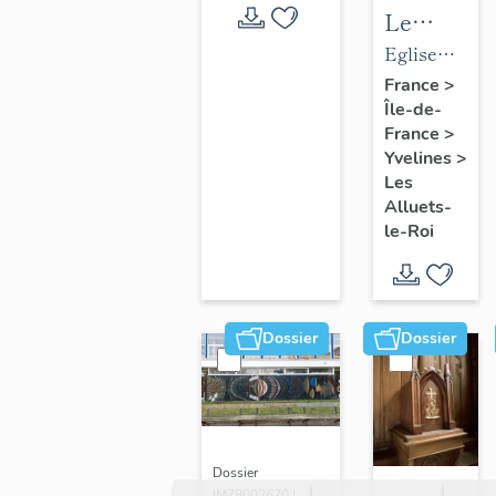
Le
mobilier
Eglise
de
paroissiale
France
>
Île-de-
l'église
Saint-
France
>
paroissial
Nicolas
Yvelines
>
Saint-
Les
Nicolas
Alluets-
le-Roi
Dossier
Dossier
Dossier
IM78002670 |