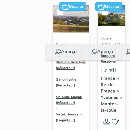
Dossier
Dossier
Dossier
IA78002174 |
Dossier
Réalisé par
IA78002272 |
Aperçu
Aperçu
Bussière
Réalisé par
Roselyne
Bussière Roselyne
La ville
(Rédacteur)
-
de
France
>
Gandini Julie
Île-de-
Mantes-
(Rédacteur)
France
>
-
la-Jolie
Yvelines
>
Mélandri Magali
(Rédacteur)
Mantes-
-
la-Jolie
Malek Houssam
(Enquêteur)
-