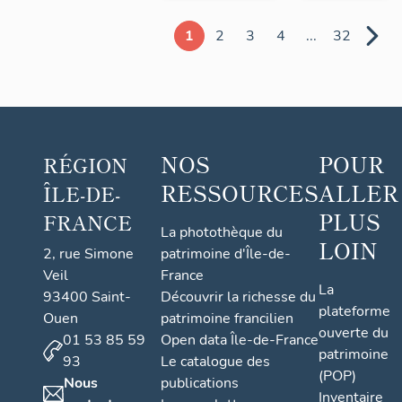
1
2
3
4
...
32
NOS
POUR
RÉGION
RESSOURCES
ALLER
ÎLE-DE-
PLUS
FRANCE
La photothèque du
LOIN
2, rue Simone
patrimoine d'Île-de-
Veil
France
La
93400 Saint-
Découvrir la richesse du
plateforme
Ouen
patrimoine francilien
ouverte du
01 53 85 59
Open data Île-de-France
patrimoine
93
Le catalogue des
(POP)
Nous
publications
Inventaire