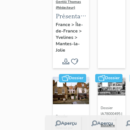
Gentili Thomas
(Rédacteur)
Présentation
de l'étude
France
>
Île-
de-France
>
Yvelines
>
Mantes-la-
Jolie
Dossier
Dossier
Dossier
IA78000495 |
Dossier
Réalisé par
IA78000985 |
Aperçu
Aperçu
Bussière
Réalisé par