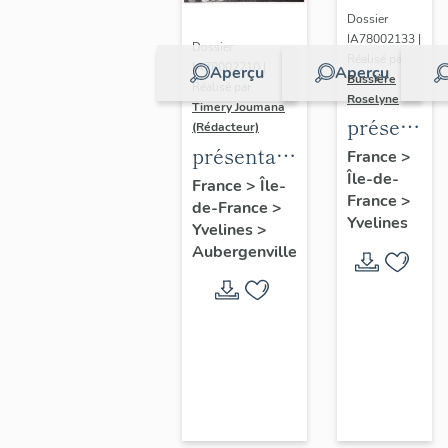
Dossier
IA78002133 |
Dossier
Réalisé par
IA78002210 |
Aperçu
Aperçu
Bussière
Réalisé par
Roselyne
Timery Joumana
présentat
(Rédacteur)
du
présentation
France
>
Île-de-
diagnostic
de l'étude
France
>
Île-
France
>
patrimonia
de-France
>
d'Elisabethville
Yvelines
Yvelines
>
urbain
Aubergenville
et
paysager
de
Seine-
Aval