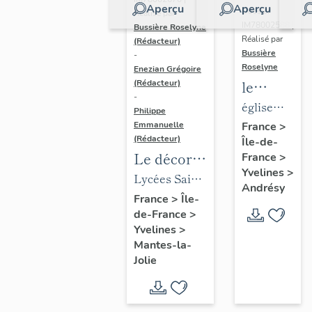
Aperçu
Aperçu
Dossier
Réalisé par
IM78002588 |
Bussière Roselyne
Réalisé par
(Rédacteur)
Bussière
-
Roselyne
Enezian Grégoire
le
(Rédacteur)
-
mobilier
église
Philippe
de
paroissiale
Emmanuelle
France
>
(Rédacteur)
Île-de-
l'église
Saint-
Le décor
France
>
Saint-
Germain
Yvelines
>
des lycées
Lycées Saint-
Germain-
Andrésy
de Mantes
Exupéry et
France
>
Île-
de-
de-France
>
Jean Rostand
Paris
Yvelines
>
(liste
Mantes-la-
supplémen
Jolie