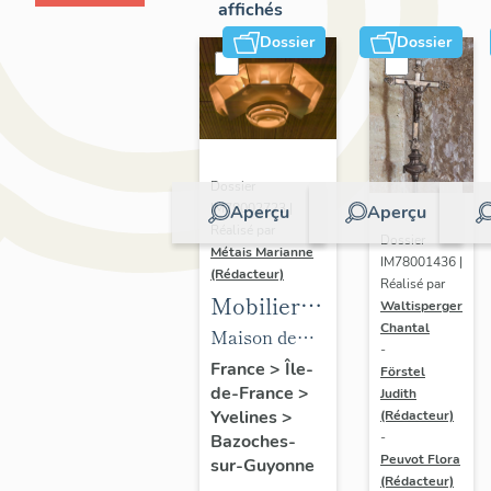
affichés
Dossier
Dossier
Dossier
IM78002723 |
Aperçu
Aperçu
Réalisé par
Dossier
Métais Marianne
IM78001436 |
(Rédacteur)
Réalisé par
Mobilier
Waltisperger
Chantal
de la
Maison de
-
maison
villégiature
France
>
Île-
Förstel
de-France
>
Louis
Judith
dite maison
Yvelines
>
(Rédacteur)
Carré
Louis Carré
-
Bazoches-
Peuvot Flora
sur-Guyonne
(Rédacteur)