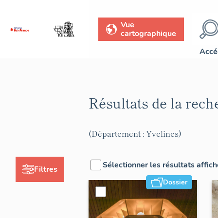
Vue
cartographique
Accé
Résultats de la rec
(Département : Yvelines)
Sélectionner les résultats affic
Filtres
Dossier