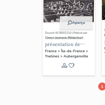
Aperçu
Dossier IA78002210 | Réalisé par
Timery Joumana (Rédacteur)
présentation de
l'étude
France
>
Île-de-France
>
Yvelines
>
Aubergenville
d'Elisabethville
1