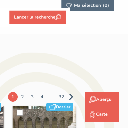
Ma sélection
(0)
s
Lancer la recherche
1
2
3
4
...
32
Aperçu
Dossier
Carte