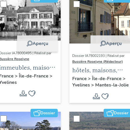
Aperçu
Aperçu
Dossier IA78000495 | Réalisé par
Dossier IA78002193 | Réalisé par
Bussière Roselyne
Bussière Roselyne (Rédacteur)
immeubles, maisons,
hôtels, maisons,
fermes
France
>
Île-de-France
>
immeubles
France
>
Île-de-France
>
Yvelines
Yvelines
>
Mantes-la-Jolie
Dossier
Dossier