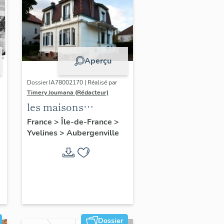
Aperçu
Dossier IA78002170 | Réalisé par
Timery Joumana (Rédacteur)
les maisons
d'Elisabethville
France
>
Île-de-France
>
Yvelines
>
Aubergenville
Dossier