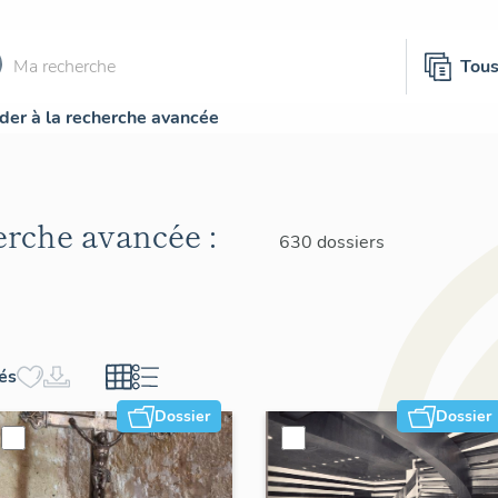
Tou
der à la recherche avancée
herche avancée :
630 dossiers
hés
Dossier
Dossier