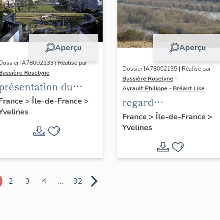
Aperçu
Aperçu
Dossier IA78002133 | Réalisé par
Dossier IA78002135 | Réalisé par
Bussière Roselyne
Bussière Roselyne
-
présentation du
Ayrault Philippe
-
Bréant Lise
diagnostic
regard
France
>
Île-de-France
>
Yvelines
patrimonial, urbain
photographique sur
France
>
Île-de-France
>
et paysager de Seine-
Yvelines
le territoire de Seine
Aval
Aval
2
3
4
...
32