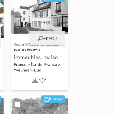
Aperçu
Dossier IA78000345 | Réalisé par
Bussière Roselyne
immeubles, maisons,
fermes
France
>
Île-de-France
>
Yvelines
>
Buc
Dossier