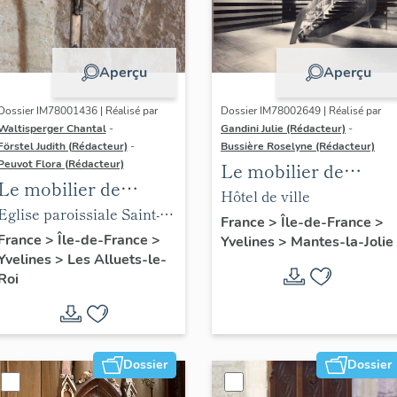
Aperçu
Aperçu
Dossier IM78001436 | Réalisé par
Dossier IM78002649 | Réalisé par
Waltisperger Chantal
-
Gandini Julie (Rédacteur)
-
Förstel Judith (Rédacteur)
-
Bussière Roselyne (Rédacteur)
Peuvot Flora (Rédacteur)
Le mobilier de
Le mobilier de
l'hôtel de ville
Hôtel de ville
l'église paroissiale
Eglise paroissiale Saint-
France
>
Île-de-France
>
Saint-Nicolas
Nicolas
France
>
Île-de-France
>
Yvelines
>
Mantes-la-Jolie
Yvelines
>
Les Alluets-le-
Roi
Dossier
Dossier