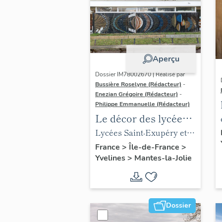
Aperçu
Dossier IM78002670 | Réalisé par
Bussière Roselyne (Rédacteur)
-
Enezian Grégoire (Rédacteur)
-
Philippe Emmanuelle (Rédacteur)
Le décor des lycées
de Mantes
Lycées Saint-Exupéry et
Jean Rostand
France
>
Île-de-France
>
Yvelines
>
Mantes-la-Jolie
Dossier