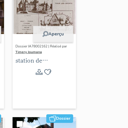
Aperçu
Dossier IA78002162 | Réalisé par
Timery Joumana
station de
villégiature
d'Elisabethville
Dossier