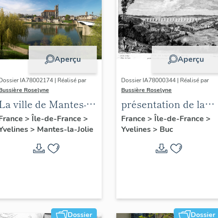
Aperçu
Aperçu
Dossier IA78002174 | Réalisé par
Dossier IA78000344 | Réalisé par
Bussière Roselyne
Bussière Roselyne
La ville de Mantes-la-
présentation de la
Jolie
commune de Buc
France
>
Île-de-France
>
France
>
Île-de-France
>
Yvelines
>
Mantes-la-Jolie
Yvelines
>
Buc
Dossier
Dossier