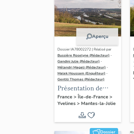
Aperçu
Dossier IA78002272 | Réalisé par
Bussière Roselyne (Rédacteur)
-
Gandini Julie (Rédacteur)
-
Mélandri Magali (Rédacteur)
-
Malek Houssam (Enquêteur)
-
Gentili Thomas (Rédacteur)
Présentation de
l'étude
France
>
Île-de-France
>
Yvelines
>
Mantes-la-Jolie
Dossier