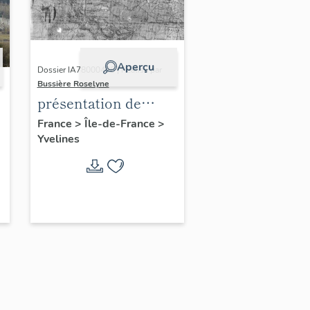
Aperçu
Dossier IA78000496 | Réalisé par
Bussière Roselyne
présentation de
l'étude du
France
>
Île-de-France
>
Yvelines
patrimoine de l'aire
d'étude Versailles
périphérie sud
-