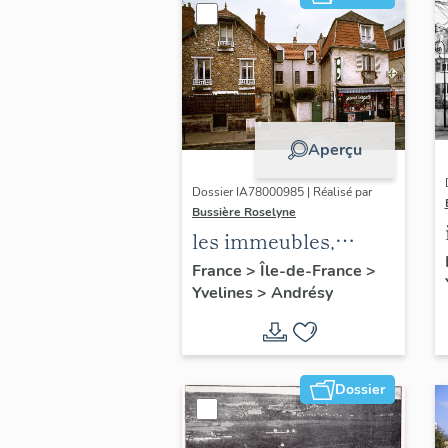
Aperçu
Dossier IA78000985 | Réalisé par
Bussière Roselyne
les immeubles,
maisons et fermes
France
>
Île-de-France
>
Yvelines
>
Andrésy
du canton d'Andrésy
Dossier