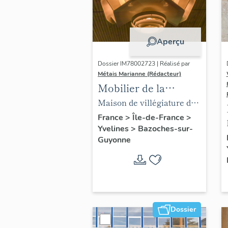
Aperçu
Dossier IM78002723 | Réalisé par
Métais Marianne (Rédacteur)
Mobilier de la
maison Louis Carré
Maison de villégiature dite
maison Louis Carré
France
>
Île-de-France
>
Yvelines
>
Bazoches-sur-
Guyonne
Dossier