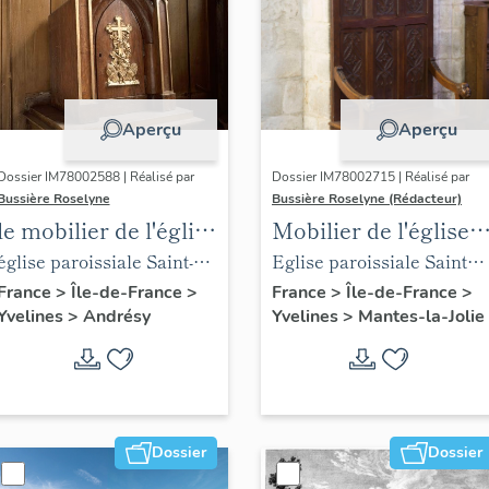
Aperçu
Aperçu
Dossier IM78002588 | Réalisé par
Dossier IM78002715 | Réalisé par
Bussière Roselyne
Bussière Roselyne (Rédacteur)
le mobilier de l'église
Mobilier de l'église
Saint-Germain-de-
Sainte-Anne de
église paroissiale Saint-
Eglise paroissiale Sainte-
Paris (liste
Gassicourt
Germain
Anne
France
>
Île-de-France
>
France
>
Île-de-France
>
Yvelines
>
Andrésy
Yvelines
>
Mantes-la-Jolie
supplémentaire)
Dossier
Dossier