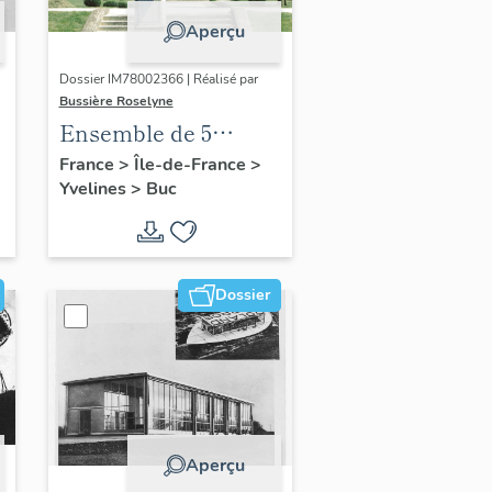
Aperçu
Dossier IM78002366 | Réalisé par
Bussière Roselyne
Ensemble de 5
statues
France
>
Île-de-France
>
Yvelines
>
Buc
Dossier
Aperçu