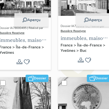
Aperçu
Aperçu
Dossier IA78000345 | Réalisé par
Dossier IA78000495 | Réalisé par
Bussière Roselyne
Bussière Roselyne
immeubles, maisons
immeubles, maisons,
fermes
France
>
Île-de-France
>
fermes
France
>
Île-de-France
>
Yvelines
>
Buc
Yvelines
Dossier
Dossier