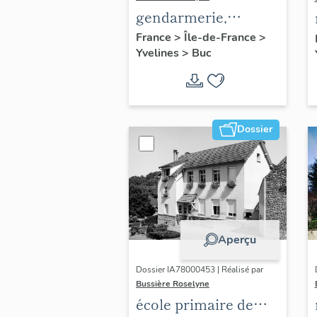
gendarmerie,
actuellement
France
>
Île-de-France
>
Yvelines
>
Buc
immeuble
Dossier
Aperçu
Dossier IA78000453 | Réalisé par
Bussière Roselyne
école primaire de