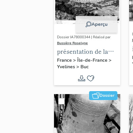
Aperçu
Dossier IA78000344 | Réalisé par
Bussière Roselyne
présentation de la
commune de Buc
France
>
Île-de-France
>
Yvelines
>
Buc
Dossier