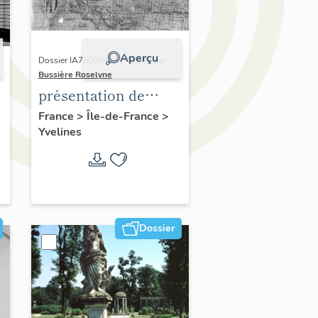
Aperçu
Dossier IA78000496 | Réalisé par
Bussière Roselyne
présentation de
,
l'étude du
France
>
Île-de-France
>
Yvelines
patrimoine de l'aire
d'étude Versailles
périphérie sud
Dossier