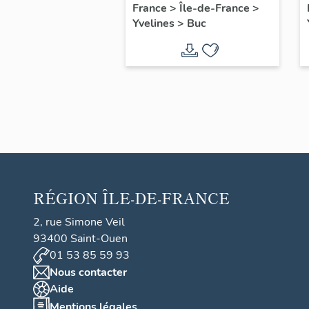
filles, actuellement
France
>
Île-de-France
>
Yvelines
>
Buc
annexe de la mairie
RÉGION
ÎLE-DE-FRANCE
2, rue Simone Veil
93400 Saint-Ouen
01 53 85 59 93
Nous contacter
Aide
Mentions légales