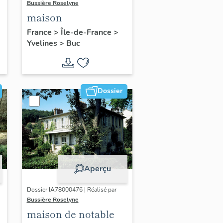
Bussière Roselyne
maison
France
>
Île-de-France
>
Yvelines
>
Buc
Dossier
Aperçu
Dossier IA78000476 | Réalisé par
Bussière Roselyne
maison de notable