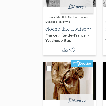
Aperçu
Dossier IM78002362 | Réalisé par
Bussière Roselyne
cloche dite Louise
Auguste Adélaïde
France
>
Île-de-France
>
Yvelines
>
Buc
Dossier
Aperçu