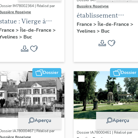
Dossier IA78000458 | Réalisé par
Dossier IM78002364 | Réalisé par
Bussière Roselyne
Bussière Roselyne
établissement
statue : Vierge à
aéronautique dit
France
>
Île-de-France
>
l'Enfant (n°1)
France
>
Île-de-France
>
Yvelines
>
Buc
aéroparc Louis-
Yvelines
>
Buc
Blériot
Dossier
Dossier
Aperçu
Aperçu
Dossier IA78000467 | Réalisé par
Dossier IA78000461 | Réalisé par
Bussière Roselyne