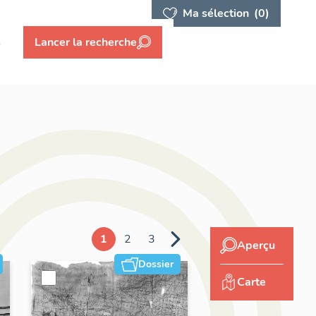
Ma sélection
(0)
s
Lancer la recherche
1
2
3
Aperçu
Dossier
Carte