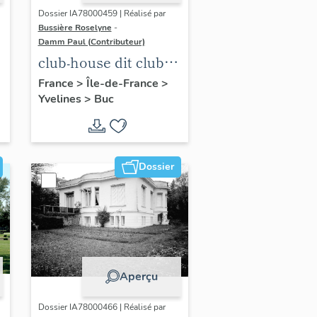
Dossier IA78000459 | Réalisé par
Bussière Roselyne
-
Damm Paul (Contributeur)
club-house dit club
Roland Garros
France
>
Île-de-France
>
Yvelines
>
Buc
Dossier
Aperçu
Dossier IA78000466 | Réalisé par