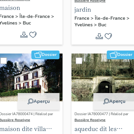
Bussière Roselyne
maison
jardin
France
>
Île-de-France
>
France
>
Île-de-France
>
Yvelines
>
Buc
Yvelines
>
Buc
Dossier
Dossier
Aperçu
Aperçu
Dossier IA78000474 | Réalisé par
Dossier IA78000477 | Réalisé par
Bussière Roselyne
Bussière Roselyne
maison dite villa
aqueduc dit les