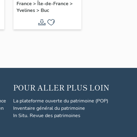
France
>
Île-de-France
>
Yvelines
>
Buc
POUR ALLER PLUS LOIN
nce
La plateforme ouverte du patrimoine (POP)
en
Inventaire général du patrimoine
In Situ. Revue des patrimoines