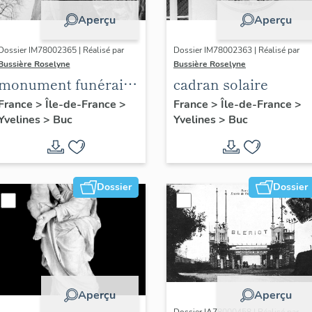
Aperçu
Aperçu
Dossier IM78002365 | Réalisé par
Dossier IM78002363 | Réalisé par
Bussière Roselyne
Bussière Roselyne
monument funéraire
cadran solaire
de Jean Casale
France
>
Île-de-France
>
France
>
Île-de-France
>
Yvelines
>
Buc
Yvelines
>
Buc
Dossier
Dossier
Aperçu
Aperçu