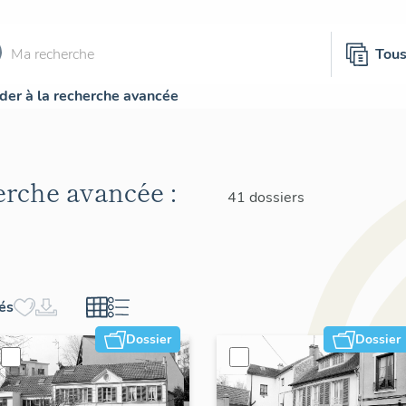
Tou
der à la recherche avancée
herche avancée :
41 dossiers
hés
Dossier
Dossier