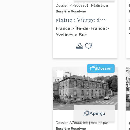
Dossier IM78002361 | Réalisé par
Bussière Roselyne
statue : Vierge à
l'Enfant (n°2)
France
>
Île-de-France
>
Yvelines
>
Buc
Dossier
Aperçu
Dossier IA78000465 | Réalisé par
Bussière Roselyne