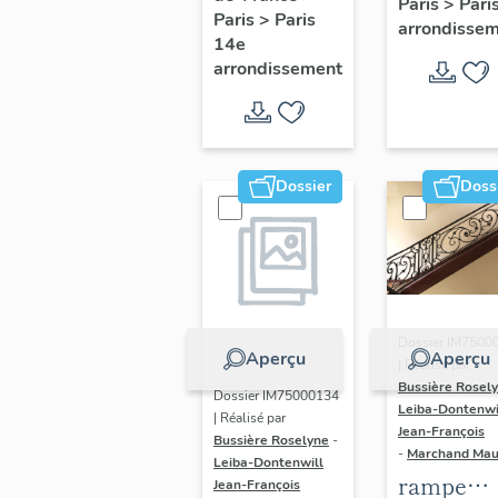
Paris
>
Pari
l' hôtel d
Paris
>
Paris
Adolescents
arrondisse
Sandrevil
14e
arrondissement
(non étud
Dossier
Doss
Dossier IM7500
Aperçu
Aperçu
| Réalisé par
Bussière Rosel
Dossier IM75000134
Leiba-Dontenwi
| Réalisé par
Jean-François
Bussière Roselyne
-
-
Marchand Ma
Leiba-Dontenwill
rampe
Jean-François