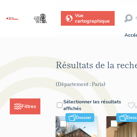
Vue
cartographique
Accéd
Résultats de la rec
(Département : Paris)
Sélectionner les résultats
Filtres
affichés
Dossier
Doss