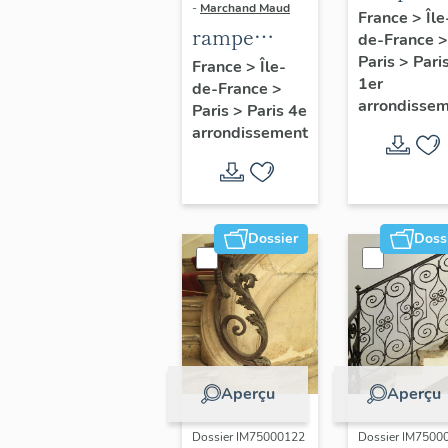
-
Marchand Maud
d'appui,
France
>
Île
rampe
de-France
>
escalier 
d'appui,
Paris
>
Pari
France
>
Île-
la maison
1er
de-France
>
escalier de
porte
arrondisse
Paris
>
Paris 4e
la maison à
cochère
arrondissement
porte
(non étud
cochère
dite hôtel
Charpentier
Dossier
Doss
(non étudié)
Aperçu
Aperçu
Dossier IM75000122
Dossier IM7500