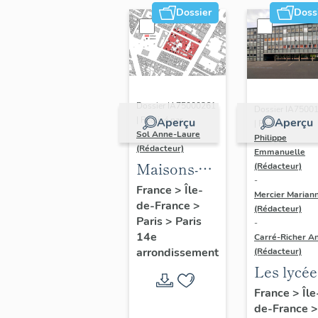
Dossier
Doss
Dossier IA75000261
Dossier IA7500
| Réalisé par
Aperçu
Aperçu
| Réalisé par
Sol Anne-Laure
Philippe
(Rédacteur)
Emmanuelle
Maisons-
(Rédacteur)
-
immeubles
France
>
Île-
Mercier Marian
de-France
>
(Rédacteur)
Paris
>
Paris
-
14e
Carré-Richer An
arrondissement
(Rédacteur)
Les lycée
parisiens
France
>
Île
de-France
>
Jean-Cla