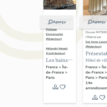
Dossier IA75000310
Aperçu
Aperçu
| Réalisé par
Philippe
Dossier IM7500
Emmanuelle
| Réalisé par
(Rédacteur)
Sol Anne-Laure
-
(Rédacteur)
Mélandri Magali
Présenta
(Contributeur)
du mobili
Les bains
Hôtel de vil
de la mai
douches
annexe
France
>
Île
France
>
Île-
de-France
>
de-France
>
annexe
municipaux
Paris
>
Pari
Paris
de la ville
14e
de Paris
arrondisse