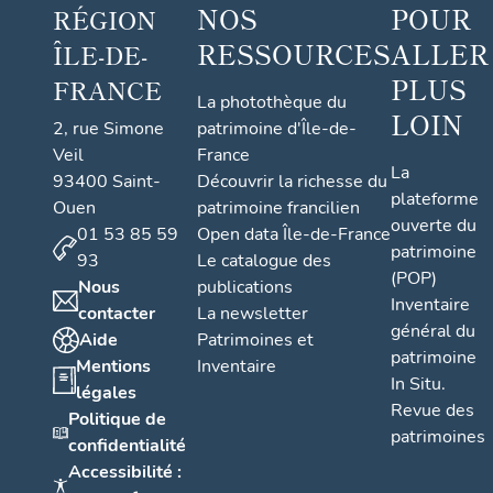
NOS
POUR
RÉGION
RESSOURCES
ALLER
ÎLE-DE-
PLUS
FRANCE
La photothèque du
LOIN
2, rue Simone
patrimoine d'Île-de-
Veil
France
La
93400 Saint-
Découvrir la richesse du
plateforme
Ouen
patrimoine francilien
ouverte du
01 53 85 59
Open data Île-de-France
patrimoine
93
Le catalogue des
(POP)
Nous
publications
Inventaire
contacter
La newsletter
général du
Aide
Patrimoines et
patrimoine
Mentions
Inventaire
In Situ.
légales
Revue des
Politique de
patrimoines
confidentialité
Accessibilité :