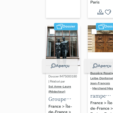
Paris
Dondel e
Roger
Dhuit
Dossier
Doss
Dossier IM7500
Aperçu
Aperçu
| Réalisé par
Bussière Rosel
Dossier IM75000180
Leiba-Dontenwi
| Réalisé par
Jean-François
Sol Anne-Laure
-
Marchand Ma
(Rédacteur)
rampe
Groupe
d'appui,
France
>
Île
sculpté :
France
>
Île-
de-France
>
escalier 
de-France
>
Les