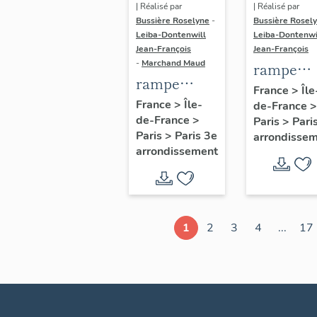
| Réalisé par
| Réalisé par
Bussière Roselyne
-
Bussière Rosel
Leiba-Dontenwill
Leiba-Dontenwi
Jean-François
Jean-François
-
Marchand Maud
rampe
rampe
d'appui,
France
>
Île
d'appui,
France
>
Île-
de-France
>
escalier 
de-France
>
escalier de
Paris
>
Pari
la maison
Paris
>
Paris 3e
arrondisse
la maison à
porte
arrondissement
porte
cochère
cochère
dite hôtel
(non étudié)
de Bence
(non étud
1
2
3
4
...
17