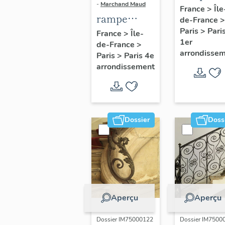
-
Marchand Maud
d'appui,
France
>
Île
rampe
de-France
>
escalier 
d'appui,
Paris
>
Pari
France
>
Île-
la maison
1er
de-France
>
escalier de
porte
arrondisse
Paris
>
Paris 4e
la maison à
cochère
arrondissement
porte
(non étud
cochère
dite hôtel
Charpentier
Dossier
Doss
(non étudié)
Aperçu
Aperçu
Dossier IM75000122
Dossier IM7500