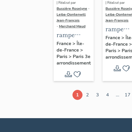
| Réalisé par
| Réalisé par
Bussière Roselyne
-
Bussière Rosel
Leiba-Dontenwill
Leiba-Dontenwi
Jean-François
Jean-François
-
Marchand Maud
rampe
rampe
d'appui,
France
>
Île
d'appui,
France
>
Île-
de-France
>
escalier 
de-France
>
escalier de
Paris
>
Pari
la maison
Paris
>
Paris 3e
arrondisse
la maison à
porte
arrondissement
porte
cochère
cochère
dite hôtel
(non étudié)
de Bence
(non étud
1
2
3
4
...
17