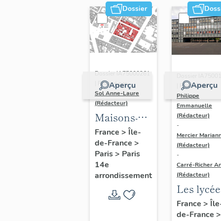
Dossier
Doss
Dossier IA75000261
Dossier IA7500
| Réalisé par
Aperçu
Aperçu
| Réalisé par
Sol Anne-Laure
Philippe
(Rédacteur)
Emmanuelle
Maisons-
(Rédacteur)
-
immeubles
France
>
Île-
Mercier Marian
de-France
>
(Rédacteur)
Paris
>
Paris
-
14e
Carré-Richer An
arrondissement
(Rédacteur)
Les lycée
parisiens
France
>
Île
de-France
>
Jean-Cla