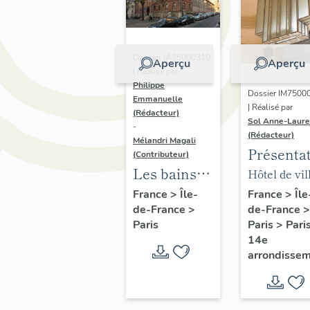
Dossier IA75000310
Aperçu
Aperçu
| Réalisé par
Philippe
Dossier IM7500
Emmanuelle
| Réalisé par
(Rédacteur)
Sol Anne-Laure
-
(Rédacteur)
Mélandri Magali
Présenta
(Contributeur)
du mobili
Les bains
Hôtel de vil
de la mai
douches
annexe
France
>
Île
France
>
Île-
de-France
>
de-France
>
annexe
municipaux
Paris
>
Pari
Paris
de la ville
14e
de Paris
arrondisse