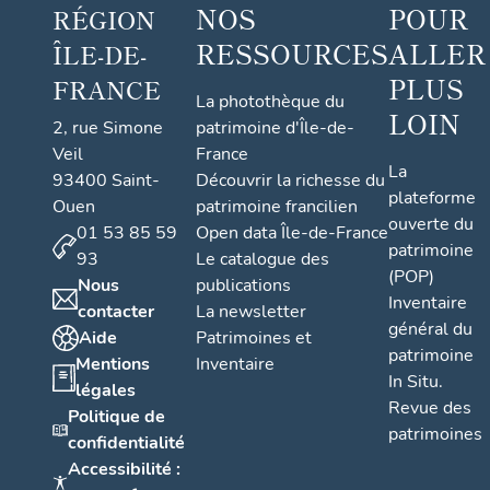
NOS
POUR
RÉGION
RESSOURCES
ALLER
ÎLE-DE-
PLUS
FRANCE
La photothèque du
LOIN
2, rue Simone
patrimoine d'Île-de-
Veil
France
La
93400 Saint-
Découvrir la richesse du
plateforme
Ouen
patrimoine francilien
ouverte du
01 53 85 59
Open data Île-de-France
patrimoine
93
Le catalogue des
(POP)
Nous
publications
Inventaire
contacter
La newsletter
général du
Aide
Patrimoines et
patrimoine
Mentions
Inventaire
In Situ.
légales
Revue des
Politique de
patrimoines
confidentialité
Accessibilité :