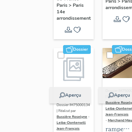
Paris
>
Pari
l' hôtel d
Paris
>
Paris
Adolescents
arrondisse
Sandrevil
14e
arrondissement
(non étud
Dossier
Doss
Dossier IM7500
Aperçu
Aperçu
| Réalisé par
Bussière Rosel
Dossier IM75000134
Leiba-Dontenwi
| Réalisé par
Jean-François
Bussière Roselyne
-
-
Marchand Ma
Leiba-Dontenwill
rampe
Jean-François