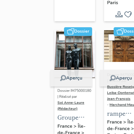
Paris
Dondel e
Roger
Dhuit
Dossier
Doss
Dossier IM7500
Aperçu
Aperçu
| Réalisé par
Bussière Rosel
Dossier IM75000180
Leiba-Dontenwi
| Réalisé par
Jean-François
Sol Anne-Laure
-
Marchand Ma
(Rédacteur)
rampe
Groupe
d'appui,
France
>
Île
sculpté :
France
>
Île-
de-France
>
escalier 
de-France
>
Les