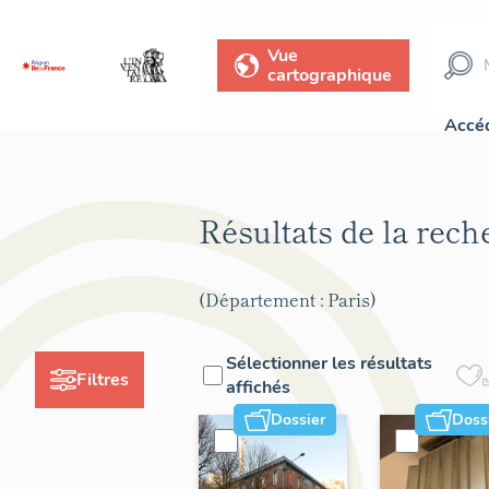
Vue
cartographique
Accéd
Résultats de la rec
(Département : Paris)
Sélectionner les résultats
Filtres
affichés
Dossier
Doss