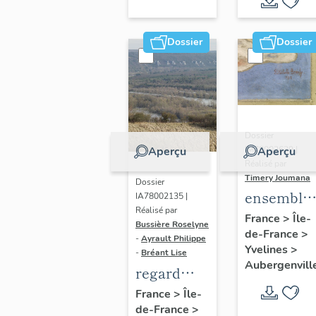
Dossier
Dossier
Dossier
IM78002639 |
Aperçu
Aperçu
Réalisé par
Timery Joumana
Dossier
ensemble
IA78002135 |
Réalisé par
de cinq
France
>
Île-
Bussière Roselyne
de-France
>
peintures
-
Ayrault Philippe
Yvelines
>
monument
-
Bréant Lise
Aubergenvill
regard
photographique
France
>
Île-
de-France
>
sur le