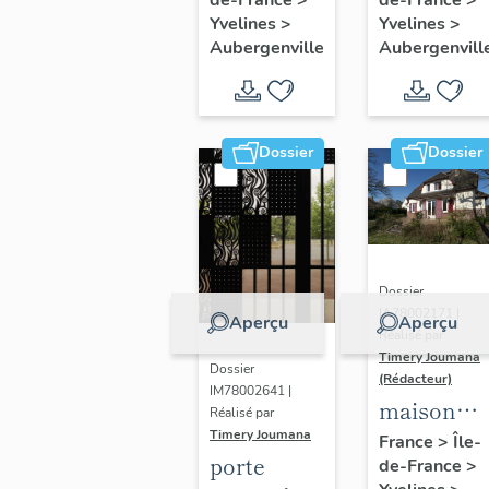
Thérèse
peintures
Yvelines
>
Yvelines
>
de l'Enfant
monument
Aubergenville
Aubergenvill
Jésus
Dossier
Dossier
Dossier
IA78002171 |
Aperçu
Aperçu
Réalisé par
Timery Joumana
Dossier
(Rédacteur)
IM78002641 |
maison
Réalisé par
dite "villa
Timery Joumana
France
>
Île-
porte
de-France
>
le Bois