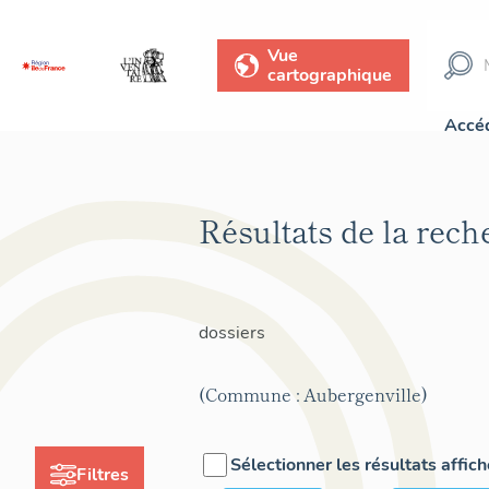
Vue
cartographique
Accéd
Résultats de la rec
dossiers
(Commune : Aubergenville)
Sélectionner les résultats affic
Filtres