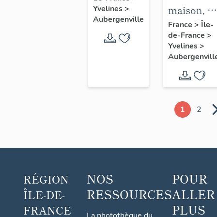
maison, 1
Yvelines
>
Saint-
Aubergenville
avenue
France
>
Île-
Christophe
de-France
>
Albert 1er
Yvelines
>
Aubergenvill
1
2
NOS
POUR
RÉGION
RESSOURCES
ALLER
ÎLE-DE-
PLUS
FRANCE
La photothèque du