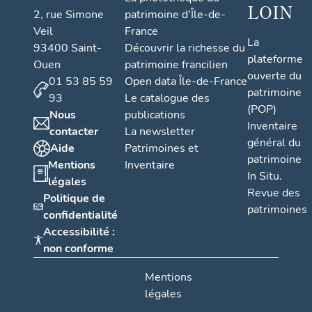
LOIN
2, rue Simone
patrimoine d'Île-de-
Veil
France
La
93400 Saint-
Découvrir la richesse du
plateforme
Ouen
patrimoine francilien
ouverte du
01 53 85 59
Open data Île-de-France
patrimoine
93
Le catalogue des
(POP)
Nous
publications
Inventaire
contacter
La newsletter
général du
Aide
Patrimoines et
patrimoine
Mentions
Inventaire
In Situ.
légales
Revue des
Politique de
patrimoines
confidentialité
Accessibilité :
non conforme
Mentions
légales