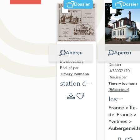
Dossier
Dossier
Aperçu
Aperçu
Dossier
IA78002162 |
Dossier
Réalisé par
IA78002170 |
Timery Joumana
Réalisé par
station de
Timery Joumana
villégiature
(Rédacteur)
les
d'Elisabethville
maisons
France
>
Île-
de-France
>
d'Elisabeth
Yvelines
>
Aubergenvill