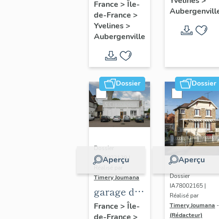
Yvelines
>
fleuri", 27
France
>
Île-
Aubergenvill
de-France
>
avenue
Yvelines
>
d'Ypres
Aubergenville
Dossier
Dossier
Dossier
IA78002139 |
Aperçu
Aperçu
Réalisé par
Dossier
Timery Joumana
IA78002165 |
garage de
Réalisé par
réparation
France
>
Île-
Timery Joumana
-
(Rédacteur)
de-France
>
automobile