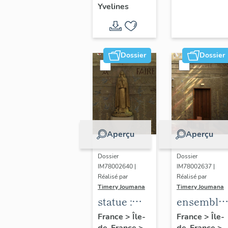
Yvelines
territoire
de Seine-
Aval
Dossier
Dossier
Aperçu
Aperçu
Dossier
Dossier
IM78002640 |
IM78002637 |
Réalisé par
Réalisé par
Timery Joumana
Timery Joumana
statue :
ensemble
Sainte-
de
France
>
Île-
France
>
Île-
de-France
>
de-France
>