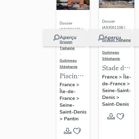
Dossier
Dossier
IA93001106 |
IA93001101 |
Réalisé par
Réalisé par
Aperçu
Aperçu
Gruson Tiphaine
Gruson
-
Tiphaine
Guilmeau
-
Stéphanie
Guilmeau
Stade de
Stéphanie
Piscine
France
France
>
Île-
Leclerc,
de-France
>
France
>
Seine-Saint-
Île-de-
actuellement
Denis
>
France
>
piscine
Saint-Denis
Seine-
Alice-
Saint-Denis
Milliat
>
Pantin