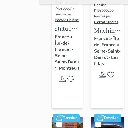
Dossier
Dossier
IM93000247 |
IM93000299 |
Réalisé par
Réalisé par
Bocard Hélène
Pierrot Nicolas
statues
Machine
colossales
France
>
à
France
>
Île-
Île-de-
: le
de-France
>
déchiqueter
France
>
discobole,
Seine-Saint-
et à
Seine-
Denis
>
Les
le
épurer
Saint-Denis
Lilas
tennisman
>
Montreuil
mécaniquem
:
cardeuse
Dossier
Dossier