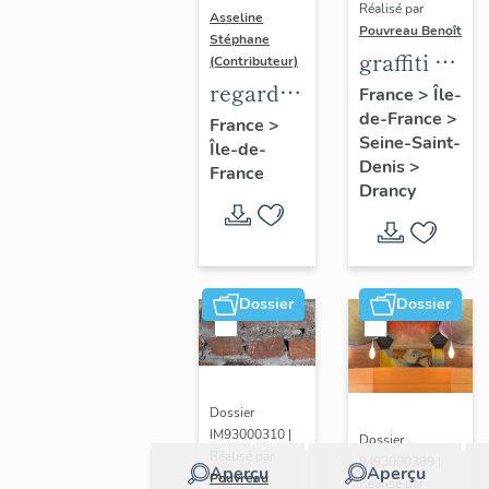
Réalisé par
Asseline
Pouvreau Benoît
Stéphane
graffiti de
(Contributeur)
chambrée
regard
France
>
Île-
de-France
>
sur
photographique
France
>
Seine-Saint-
Île-de-
revers de
sur les
Denis
>
France
façade
paysages
Drancy
de la
Plaine
de
France.
Dossier
Dossier
Dossier
IM93000310 |
Dossier
Réalisé par
IM93000389 |
Aperçu
Aperçu
Pouvreau
Réalisé par