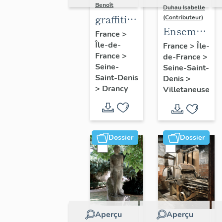
Benoît
Duhau Isabelle
graffiti
(Contributeur)
Ensemble
sur murs
France
>
de deux
Île-de-
et
France
>
Île-
France
>
de-France
>
décors
charpentes
Seine-
Seine-Saint-
architectur
des
Saint-Denis
Denis
>
"caves-
>
Drancy
Villetaneuse
prisons
Dossier
Dossier
Aperçu
Aperçu