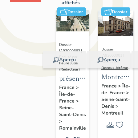
affichés
Dossier
Dossier
Dossier
Dossier
IA93000663 |
IA93000001 |
Réalisé par
Aperçu
Aperçu
Réalisé par
Faure Julie
Decoux Jérôme
(Rédacteur)
Montreuil
présentation
-
de
France
>
Île-
France
>
de-France
>
Patrimoine
Île-de-
l'inventaire
Seine-Saint-
France
>
industriel
de la
Denis
>
Seine-
-
commune
Montreuil
Saint-Denis
Présentatio
de
>
générale
Romainville
Romainville
de l'étude