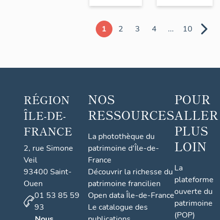
1
2
3
4
...
10
NOS
POUR
RÉGION
RESSOURCES
ALLER
ÎLE-DE-
PLUS
FRANCE
La photothèque du
LOIN
2, rue Simone
patrimoine d'Île-de-
Veil
France
La
93400 Saint-
Découvrir la richesse du
plateforme
Ouen
patrimoine francilien
ouverte du
01 53 85 59
Open data Île-de-France
patrimoine
93
Le catalogue des
(POP)
Nous
publications