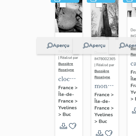
Dos
IM
| R
Aperçu
Aperçu
Aper
Dossier
Bu
IM78002362
Dossier
Ro
| Réalisé par
IM78002365
c
Bussière
| Réalisé par
s
Roselyne
Bussière
Fr
cloche
Roselyne
Îl
monument
Fr
dite
France
>
Yv
funéraire
Île-de-
Louise
France
>
>
France
>
Île-de-
de
Auguste
Yvelines
France
>
Jean
Adélaïde
>
Buc
Yvelines
Casale
>
Buc