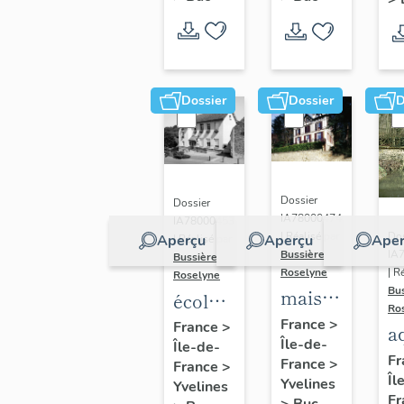
Dossier
Dossier
D
Dossier
Dossier
IA78000474
IA78000453
Dos
| Réalisé par
Aperçu
Aperçu
Aper
| Réalisé par
IA
Bussière
Bussière
| R
Roselyne
Roselyne
Bu
maison
école
Ro
dite
primaire
France
>
France
>
a
Île-de-
villa
Île-de-
de
di
Fr
France
>
France
>
Saint
filles,
Îl
A
Yvelines
Yvelines
Marie
actuellement
Fr