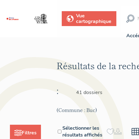
Vue
cartographique
Accéd
Résultats de la rec
:
41 dossiers
(Commune : Buc)
Sélectionner les
Filtres
résultats affichés