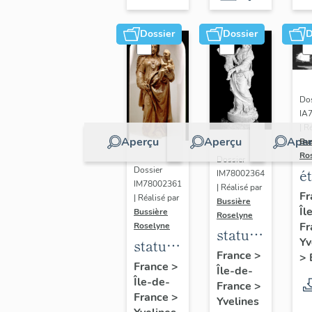
Dossier
Dossier
D
Dos
IA
| R
Aperçu
Aperçu
Aper
Bu
Ro
Dossier
Dossier
é
IM78002364
IM78002361
| Réalisé par
a
Fr
| Réalisé par
Bussière
Îl
di
Bussière
Roselyne
Fr
Roselyne
a
statue :
Yv
statue :
L
Vierge
France
>
>
Vierge
France
>
B
Île-de-
à
Île-de-
à
France
>
l'Enfant
France
>
Yvelines
l'Enfant