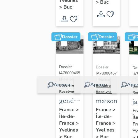
(n°1)
Yvelines
>
Buc
(n°2)
>
Buc
Dossier
Dossier
D
Dossier
Dossier
Dos
IA78000465
IA78000467
IA
| Réalisé par
| Réalisé par
| R
Aperçu
Aperçu
Aper
Bussière
Bussière
Bu
Roselyne
Roselyne
Ro
gendarmerie,
maison
j
actuellement
France
>
France
>
Fr
Île-de-
immeuble
Île-de-
Îl
France
>
France
>
Fr
Yvelines
Yvelines
Yv
>
Buc
>
Buc
>