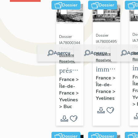
Dossier
Dossier
D
Dos
Dossier
Dossier
IA
IA78000495
IA78000344
| R
| Réalisé par
| Réalisé par
Aperçu
Aperçu
Aper
Bu
Bussière
Bussière
Ro
Roselyne
Roselyne
i
immeubles,
présentation
m
maisons,
Fr
de la
France
>
France
>
Îl
f
Île-de-
fermes
Île-de-
commune
Fr
France
>
France
>
de Buc
Yv
Yvelines
Yvelines
>
>
Buc
Dossier
Dossier
D