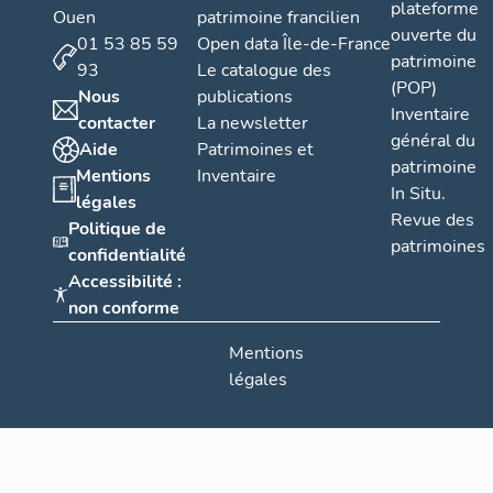
plateforme
Ouen
patrimoine francilien
ouverte du
01 53 85 59
Open data Île-de-France
patrimoine
93
Le catalogue des
(POP)
Nous
publications
Inventaire
contacter
La newsletter
général du
Aide
Patrimoines et
patrimoine
Mentions
Inventaire
In Situ.
légales
Revue des
Politique de
patrimoines
confidentialité
Accessibilité :
non conforme
Mentions
légales