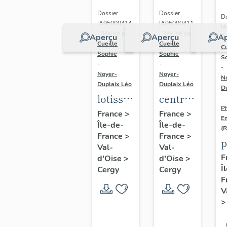
Dossier
Dossier
Do
IA95000414
IA95000411
I
| Réalisé par
| Réalisé par
Aperçu
Aperçu
Ap
Ré
Cueille
Cueille
Cu
Sophie
Sophie
S
-
-
-
Noyer-
Noyer-
N
Duplaix Léo
Duplaix Léo
D
lotissement
centre
-
Ph
et
commercial
France
>
France
>
E
Île-de-
Île-de-
immeubles
des
(
France
>
France
>
à
Trois
p
Val-
Val-
logements
Fontaines
d
F
d'Oise
>
d'Oise
>
de
Î
d
Cergy
Cergy
F
l'opération
V
"Centre-
Gare"