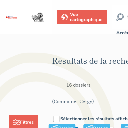
Vue
cartographique
Accéd
Résultats de la rech
16 dossiers
(Commune : Cergy)
Sélectionner les résultats affic
Filtres