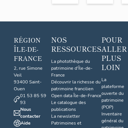
NOS
POUR
RÉGION
RESSOURCES
ALLER
ÎLE-DE-
PLUS
FRANCE
La photothèque du
LOIN
2, rue Simone
patrimoine d'Île-de-
Veil
France
La
93400 Saint-
Découvrir la richesse du
plateforme
Ouen
patrimoine francilien
ouverte du
01 53 85 59
Open data Île-de-France
patrimoine
93
Le catalogue des
(POP)
Nous
publications
Inventaire
contacter
La newsletter
général du
Aide
Patrimoines et
patrimoine