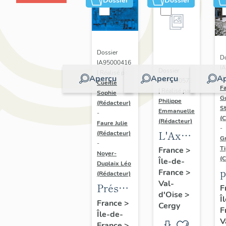
Dossier
Dossier
Dossier
Do
IA95000416
I
Dossier
| Réalisé par
Aperçu
Aperçu
Ap
Ré
IA95000573
Cueille
Fa
| Réalisé par
Sophie
G
Philippe
(Rédacteur)
S
Emmanuelle
-
(C
(Rédacteur)
Faure Julie
-
L'Axe
(Rédacteur)
G
-
Majeur
T
France
>
Noyer-
(C
Île-de-
Duplaix Léo
p
France
>
(Rédacteur)
Val-
p
Présentation
F
d'Oise
>
Î
de
France
>
Cergy
F
Île-de-
l'étude
V
France
>