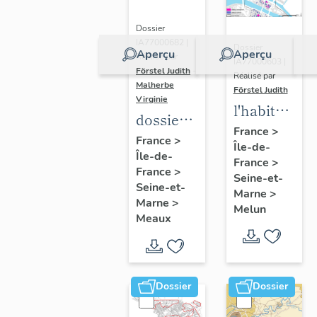
Dossier
IA77000682 |
Dossier
Aperçu
Aperçu
Réalisé par
IA77000603 |
Förstel Judith
-
Réalisé par
Malherbe
Förstel Judith
Virginie
l'habitat
dossier
à Melun
France
>
collectif
France
>
Île-de-
Île-de-
sur les
France
>
France
>
cours
Seine-et-
Seine-et-
Marne
>
communes
Marne
>
Melun
du
Meaux
Faubourg
Saint-
Nicolas
Dossier
Dossier