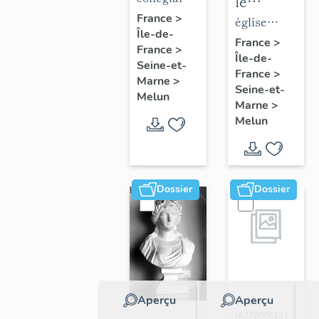
le
de la
Notre-
France
>
mobilier
église
Île-de-
collégiale
Dame
de
paroissiale
France
>
France
>
Notre-
Île-de-
l'église
Saint-
Seine-et-
France
>
Dame
Saint-
Aspais
Marne
>
Seine-et-
Melun
Aspais
Marne
>
Melun
Dossier
Dossier
Aperçu
Aperçu
Dossier
IA77000612 |