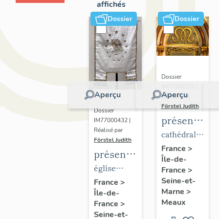
affichés
Dossier
Dossier
Dossier
IM77000251 |
Aperçu
Aperçu
Réalisé par
Förstel Judith
Dossier
présentatio
IM77000432 |
Réalisé par
du
cathédrale
Förstel Judith
mobilier
Saint-
France
>
présentation
Île-de-
de la
Etienne
du
église
France
>
cathédrale
mobilier
Seine-et-
paroissiale
France
>
de
Marne
>
Île-de-
de
Notre-
Meaux
Meaux
France
>
l'église
Dame du
Seine-et-