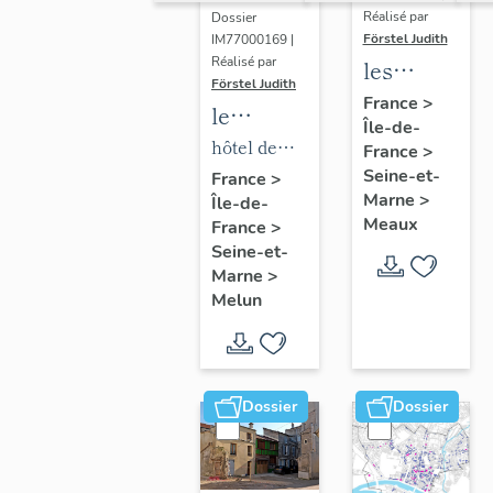
Réalisé par
Dossier
Förstel Judith
IM77000169 |
Réalisé par
les
Förstel Judith
maisons
France
>
le
Île-de-
et
mobilier
hôtel de
France
>
immeubles
de l'hôtel
Seine-et-
ville
France
>
de
Marne
>
Île-de-
de ville
Meaux
Meaux
France
>
Seine-et-
Marne
>
Melun
Dossier
Dossier