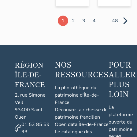
1
2
3
4
...
48
NOS
POUR
RÉGION
RESSOURCES
ALLER
ÎLE-DE-
PLUS
FRANCE
La photothèque du
LOIN
2, rue Simone
patrimoine d'Île-de-
Veil
France
La
93400 Saint-
Découvrir la richesse du
plateforme
Ouen
patrimoine francilien
ouverte du
01 53 85 59
Open data Île-de-France
patrimoine
93
Le catalogue des
(POP)