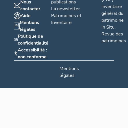
Nous
publications
Inventaire
contacter
La newsletter
général du
Aide
Patrimoines et
patrimoine
Mentions
Inventaire
In Situ.
légales
Revue des
Politique de
patrimoines
confidentialité
Accessibilité :
non conforme
Mentions
légales