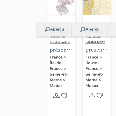
Dossier
Dossier
Aperçu
Aperçu
IA77000610 |
IA77000605 |
Réalisé par
Réalisé par
Förstel Judith
Förstel Judith
présentatio
présentation
de
de
France
>
France
>
Île-de-
l'étude
Île-de-
l'étude
France
>
France
>
du
du
Seine-et-
Seine-et-
patrimoine
patrimoine
Marne
>
Marne
>
de
de
Meaux
Melun
Meaux
Melun