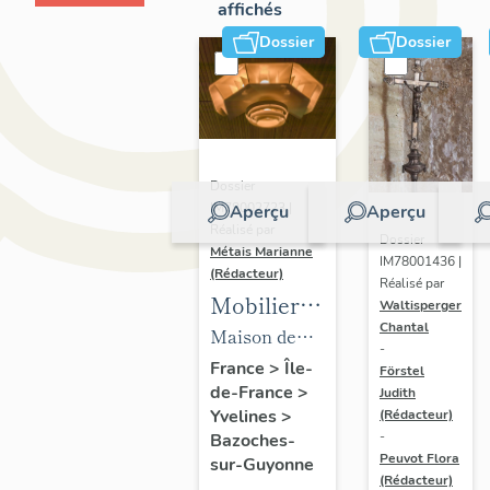
affichés
Dossier
Dossier
Dossier
IM78002723 |
Aperçu
Aperçu
Réalisé par
Dossier
Métais Marianne
IM78001436 |
(Rédacteur)
Réalisé par
Mobilier
Waltisperger
Chantal
de la
Maison de
-
maison
villégiature
France
>
Île-
Förstel
de-France
>
Louis
Judith
dite maison
Yvelines
>
(Rédacteur)
Carré
Louis Carré
-
Bazoches-
Peuvot Flora
sur-Guyonne
(Rédacteur)