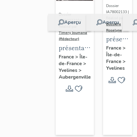
Dossier
IA78002133 |
Dossier
Réalisé par
IA78002210 |
Aperçu
Aperçu
Bussière
Réalisé par
Roselyne
Timery Joumana
présentat
(Rédacteur)
du
présentation
France
>
Île-de-
diagnostic
de l'étude
France
>
Île-
France
>
patrimonia
de-France
>
d'Elisabethville
Yvelines
Yvelines
>
urbain
Aubergenville
et
paysager
de
Seine-
Aval