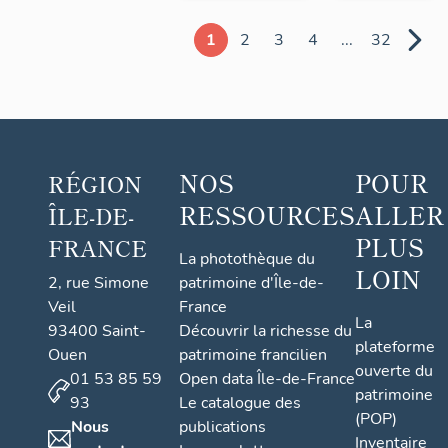
1
2
3
4
...
32
NOS
POUR
RÉGION
RESSOURCES
ALLER
ÎLE-DE-
PLUS
FRANCE
La photothèque du
LOIN
2, rue Simone
patrimoine d'Île-de-
Veil
France
La
93400 Saint-
Découvrir la richesse du
plateforme
Ouen
patrimoine francilien
ouverte du
01 53 85 59
Open data Île-de-France
patrimoine
93
Le catalogue des
(POP)
Nous
publications
Inventaire