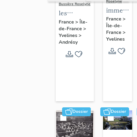
Roselyne
Bussière Roselyne
immeubles
les
maisons,
France
>
immeubles,
France
>
Île-
Île-de-
fermes
de-France
>
maisons et
France
>
Yvelines
>
fermes du
Yvelines
Andrésy
canton
d'Andrésy
Dossier
Dossier