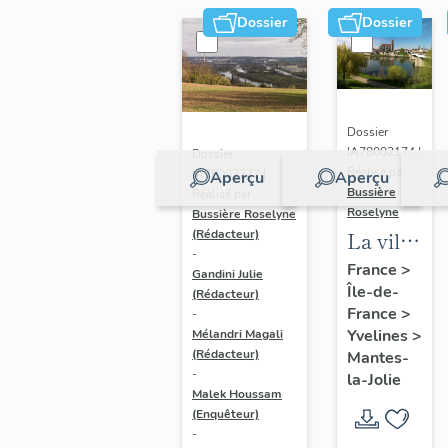
Dossier
Dossier
Dossier
IA78002174 |
Dossier
Réalisé par
IA78002272 |
Aperçu
Aperçu
Bussière
Réalisé par
Roselyne
Bussière Roselyne
La ville
(Rédacteur)
-
de
France
>
Gandini Julie
Île-de-
Mantes-
(Rédacteur)
France
>
-
la-Jolie
Yvelines
>
Mélandri Magali
(Rédacteur)
Mantes-
-
la-Jolie
Malek Houssam
(Enquêteur)
-