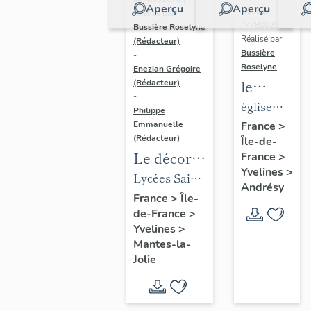
Aperçu
Aperçu
Dossier
Réalisé par
IM78002588 |
Bussière Roselyne
Réalisé par
(Rédacteur)
Bussière
-
Roselyne
Enezian Grégoire
le
(Rédacteur)
-
mobilier
église
Philippe
de
paroissiale
Emmanuelle
France
>
(Rédacteur)
Île-de-
l'église
Saint-
Le décor
France
>
Saint-
Germain
Yvelines
>
des lycées
Lycées Saint-
Germain-
Andrésy
de Mantes
Exupéry et
France
>
Île-
de-
de-France
>
Jean Rostand
Paris
Yvelines
>
(liste
Mantes-la-
supplémen
Jolie