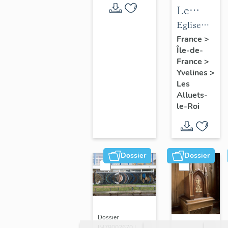
Le
mobilier
Eglise
de
paroissiale
France
>
Île-de-
l'église
Saint-
France
>
paroissial
Nicolas
Yvelines
>
Saint-
Les
Nicolas
Alluets-
le-Roi
Dossier
Dossier
Dossier
IM78002670 |