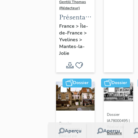
Gentili Thomas
(Rédacteur)
Présentation
de l'étude
France
>
Île-
de-France
>
Yvelines
>
Mantes-la-
Jolie
Dossier
Dossier
Dossier
IA78000495 |
Dossier
Réalisé par
IA78000985 |
Aperçu
Aperçu
Bussière
Réalisé par