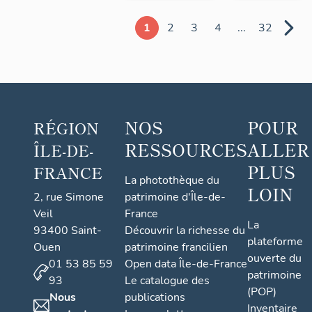
1
2
3
4
...
32
NOS
POUR
RÉGION
RESSOURCES
ALLER
ÎLE-DE-
PLUS
FRANCE
La photothèque du
LOIN
2, rue Simone
patrimoine d'Île-de-
Veil
France
La
93400 Saint-
Découvrir la richesse du
plateforme
Ouen
patrimoine francilien
ouverte du
01 53 85 59
Open data Île-de-France
patrimoine
93
Le catalogue des
(POP)
Nous
publications
Inventaire