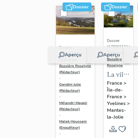
Dossier
Dossier
Dossier
IA78002174 |
Dossier
Réalisé par
IA78002272 |
Aperçu
Aperçu
Bussière
Réalisé par
Roselyne
Bussière Roselyne
La ville
(Rédacteur)
-
de
France
>
Gandini Julie
Île-de-
Mantes-
(Rédacteur)
France
>
-
la-Jolie
Yvelines
>
Mélandri Magali
(Rédacteur)
Mantes-
-
la-Jolie
Malek Houssam
(Enquêteur)
-