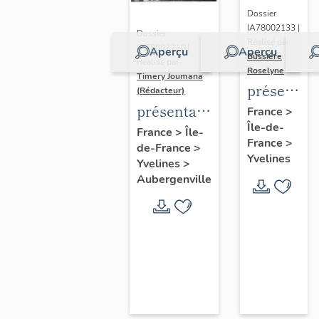
Dossier
IA78002133 |
Dossier
Réalisé par
IA78002210 |
Aperçu
Aperçu
Bussière
Réalisé par
Roselyne
Timery Joumana
présentat
(Rédacteur)
du
présentation
France
>
Île-de-
diagnostic
de l'étude
France
>
Île-
France
>
patrimonia
de-France
>
d'Elisabethville
Yvelines
Yvelines
>
urbain
Aubergenville
et
paysager
de
Seine-
Aval