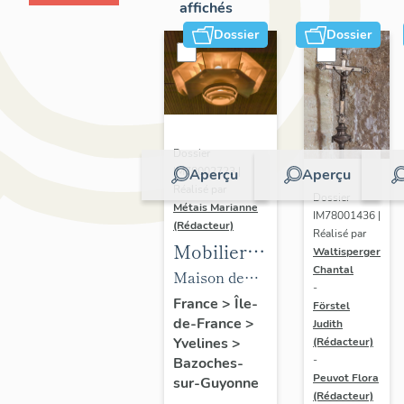
affichés
Dossier
Dossier
Dossier
IM78002723 |
Aperçu
Aperçu
Réalisé par
Dossier
Métais Marianne
IM78001436 |
(Rédacteur)
Réalisé par
Mobilier
Waltisperger
Chantal
de la
Maison de
-
maison
villégiature
France
>
Île-
Förstel
de-France
>
Louis
Judith
dite maison
Yvelines
>
(Rédacteur)
Carré
Louis Carré
-
Bazoches-
Peuvot Flora
sur-Guyonne
(Rédacteur)