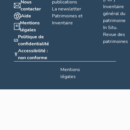
Nous
publications
Inventaire
contacter
La newsletter
général du
Aide
Patrimoines et
patrimoine
Mentions
Inventaire
In Situ.
légales
Revue des
Politique de
patrimoines
confidentialité
Accessibilité :
non conforme
Mentions
légales