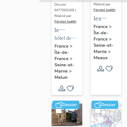
Réalisé par
Dossier
Förstel Judith
IM77000169 |
Réalisé par
les
Förstel Judith
maisons
France
>
le
Île-de-
et
mobilier
hôtel de
France
>
immeubles
de l'hôtel
Seine-et-
ville
France
>
de
Marne
>
Île-de-
de ville
Meaux
Meaux
France
>
Seine-et-
Marne
>
Melun
Dossier
Dossier