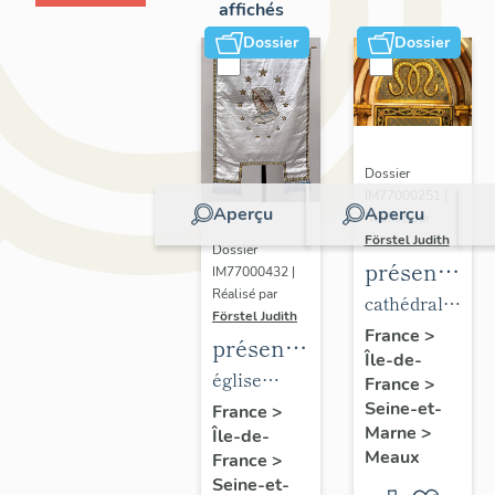
affichés
Dossier
Dossier
Dossier
IM77000251 |
Aperçu
Aperçu
Réalisé par
Förstel Judith
Dossier
présentatio
IM77000432 |
Réalisé par
du
cathédrale
Förstel Judith
mobilier
Saint-
France
>
présentation
Île-de-
de la
Etienne
du
église
France
>
cathédrale
mobilier
Seine-et-
paroissiale
France
>
de
Marne
>
Île-de-
de
Notre-
Meaux
Meaux
France
>
l'église
Dame du
Seine-et-