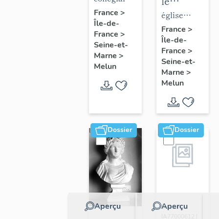
le
de la
Notre-
France
>
mobilier
église
Île-de-
collégiale
Dame
de
paroissiale
France
>
France
>
Notre-
Île-de-
l'église
Saint-
Seine-et-
France
>
Dame
Saint-
Aspais
Marne
>
Seine-et-
Melun
Aspais
Marne
>
Melun
Dossier
Dossier
Aperçu
Aperçu
Dossier
IA77000612 |