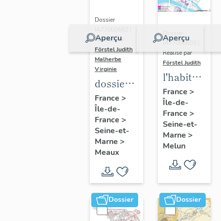
Dossier
IA77000682 |
Dossier
Aperçu
Aperçu
Réalisé par
IA77000603 |
Förstel Judith
-
Réalisé par
Malherbe
Förstel Judith
Virginie
l'habitat
dossier
à Melun
France
>
collectif
France
>
Île-de-
Île-de-
sur les
France
>
France
>
cours
Seine-et-
Seine-et-
Marne
>
communes
Marne
>
Melun
du
Meaux
Faubourg
Saint-
Nicolas
Dossier
Dossier