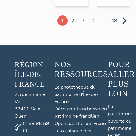
1
2
3
4
...
48
NOS
POUR
RÉGION
RESSOURCES
ALLER
ÎLE-DE-
PLUS
FRANCE
La photothèque du
LOIN
2, rue Simone
patrimoine d'Île-de-
Veil
France
La
93400 Saint-
Découvrir la richesse du
plateforme
Ouen
patrimoine francilien
ouverte du
01 53 85 59
Open data Île-de-France
patrimoine
93
Le catalogue des
(POP)