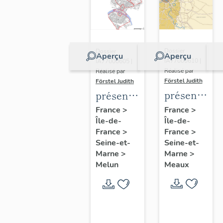
Dossier
Dossier
Aperçu
Aperçu
IA77000610 |
IA77000605 |
Réalisé par
Réalisé par
Förstel Judith
Förstel Judith
présentatio
présentation
de
de
France
>
France
>
Île-de-
l'étude
Île-de-
l'étude
France
>
France
>
du
du
Seine-et-
Seine-et-
patrimoine
patrimoine
Marne
>
Marne
>
de
de
Meaux
Melun
Meaux
Melun