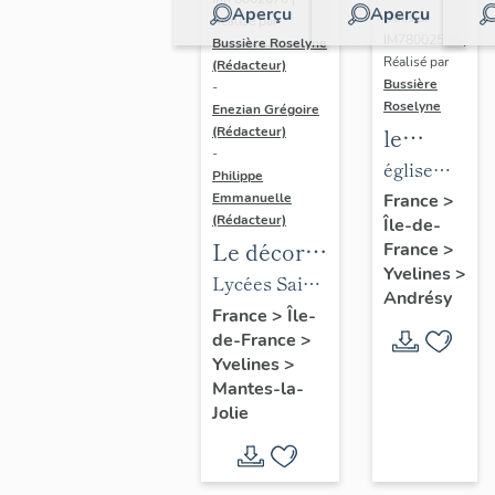
Aperçu
Aperçu
Dossier
Réalisé par
IM78002588 |
Bussière Roselyne
Réalisé par
(Rédacteur)
Bussière
-
Roselyne
Enezian Grégoire
le
(Rédacteur)
-
mobilier
église
Philippe
de
paroissiale
Emmanuelle
France
>
(Rédacteur)
Île-de-
l'église
Saint-
Le décor
France
>
Saint-
Germain
Yvelines
>
des lycées
Lycées Saint-
Germain-
Andrésy
de Mantes
Exupéry et
France
>
Île-
de-
de-France
>
Jean Rostand
Paris
Yvelines
>
(liste
Mantes-la-
supplémen
Jolie