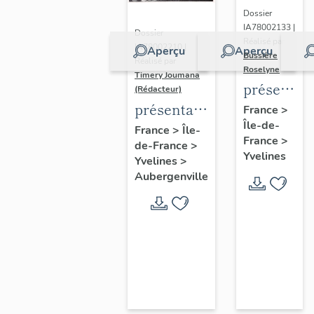
Dossier
IA78002133 |
Dossier
Réalisé par
IA78002210 |
Aperçu
Aperçu
Bussière
Réalisé par
Roselyne
Timery Joumana
présentat
(Rédacteur)
du
présentation
France
>
Île-de-
diagnostic
de l'étude
France
>
Île-
France
>
patrimonia
de-France
>
d'Elisabethville
Yvelines
Yvelines
>
urbain
Aubergenville
et
paysager
de
Seine-
Aval