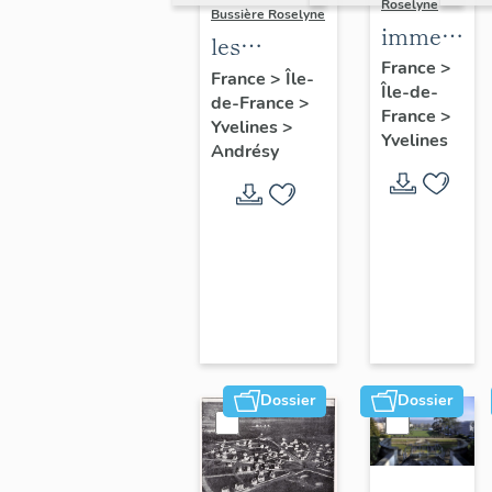
Roselyne
Bussière Roselyne
immeubles
les
maisons,
France
>
immeubles,
France
>
Île-
Île-de-
fermes
de-France
>
maisons et
France
>
Yvelines
>
fermes du
Yvelines
Andrésy
canton
d'Andrésy
Dossier
Dossier