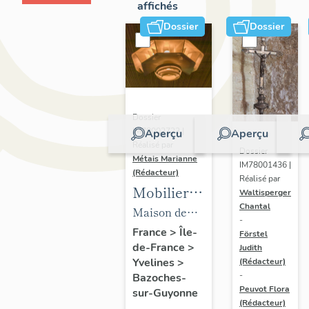
affichés
Dossier
Dossier
Dossier
IM78002723 |
Aperçu
Aperçu
Réalisé par
Dossier
Métais Marianne
IM78001436 |
(Rédacteur)
Réalisé par
Mobilier
Waltisperger
Chantal
de la
Maison de
-
maison
villégiature
France
>
Île-
Förstel
de-France
>
Louis
Judith
dite maison
Yvelines
>
(Rédacteur)
Carré
Louis Carré
-
Bazoches-
Peuvot Flora
sur-Guyonne
(Rédacteur)