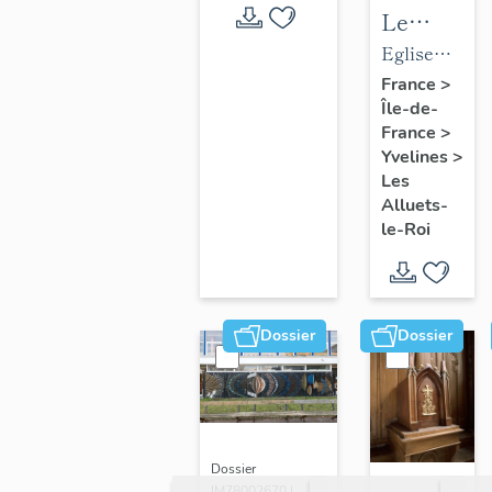
Le
mobilier
Eglise
de
paroissiale
France
>
Île-de-
l'église
Saint-
France
>
paroissial
Nicolas
Yvelines
>
Saint-
Les
Nicolas
Alluets-
le-Roi
Dossier
Dossier
Dossier
IM78002670 |