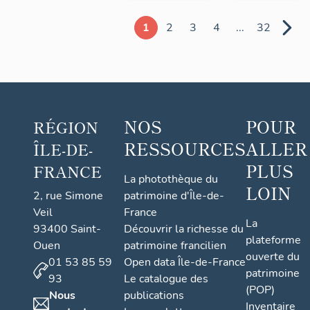
1
2
3
4
...
32
NOS
POUR
RÉGION
RESSOURCES
ALLER
ÎLE-DE-
PLUS
FRANCE
La photothèque du
LOIN
2, rue Simone
patrimoine d'Île-de-
Veil
France
La
93400 Saint-
Découvrir la richesse du
plateforme
Ouen
patrimoine francilien
ouverte du
01 53 85 59
Open data Île-de-France
patrimoine
93
Le catalogue des
(POP)
Nous
publications
Inventaire