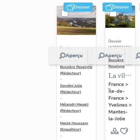
Dossier
Dossier
Dossier
IA78002174 |
Dossier
Réalisé par
IA78002272 |
Aperçu
Aperçu
Bussière
Réalisé par
Roselyne
Bussière Roselyne
La ville
(Rédacteur)
-
de
France
>
Gandini Julie
Île-de-
Mantes-
(Rédacteur)
France
>
-
la-Jolie
Yvelines
>
Mélandri Magali
(Rédacteur)
Mantes-
-
la-Jolie
Malek Houssam
(Enquêteur)
-