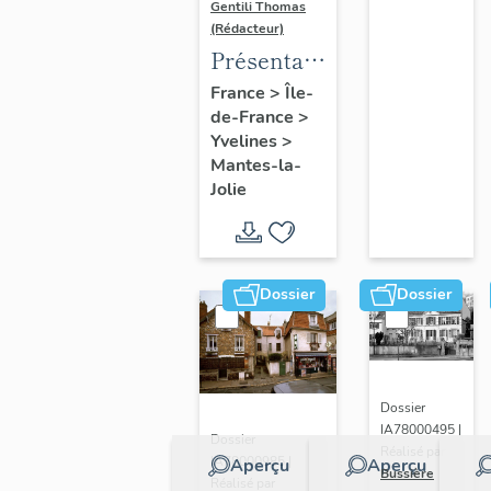
Gentili Thomas
(Rédacteur)
Présentation
de l'étude
France
>
Île-
de-France
>
Yvelines
>
Mantes-la-
Jolie
Dossier
Dossier
Dossier
IA78000495 |
Dossier
Réalisé par
IA78000985 |
Aperçu
Aperçu
Bussière
Réalisé par