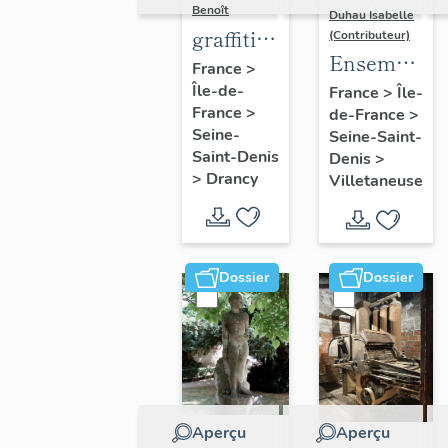
Benoît
Duhau Isabelle
graffiti
(Contributeur)
Ensemble
sur murs
France
>
de deux
Île-de-
et
France
>
Île-
France
>
de-France
>
décors
charpentes
Seine-
Seine-Saint-
architectur
des
Saint-Denis
Denis
>
"caves-
>
Drancy
Villetaneuse
prisons
Dossier
Dossier
Aperçu
Aperçu