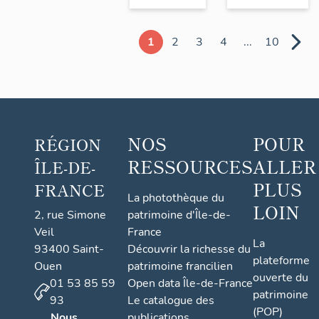
1
2
3
4
...
10
NOS
POUR
RÉGION
RESSOURCES
ALLER
ÎLE-DE-
PLUS
FRANCE
La photothèque du
LOIN
2, rue Simone
patrimoine d'Île-de-
Veil
France
La
93400 Saint-
Découvrir la richesse du
plateforme
Ouen
patrimoine francilien
ouverte du
01 53 85 59
Open data Île-de-France
patrimoine
93
Le catalogue des
(POP)
Nous
publications