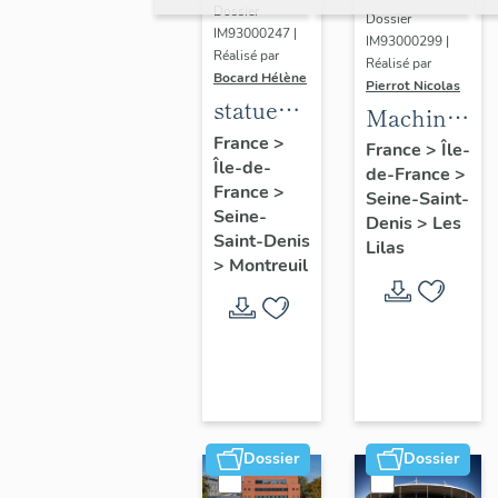
Dossier
Dossier
IM93000247 |
IM93000299 |
Réalisé par
Réalisé par
Bocard Hélène
Pierrot Nicolas
statues
Machine
colossales
France
>
à
France
>
Île-
Île-de-
: le
de-France
>
déchiqueter
France
>
discobole,
Seine-Saint-
et à
Seine-
Denis
>
Les
le
épurer
Saint-Denis
Lilas
tennisman
>
Montreuil
mécaniquem
:
cardeuse
Dossier
Dossier