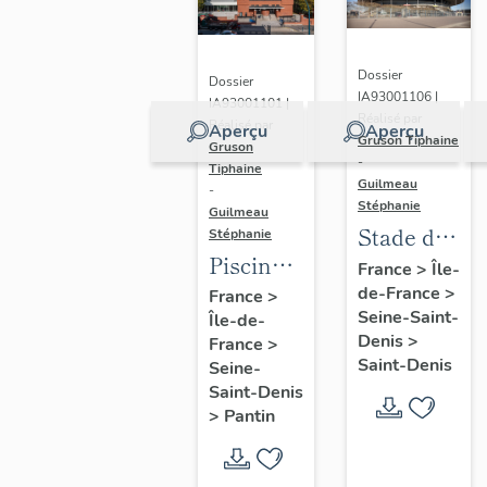
Dossier
Dossier
IA93001106 |
IA93001101 |
Réalisé par
Réalisé par
Aperçu
Aperçu
Gruson Tiphaine
Gruson
-
Tiphaine
Guilmeau
-
Stéphanie
Guilmeau
Stade de
Stéphanie
Piscine
France
France
>
Île-
Leclerc,
de-France
>
France
>
Seine-Saint-
Île-de-
actuellement
Denis
>
France
>
piscine
Saint-Denis
Seine-
Alice-
Saint-Denis
Milliat
>
Pantin