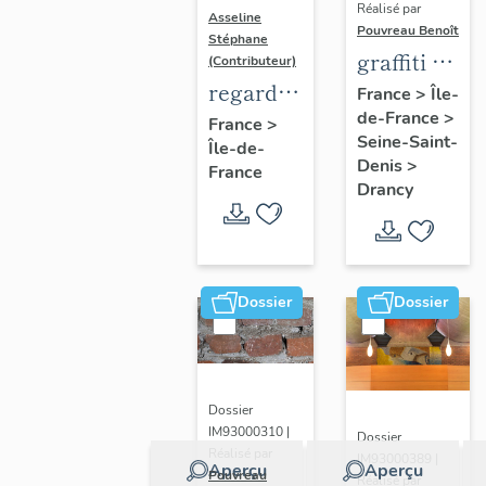
Réalisé par
Asseline
Pouvreau Benoît
Stéphane
graffiti de
(Contributeur)
chambrée
regard
France
>
Île-
de-France
>
sur
photographique
France
>
Seine-Saint-
Île-de-
revers de
sur les
Denis
>
France
façade
paysages
Drancy
de la
Plaine
de
France.
Dossier
Dossier
Dossier
IM93000310 |
Dossier
Réalisé par
IM93000389 |
Aperçu
Aperçu
Pouvreau
Réalisé par