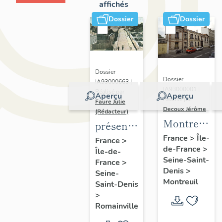
affichés
Dossier
Dossier
Dossier
Dossier
IA93000663 |
IA93000001 |
Réalisé par
Aperçu
Aperçu
Réalisé par
Faure Julie
Decoux Jérôme
(Rédacteur)
Montreuil
présentation
-
de
France
>
Île-
France
>
de-France
>
Patrimoine
Île-de-
l'inventaire
Seine-Saint-
France
>
industriel
de la
Denis
>
Seine-
-
commune
Montreuil
Saint-Denis
Présentatio
de
>
générale
Romainville
Romainville
de l'étude