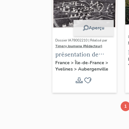
Aperçu
Dossier IA78002210 | Réalisé par
Timery Joumana (Rédacteur)
présentation de
l'étude
France
>
Île-de-France
>
Yvelines
>
Aubergenville
d'Elisabethville
1