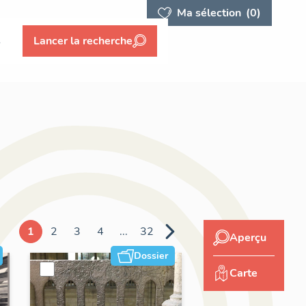
Ma sélection
(0)
s
Lancer la recherche
1
2
3
4
...
32
Aperçu
Dossier
Carte