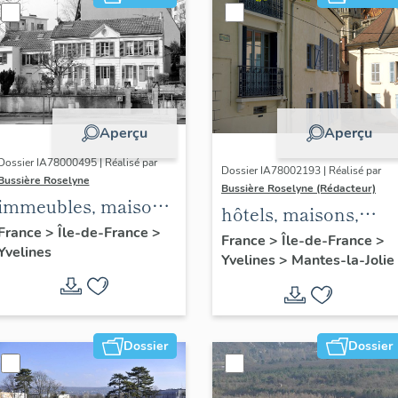
Aperçu
Aperçu
Dossier IA78000495 | Réalisé par
Dossier IA78002193 | Réalisé par
Bussière Roselyne
Bussière Roselyne (Rédacteur)
immeubles, maisons,
hôtels, maisons,
fermes
France
>
Île-de-France
>
immeubles
France
>
Île-de-France
>
Yvelines
Yvelines
>
Mantes-la-Jolie
Dossier
Dossier