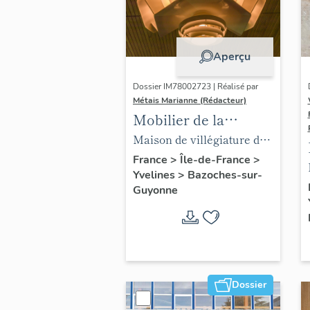
Aperçu
Dossier IM78002723 | Réalisé par
Métais Marianne (Rédacteur)
Mobilier de la
maison Louis Carré
Maison de villégiature dite
maison Louis Carré
France
>
Île-de-France
>
Yvelines
>
Bazoches-sur-
Guyonne
Dossier