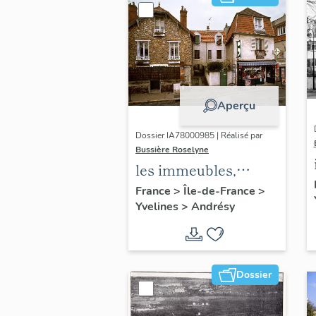
Aperçu
Dossier IA78000985 | Réalisé par
Bussière Roselyne
les immeubles,
maisons et fermes
France
>
Île-de-France
>
Yvelines
>
Andrésy
du canton d'Andrésy
Dossier