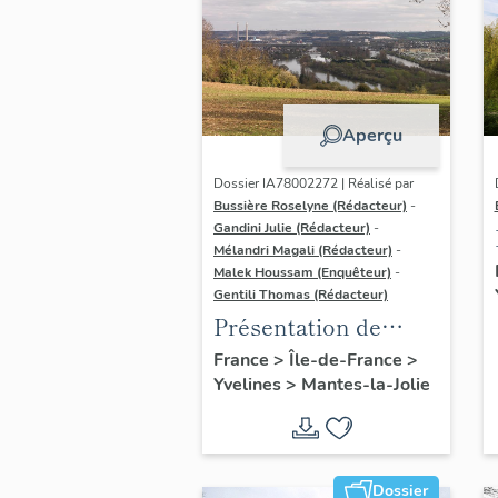
Aperçu
Dossier IA78002272 | Réalisé par
Bussière Roselyne (Rédacteur)
-
Gandini Julie (Rédacteur)
-
Mélandri Magali (Rédacteur)
-
Malek Houssam (Enquêteur)
-
Gentili Thomas (Rédacteur)
Présentation de
l'étude
France
>
Île-de-France
>
Yvelines
>
Mantes-la-Jolie
Dossier