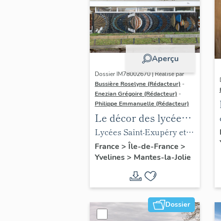
Aperçu
Dossier IM78002670 | Réalisé par
Bussière Roselyne (Rédacteur)
-
Enezian Grégoire (Rédacteur)
-
Philippe Emmanuelle (Rédacteur)
Le décor des lycées
de Mantes
Lycées Saint-Exupéry et
Jean Rostand
France
>
Île-de-France
>
Yvelines
>
Mantes-la-Jolie
Dossier