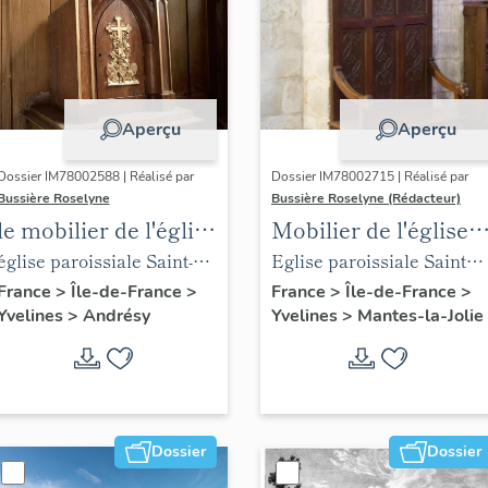
Aperçu
Aperçu
Dossier IM78002588 | Réalisé par
Dossier IM78002715 | Réalisé par
Bussière Roselyne
Bussière Roselyne (Rédacteur)
le mobilier de l'église
Mobilier de l'église
Saint-Germain-de-
Sainte-Anne de
église paroissiale Saint-
Eglise paroissiale Sainte-
Paris (liste
Gassicourt
Germain
Anne
France
>
Île-de-France
>
France
>
Île-de-France
>
Yvelines
>
Andrésy
Yvelines
>
Mantes-la-Jolie
supplémentaire)
Dossier
Dossier