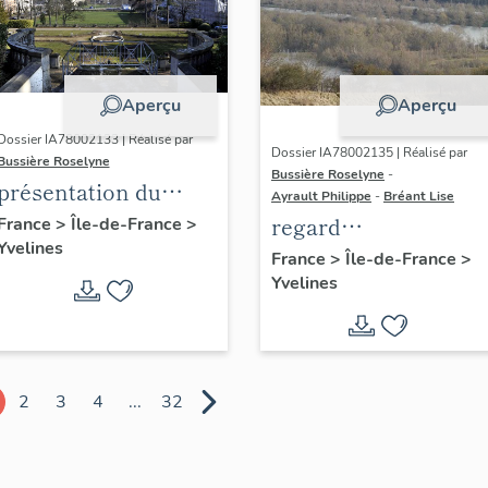
Aperçu
Aperçu
Dossier IA78002133 | Réalisé par
Dossier IA78002135 | Réalisé par
Bussière Roselyne
Bussière Roselyne
-
présentation du
Ayrault Philippe
-
Bréant Lise
diagnostic
regard
France
>
Île-de-France
>
Yvelines
patrimonial, urbain
photographique sur
France
>
Île-de-France
>
et paysager de Seine-
Yvelines
le territoire de Seine
Aval
Aval
2
3
4
...
32