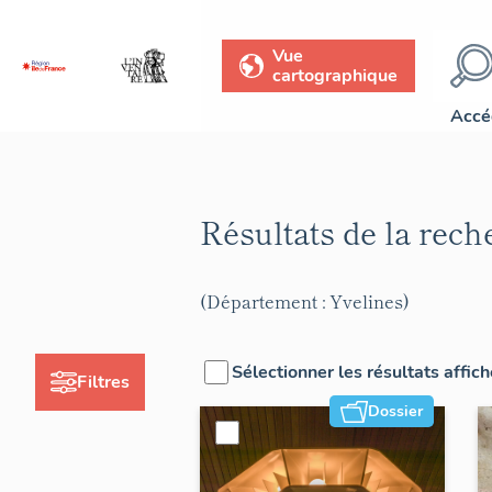
Vue
cartographique
Accé
Résultats de la rec
(Département : Yvelines)
Sélectionner les résultats affic
Filtres
Dossier