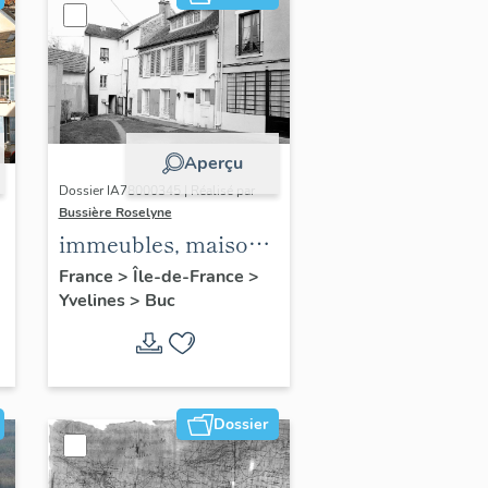
Aperçu
Dossier IA78000345 | Réalisé par
Bussière Roselyne
immeubles, maisons,
fermes
France
>
Île-de-France
>
Yvelines
>
Buc
Dossier