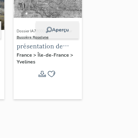
Aperçu
Dossier IA78000496 | Réalisé par
Bussière Roselyne
présentation de
l'étude du
France
>
Île-de-France
>
Yvelines
patrimoine de l'aire
d'étude Versailles
périphérie sud
-