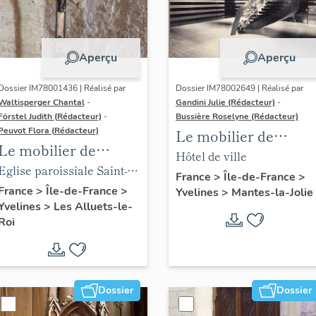
Aperçu
Aperçu
Dossier IM78001436 | Réalisé par
Dossier IM78002649 | Réalisé par
Waltisperger Chantal
-
Gandini Julie (Rédacteur)
-
Förstel Judith (Rédacteur)
-
Bussière Roselyne (Rédacteur)
Peuvot Flora (Rédacteur)
Le mobilier de
Le mobilier de
l'hôtel de ville
Hôtel de ville
l'église paroissiale
Eglise paroissiale Saint-
France
>
Île-de-France
>
Saint-Nicolas
Nicolas
France
>
Île-de-France
>
Yvelines
>
Mantes-la-Jolie
Yvelines
>
Les Alluets-le-
Roi
Dossier
Dossier