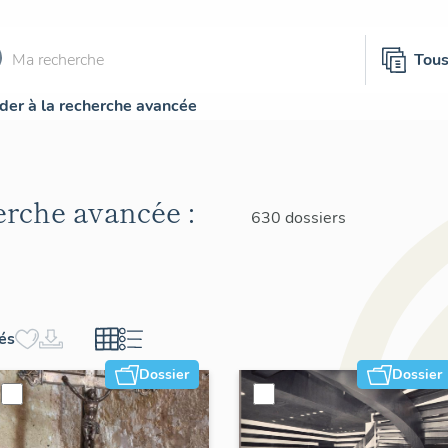
Tou
der à la recherche avancée
herche avancée :
630 dossiers
hés
Dossier
Dossier