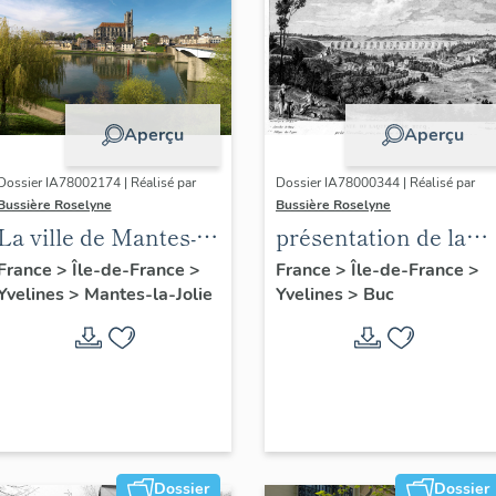
Aperçu
Aperçu
Dossier IA78002174 | Réalisé par
Dossier IA78000344 | Réalisé par
Bussière Roselyne
Bussière Roselyne
La ville de Mantes-la-
présentation de la
Jolie
commune de Buc
France
>
Île-de-France
>
France
>
Île-de-France
>
Yvelines
>
Mantes-la-Jolie
Yvelines
>
Buc
Dossier
Dossier