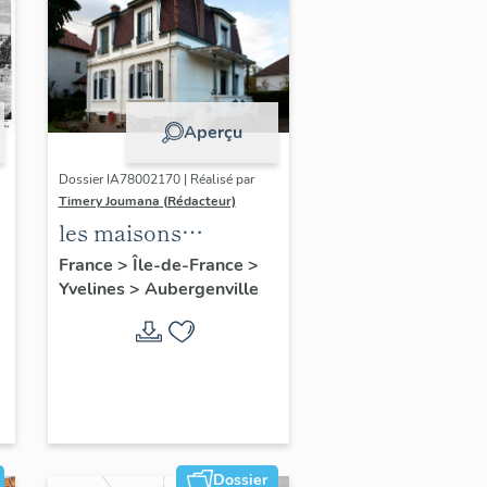
Aperçu
Dossier IA78002170 | Réalisé par
Timery Joumana (Rédacteur)
les maisons
d'Elisabethville
France
>
Île-de-France
>
Yvelines
>
Aubergenville
Dossier