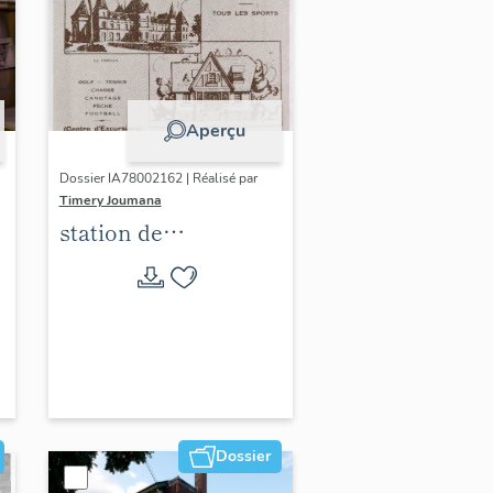
Aperçu
Dossier IA78002162 | Réalisé par
Timery Joumana
station de
villégiature
d'Elisabethville
Dossier