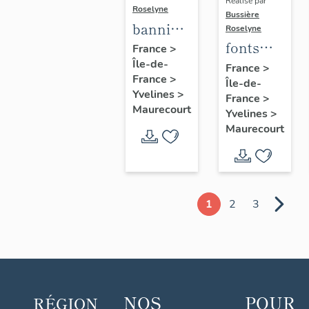
Réalisé par
Roselyne
Bussière
bannière
Roselyne
fonts
de
France
>
Île-de-
baptismaux
procession
France
>
France
>
Île-de-
n°1
de la
Yvelines
>
France
>
congrégation
Maurecourt
Yvelines
>
des
Maurecourt
Enfants
de Marie
1
2
3
NOS
POUR
RÉGION