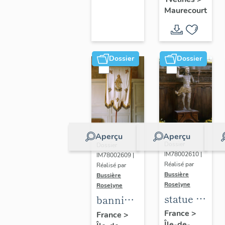
d'Arc
Maurecourt
Dossier
Dossier
Aperçu
Aperçu
Dossier
Dossier
IM78002610 |
IM78002609 |
Réalisé par
Réalisé par
Bussière
Bussière
Roselyne
Roselyne
statue :
bannière
Christ
de
France
>
France
>
Île-de-