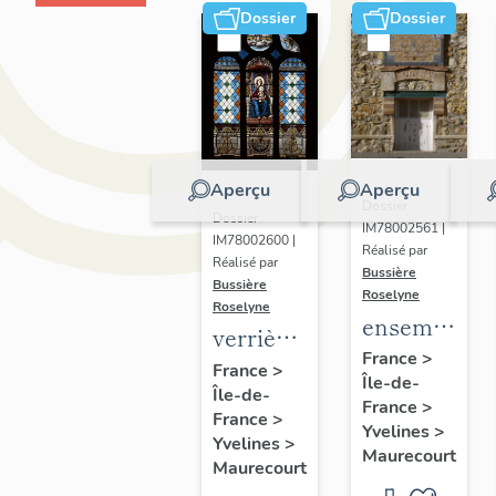
Dossier
Dossier
Aperçu
Aperçu
Dossier
Dossier
IM78002561 |
IM78002600 |
Réalisé par
Réalisé par
Bussière
Bussière
Roselyne
Roselyne
ensemble
verrières
de 2
France
>
(7)
France
>
Île-de-
plaques
Île-de-
France
>
commémorat
France
>
Yvelines
>
Yvelines
>
des
Maurecourt
Maurecourt
instituteurs