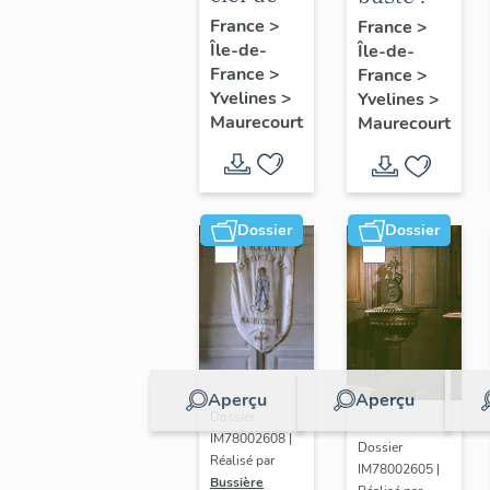
voûte
Marianne
France
>
France
>
Île-de-
pendante
Île-de-
France
>
France
>
: Vierge
Yvelines
>
Yvelines
>
à
Maurecourt
Maurecourt
l'Enfant
Dossier
Dossier
Aperçu
Aperçu
Dossier
IM78002608 |
Dossier
Réalisé par
IM78002605 |
Bussière