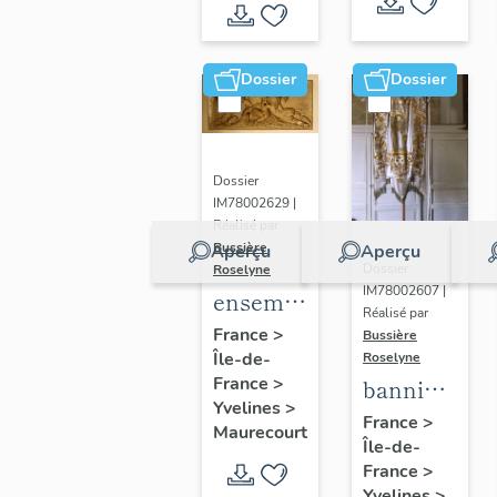
de Seine
et Oise
Dossier
Dossier
Dossier
IM78002629 |
Réalisé par
Bussière
Aperçu
Aperçu
Dossier
Roselyne
IM78002607 |
ensemble
Réalisé par
de 2
France
>
Bussière
Île-de-
reliefs
Roselyne
France
>
bannière
Yvelines
>
de
France
>
Maurecourt
Île-de-
procession
France
>
: Jeanne
Yvelines
>