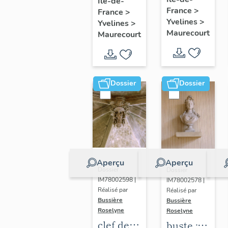
glorieux
Île-de-
procession
France
>
France
>
:
Yvelines
>
Yvelines
>
Immaculée
Maurecourt
Maurecourt
Conception
Dossier
Dossier
Aperçu
Aperçu
Dossier
Dossier
IM78002598 |
IM78002578 |
Réalisé par
Réalisé par
Bussière
Bussière
Roselyne
Roselyne
clef de
buste :