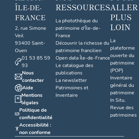
RESSOURCES
ALLER
ÎLE-DE-
PLUS
FRANCE
La photothèque du
LOIN
2, rue Simone
patrimoine d'Île-de-
Veil
France
La
93400 Saint-
Découvrir la richesse du
plateforme
Ouen
patrimoine francilien
ouverte du
01 53 85 59
Open data Île-de-France
patrimoine
93
Le catalogue des
(POP)
Nous
publications
Inventaire
contacter
La newsletter
général du
Aide
Patrimoines et
patrimoine
Mentions
Inventaire
In Situ.
légales
Revue des
Politique de
patrimoines
confidentialité
Accessibilité :
non conforme