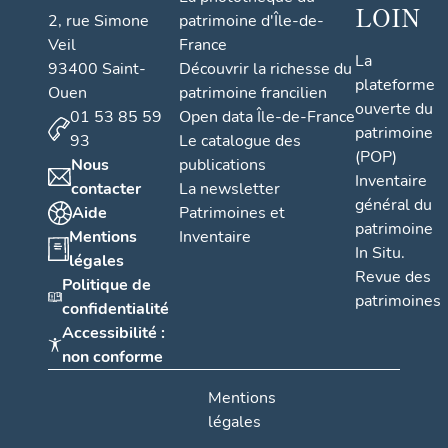
LOIN
2, rue Simone
patrimoine d'Île-de-
Veil
France
La
93400 Saint-
Découvrir la richesse du
plateforme
Ouen
patrimoine francilien
ouverte du
01 53 85 59
Open data Île-de-France
patrimoine
93
Le catalogue des
(POP)
Nous
publications
Inventaire
contacter
La newsletter
général du
Aide
Patrimoines et
patrimoine
Mentions
Inventaire
In Situ.
légales
Revue des
Politique de
patrimoines
confidentialité
Accessibilité :
non conforme
Mentions
légales