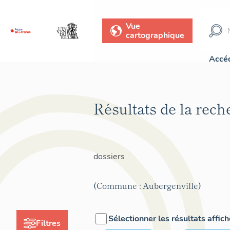
Vue
cartographique
Accéd
Résultats de la rec
dossiers
(Commune : Aubergenville)
Sélectionner les résultats affic
Filtres