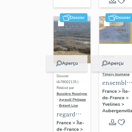
Dossier
Dossier
Dossier
IM78002639 |
Aperçu
Aperçu
Réalisé par
Timery Joumana
Dossier
ensemble
IA78002135 |
Réalisé par
de cinq
France
>
Île-
Bussière Roselyne
de-France
>
peintures
-
Ayrault Philippe
Yvelines
>
monument
-
Bréant Lise
Aubergenvill
regard
photographique
France
>
Île-
de-France
>
sur le