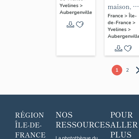
maison, 1
Yvelines
>
Saint-
Aubergenville
avenue
France
>
Île-
Christophe
de-France
>
Albert 1er
Yvelines
>
Aubergenvill
1
2
NOS
POUR
RÉGION
RESSOURCES
ALLER
ÎLE-DE-
PLUS
FRANCE
La photothèque du