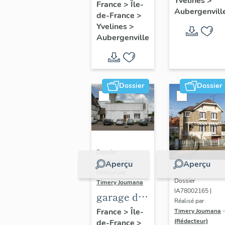
Yvelines
>
fleuri", 27
France
>
Île-
Aubergenvill
de-France
>
avenue
Yvelines
>
d'Ypres
Aubergenville
Dossier
Dossier
Dossier
IA78002139 |
Aperçu
Aperçu
Réalisé par
Dossier
Timery Joumana
IA78002165 |
garage de
Réalisé par
réparation
France
>
Île-
Timery Joumana
-
(Rédacteur)
de-France
>
automobile