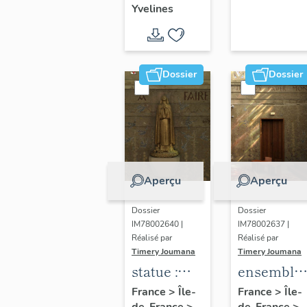
Yvelines
territoire
de Seine-
Aval
Dossier
Dossier
Aperçu
Aperçu
Dossier
Dossier
IM78002640 |
IM78002637 |
Réalisé par
Réalisé par
Timery Joumana
Timery Joumana
statue :
ensemble
Sainte-
de
France
>
Île-
France
>
Île-
de-France
>
de-France
>