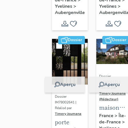
Thérèse
peintures
Yvelines
>
Yvelines
>
de l'Enfant
monument
Aubergenville
Aubergenvill
Jésus
Dossier
Dossier
Dossier
IA78002171 |
Aperçu
Aperçu
Réalisé par
Timery Joumana
Dossier
(Rédacteur)
IM78002641 |
maison
Réalisé par
dite "villa
Timery Joumana
France
>
Île-
porte
de-France
>
le Bois