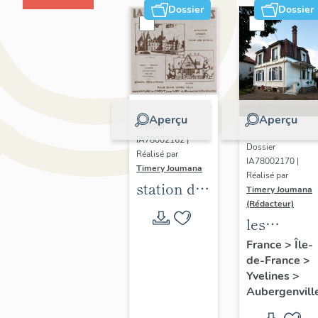
Dossier
Dossier
Aperçu
Aperçu
Dossier
IA78002162 |
Dossier
Réalisé par
IA78002170 |
Timery Joumana
Réalisé par
station de
Timery Joumana
villégiature
(Rédacteur)
les
d'Elisabethville
maisons
France
>
Île-
de-France
>
d'Elisabeth
Yvelines
>
Aubergenvill