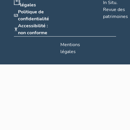
In Situ.
légales
Revue des
Politique de
patrimoines
confidentialité
Accessibilité :
non conforme
Mentions
légales