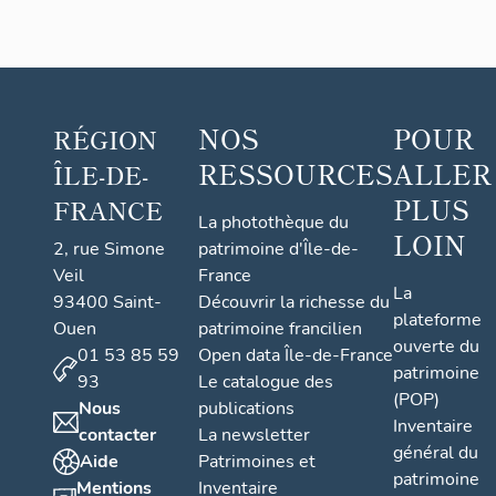
NOS
POUR
RÉGION
RESSOURCES
ALLER
ÎLE-DE-
PLUS
FRANCE
La photothèque du
LOIN
2, rue Simone
patrimoine d'Île-de-
Veil
France
La
93400 Saint-
Découvrir la richesse du
plateforme
Ouen
patrimoine francilien
ouverte du
01 53 85 59
Open data Île-de-France
patrimoine
93
Le catalogue des
(POP)
Nous
publications
Inventaire
contacter
La newsletter
général du
Aide
Patrimoines et
patrimoine
Mentions
Inventaire