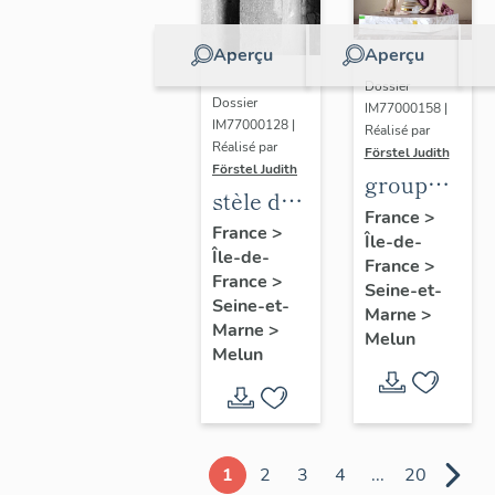
Aperçu
Aperçu
Dossier
Dossier
IM77000158 |
IM77000128 |
Réalisé par
Réalisé par
Förstel Judith
Förstel Judith
groupe
stèle de
des
France
>
Marguerite
France
>
Île-de-
Trois
Île-de-
Lamour
France
>
Grâces
France
>
Seine-et-
Seine-et-
Marne
>
Marne
>
Melun
Melun
1
2
3
4
...
20