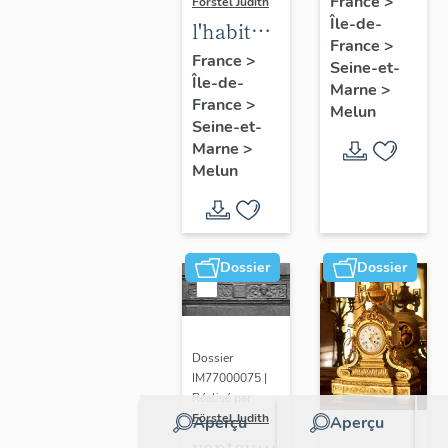
France
>
Förstel Judith
Île-de-
de
l'habitat
France
>
Melun
à Melun
France
>
Seine-et-
Île-de-
Marne
>
France
>
Melun
Seine-et-
Marne
>
Melun
Dossier
Dossier
Dossier
IM77000075 |
Réalisé par
Förstel Judith
Aperçu
Aperçu
vantaux