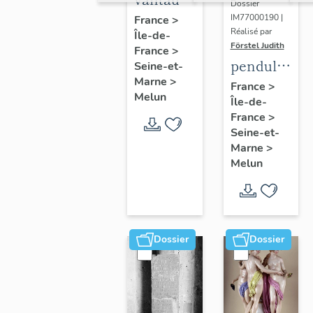
Dossier
du
IM77000190 |
France
>
Réalisé par
Île-de-
portail
Förstel Judith
France
>
central
pendule
Seine-et-
Marne
>
et paire
France
>
Melun
Île-de-
de
France
>
chandeliers
Seine-et-
assortis
Marne
>
Melun
Dossier
Dossier