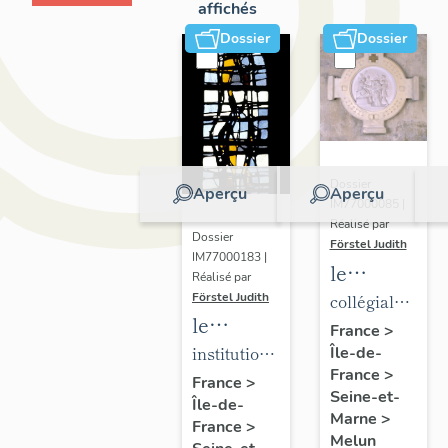
affichés
Dossier
Dossier
Dossier
Aperçu
Aperçu
IM77000085 |
Réalisé par
Dossier
Förstel Judith
IM77000183 |
le
Réalisé par
mobilier
Förstel Judith
collégiale
le
de la
Notre-
France
>
mobilier
institution
Île-de-
collégiale
Dame
France
>
de
Saint-
Notre-
France
>
Seine-et-
Île-de-
l'Institution
Aspais
Dame
Marne
>
France
>
Saint-
Melun