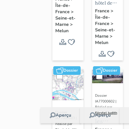
mobilier
hôtel de
Île-de-
chapelle
puis
de l'hôtel
ville
France
>
France
>
de
hôpital
Île-de-
de ville
Seine-et-
l'hôpital
France
>
Marne
>
Seine-et-
Melun
Marne
>
Melun
Dossier
Dossier
Dossier
IA77000602 |
Réalisé par
Dossier
Förstel Judith
Aperçu
Aperçu
IA77000603 |
les
Réalisé par
écoles