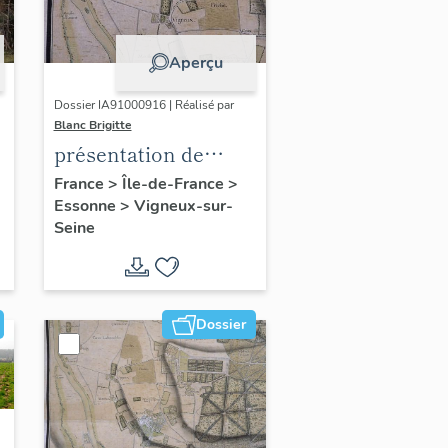
Aperçu
Dossier IA91000916 | Réalisé par
Blanc Brigitte
présentation de
l'étude du
France
>
Île-de-France
>
Essonne
>
Vigneux-sur-
patrimoine de
Seine
Vigneux-sur-Seine
Dossier