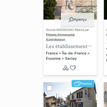
Aperçu
Dossier IA91001044 | Réalisé par
Philippe Emmanuelle
(Contributeur)
Les établissements
scientifiques et
France
>
Île-de-France
>
Essonne
>
Saclay
universitaires du
plateau de Saclay
Dossier