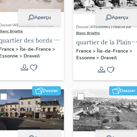
Aperçu
Aperçu
Dossier IA91000860 | Réalisé par
Dossier IA91000862 | Réalisé par
Blanc Brigitte
Blanc Brigitte
quartier des bords de
quartier de la Plaine
Seine
France
>
Île-de-France
>
des Sables
France
>
Île-de-France
>
Essonne
>
Draveil
Essonne
>
Draveil
Dossier
Dossier