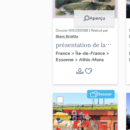
Aperçu
Dossier IA91000588 | Réalisé par
Blanc Brigitte
présentation de la
commune d'Athis-
France
>
Île-de-France
>
Essonne
>
Athis-Mons
Mons
Dossier