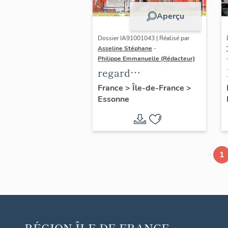
Aperçu
Dossier IA91001043 | Réalisé par
Asseline Stéphane
-
Philippe Emmanuelle (Rédacteur)
regard
photographique sur
France
>
Île-de-France
>
Essonne
les paysages de
l'OIN de Paris-Saclay
1
RÉGION
ÎLE-DE-FRANCE