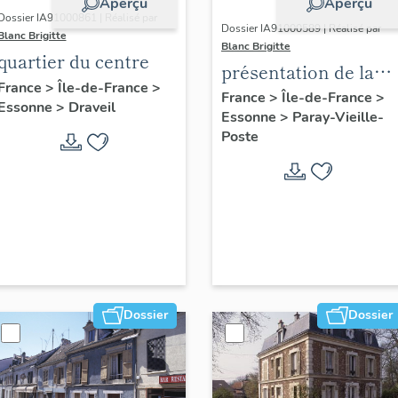
Aperçu
Aperçu
Dossier IA91000861 | Réalisé par
Dossier IA91000589 | Réalisé par
Blanc Brigitte
Blanc Brigitte
quartier du centre
présentation de la
France
>
Île-de-France
>
commune de Paray-
France
>
Île-de-France
>
Essonne
>
Draveil
Essonne
>
Paray-Vieille-
Vieille-Poste
Poste
Dossier
Dossier