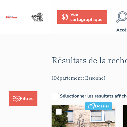
Vue
cartographique
Accé
Résultats de la rec
(Département : Essonne)
Sélectionner les résultats affic
Filtres
Dossier