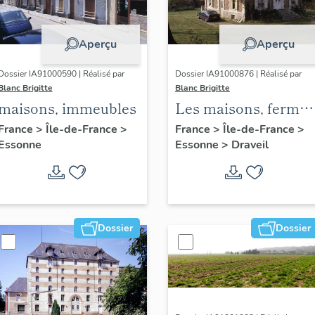
Aperçu
Aperçu
Dossier IA91000590 | Réalisé par
Dossier IA91000876 | Réalisé par
Blanc Brigitte
Blanc Brigitte
maisons, immeubles
Les maisons, fermes
et immeubles de
France
>
Île-de-France
>
France
>
Île-de-France
>
Essonne
Essonne
>
Draveil
Draveil
Dossier
Dossier