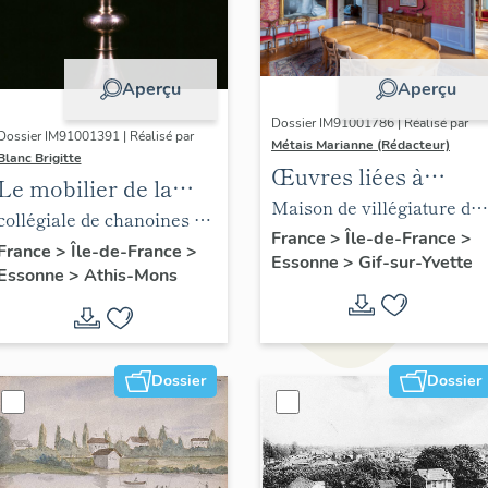
Aperçu
Aperçu
Dossier IM91001786 | Réalisé par
Dossier IM91001391 | Réalisé par
Métais Marianne (Rédacteur)
Blanc Brigitte
Œuvres liées à
Le mobilier de la
Juliette Adam
Maison de villégiature dit
collégiale de
collégiale de chanoines de
château de l'Ermitage
France
>
Île-de-France
>
chanoines de la
la congrégation de Saint-
France
>
Île-de-France
>
Essonne
>
Gif-sur-Yvette
Essonne
>
Athis-Mons
congrégation de
Victor, église paroissiale
Saint-Victor, église
Saint-Denis
paroissiale Saint-
Denis
Dossier
Dossier