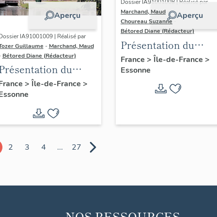
Dossier IA91001008 | Réalisé par
Marchand, Maud
-
Aperçu
Aperçu
Choureau Suzanne
-
Bétored Diane (Rédacteur)
Dossier IA91001009 | Réalisé par
Présentation du
Tozer Guillaume
-
Marchand, Maud
diagnostic
-
Bétored Diane (Rédacteur)
France
>
Île-de-France
>
Présentation du
Essonne
patrimonial du
diagnostic
Centre-Essonne
France
>
Île-de-France
>
Essonne
patrimonial du
(cantons de
Centre-Essonne
Dourdan, Saint-
(cantons de
Chéron)
Brétigny-sur-Orge,
2
3
4
...
27
Etréchy, Mennecy)
NOS RESSOURCES