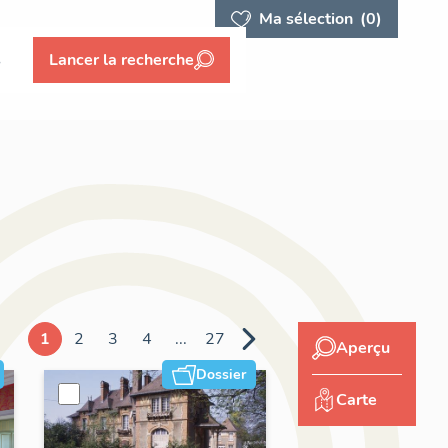
Ma sélection
(0)
s
Lancer la recherche
1
2
3
4
...
27
Aperçu
Dossier
Carte