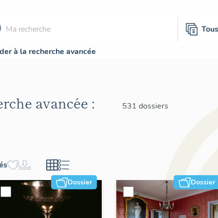
Tou
der à la recherche avancée
herche avancée :
531 dossiers
hés
Dossier
Dossier