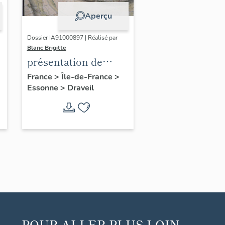
Aperçu
Dossier IA91000897 | Réalisé par
Blanc Brigitte
présentation de
l'étude du
France
>
Île-de-France
>
Essonne
>
Draveil
patrimoine de
Draveil
POUR ALLER PLUS LOIN