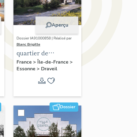
Aperçu
Dossier IA91000858 | Réalisé par
Blanc Brigitte
quartier de
e
Champrosay
France
>
Île-de-France
>
Essonne
>
Draveil
Dossier