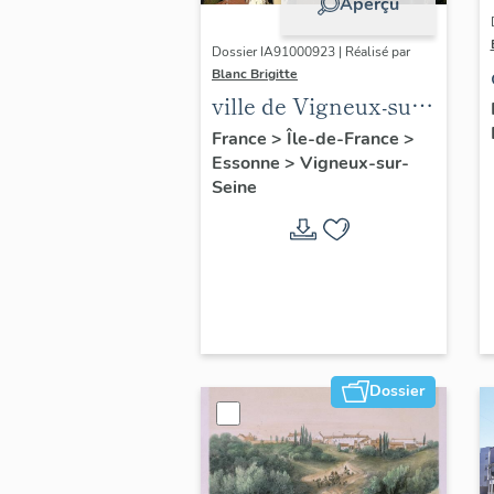
Aperçu
Dossier IA91000923 | Réalisé par
Blanc Brigitte
ville de Vigneux-sur-
Seine
France
>
Île-de-France
>
Essonne
>
Vigneux-sur-
Seine
Dossier