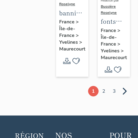
Réalisé par
Roselyne
Bussière
bannière
Roselyne
fonts
de
France
>
Île-de-
baptismaux
procession
France
>
France
>
Île-de-
n°1
de la
Yvelines
>
France
>
congrégation
Maurecourt
Yvelines
>
des
Maurecourt
Enfants
de Marie
1
2
3
NOS
POUR
RÉGION