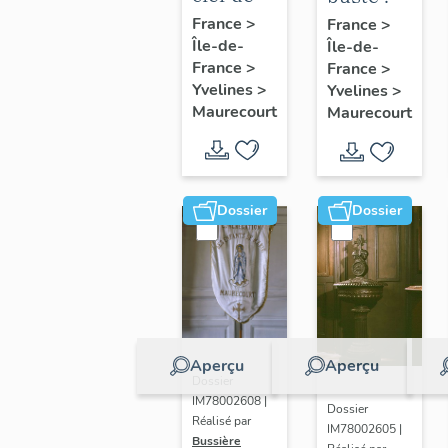
voûte
Marianne
France
>
France
>
Île-de-
pendante
Île-de-
France
>
France
>
: Vierge
Yvelines
>
Yvelines
>
à
Maurecourt
Maurecourt
l'Enfant
Dossier
Dossier
Aperçu
Aperçu
Dossier
IM78002608 |
Dossier
Réalisé par
IM78002605 |
Bussière