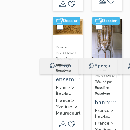
de Seine
et Oise
Dossier
Dossier
Dossier
IM78002629 |
Réalisé par
Bussière
Aperçu
Aperçu
Dossier
Roselyne
IM78002607 |
ensemble
Réalisé par
de 2
France
>
Bussière
Île-de-
reliefs
Roselyne
France
>
bannière
Yvelines
>
de
France
>
Maurecourt
Île-de-
procession
France
>
: Jeanne
Yvelines
>