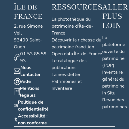
RESSOURCES
ALLER
ÎLE-DE-
PLUS
FRANCE
La photothèque du
LOIN
2, rue Simone
patrimoine d'Île-de-
Veil
France
La
93400 Saint-
Découvrir la richesse du
plateforme
Ouen
patrimoine francilien
ouverte du
01 53 85 59
Open data Île-de-France
patrimoine
93
Le catalogue des
(POP)
Nous
publications
Inventaire
contacter
La newsletter
général du
Aide
Patrimoines et
patrimoine
Mentions
Inventaire
In Situ.
légales
Revue des
Politique de
patrimoines
confidentialité
Accessibilité :
non conforme