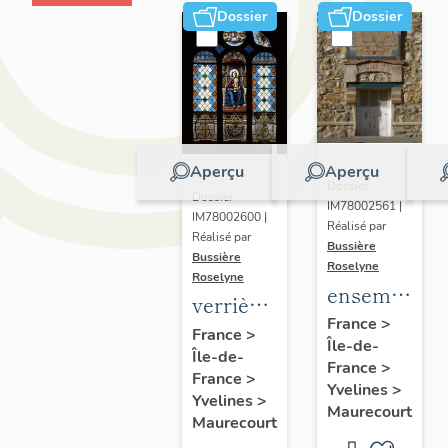
Dossier
Dossier
Aperçu
Aperçu
Dossier
Dossier
IM78002561 |
IM78002600 |
Réalisé par
Réalisé par
Bussière
Bussière
Roselyne
Roselyne
ensemble
verrières
de 2
France
>
(7)
France
>
Île-de-
plaques
Île-de-
France
>
commémorat
France
>
Yvelines
>
Yvelines
>
des
Maurecourt
Maurecourt
instituteurs