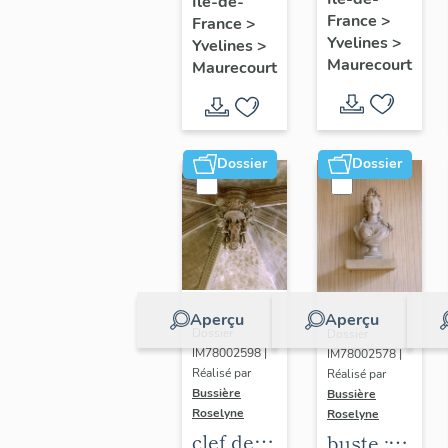
glorieux
Île-de-
procession
France
>
France
>
:
Yvelines
>
Yvelines
>
Immaculée
Maurecourt
Maurecourt
Conception
Dossier
Dossier
Aperçu
Aperçu
Dossier
Dossier
IM78002598 |
IM78002578 |
Réalisé par
Réalisé par
Bussière
Bussière
Roselyne
Roselyne
clef de
buste :