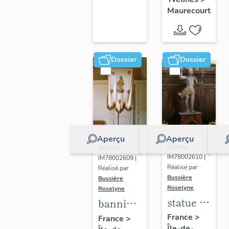
d'Arc
Maurecourt
Dossier
Dossier
Aperçu
Aperçu
Dossier
Dossier
IM78002610 |
IM78002609 |
Réalisé par
Réalisé par
Bussière
Bussière
Roselyne
Roselyne
statue :
bannière
Christ
de
France
>
France
>
Île-de-