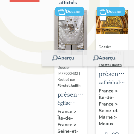
affichés
Dossier
Dossier
Dossier
IM77000251 |
Aperçu
Aperçu
Réalisé par
Förstel Judith
Dossier
présentatio
IM77000432 |
Réalisé par
du
cathédrale
Förstel Judith
mobilier
Saint-
France
>
présentation
Île-de-
de la
Etienne
du
église
France
>
cathédrale
mobilier
Seine-et-
paroissiale
France
>
de
Marne
>
Île-de-
de
Notre-
Meaux
Meaux
France
>
l'église
Dame du
Seine-et-