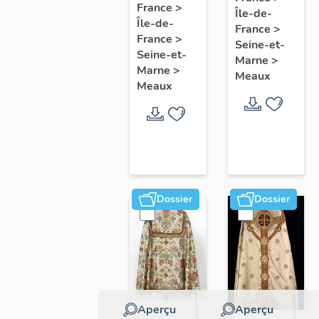
collectif
France
>
Île-de-
l'étude
Île-de-
sur les
France
>
du
France
>
cours
Seine-et-
patrimoine
Seine-et-
Marne
>
communes
Marne
>
de
Meaux
du
Meaux
Meaux
Faubourg
Saint-
Nicolas
Dossier
Dossier
Aperçu
Aperçu