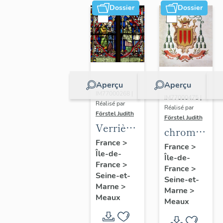
Dossier
Dossier
Aperçu
Aperçu
Dossier
Dossier
IM77000268 |
IM77000475 |
Réalisé par
Réalisé par
Förstel Judith
Förstel Judith
Verrières
chromolitho
de la
France
>
:
France
>
Île-de-
chapelle
Île-de-
armoiries
France
>
axiale
France
>
d'évêques
Seine-et-
Seine-et-
et du
Marne
>
Marne
>
Meaux
pape Pie
Meaux
X