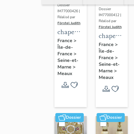
Dossier
Dossier
IM77000426 |
IM77000412 |
Réalisé par
Réalisé par
Förstel Judith
Förstel Judith
chape
chape
blanche
France
>
blanche,
France
>
Île-de-
à fleurs
Île-de-
1ere
France
>
France
>
moitié
Seine-et-
Seine-et-
Marne
>
du 20e
Marne
>
Meaux
siècle
Meaux
Dossier
Dossier