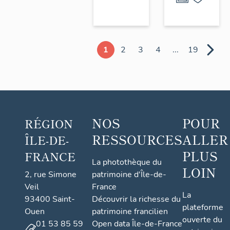
1
2
3
4
...
19
NOS
POUR
RÉGION
RESSOURCES
ALLER
ÎLE-DE-
PLUS
FRANCE
La photothèque du
LOIN
2, rue Simone
patrimoine d'Île-de-
Veil
France
La
93400 Saint-
Découvrir la richesse du
plateforme
Ouen
patrimoine francilien
ouverte du
01 53 85 59
Open data Île-de-France