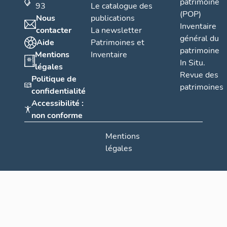
patrimoine
93
Le catalogue des
(POP)
Nous
publications
Inventaire
contacter
La newsletter
général du
Aide
Patrimoines et
patrimoine
Mentions
Inventaire
In Situ.
légales
Revue des
Politique de
patrimoines
confidentialité
Accessibilité :
non conforme
Mentions
légales