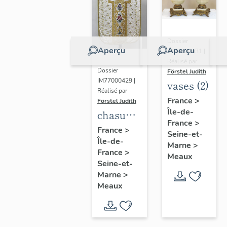
Dossier
Aperçu
Aperçu
IM77000431 |
Réalisé par
Dossier
Förstel Judith
IM77000429 |
vases (2)
Réalisé par
France
>
Förstel Judith
Île-de-
chasuble
France
>
blanche
France
>
Seine-et-
Île-de-
Marne
>
France
>
Meaux
Seine-et-
Marne
>
Meaux