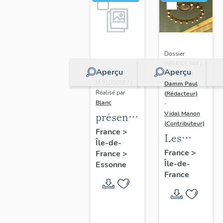
Dossier
IM94001344 |
Aperçu
Aperçu
Dossier
Réalisé par
IA91000587 |
Damm Paul
Réalisé par
(Rédacteur)
Blanc
-
présentation
Vidal Manon
(Contributeur)
de
France
>
Les
Île-de-
l'étude
lustres
France
>
France
>
du
Île-de-
de la
Essonne
patrimoine
France
Galerie
du
marchande
canton
d'Orly 4
d'Athis-
(1er