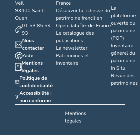
Veil
France
La
93400 Saint-
Découvrir la richesse du
plateforme
Ouen
patrimoine francilien
ouverte du
01 53 85 59
Open data Île-de-France
patrimoine
93
Le catalogue des
(POP)
Nous
publications
Inventaire
contacter
La newsletter
général du
Aide
Patrimoines et
patrimoine
Mentions
Inventaire
In Situ.
légales
Revue des
Politique de
patrimoines
confidentialité
Accessibilité :
non conforme
Mentions
légales