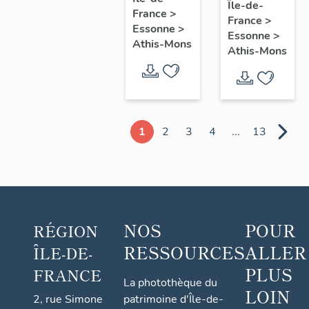
Jérôme
Île-de-
France
>
dans son
France
>
Essonne
>
Essonne
>
cabinet
Athis-Mons
Athis-Mons
de
travail
1
2
3
4
...
13
NOS
POUR
RÉGION
RESSOURCES
ALLER
ÎLE-DE-
PLUS
FRANCE
La photothèque du
LOIN
2, rue Simone
patrimoine d'Île-de-