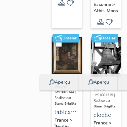
étole,
Essonne
>
manipule,
Athis-Mons
bourse
de
corporal
Dossier
Dossier
Aperçu
Aperçu
Dossier
Dossier
IM91001344 |
IM91001319 |
Réalisé par
Réalisé par
Blanc Brigitte
Blanc Brigitte
tableau :
cloche
Saint
France
>
France
>
Île-de-