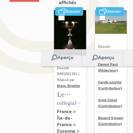
affichés
Dossier
Dossier
Dossier
IA94000550 |
Aperçu
Aperçu
Réalisé par
Damm Paul
Dossier
(Rédacteur)
IM91001391 |
-
Réalisé par
Gardé Juliette
Blanc Brigitte
(Contributeur)
Le
-
Ariot Chloé
mobilier
collégiale
(Contributeur)
de la
de
France
>
-
Île-de-
collégiale
Bouard Sylvain
chanoines
France
>
(Contributeur)
de
de la
-
Essonne
>