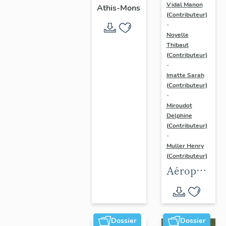
chanoines
congrégation
Vidal Manon
Athis-Mons
(Contributeur)
de la
de Saint-
-
congrégation
Victor,
Noyelle
de Saint-
Thibaut
église
(Contributeur)
Victor,
paroissiale
-
église
Saint-
Imatte Sarah
(Contributeur)
paroissiale
Denis
-
Saint-
Miroudot
Denis
Delphine
(Contributeur)
-
Muller Henry
(Contributeur)
Aéroport
d'Orly
Dossier
Dossier