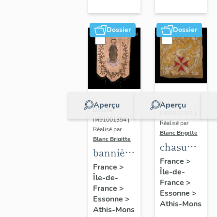
Mons
étage)
Dossier
Dossier
Aperçu
Aperçu
Dossier
Dossier
IM91001371 |
IM91001354 |
Réalisé par
Réalisé par
Blanc Brigitte
Blanc Brigitte
chasuble,
bannière
étole,
France
>
de la
France
>
Île-de-
manipule,
Île-de-
Vierge
France
>
voile de
France
>
Essonne
>
Essonne
>
calice
Athis-Mons
Athis-Mons