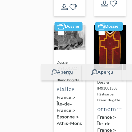
Dossier
Dossier
Dossier
IM91001322 |
Aperçu
Aperçu
Réalisé par
Blanc Brigitte
Dossier
stalles
IM91001363 |
Réalisé par
France
>
Blanc Brigitte
Île-de-
ornement
France
>
rouge :
Essonne
>
France
>
Athis-Mons
Île-de-
chasuble,
France
>